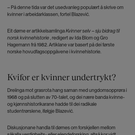
– På denne tida var det usedvanleg populært å skrive om
kvinner i arbeidarklassen, fortel Blazević.
Eit døme er artikkelsamlinga
Kvinner selv – sju bidrag til
norsk kvinnehistorie
, redigert av Ida Blom og Gro
Hagemann frå 1982. Artiklane var basert på dei første
norske hovudfagsoppgåvene i kvinnehistorie.
Kvifor er kvinner undertrykt?
Dreiinga mot grasrota hang saman med ungdomsopprøra i
1968 og på slutten av 70-talet, og dei nære banda kvinne-
og kjønnshistorikarane hadde til dei radikale
studentrørslene, ifølgje Blazević.
Diskusjonane handla til dømes om forskjellen mellom
såkalla verdigheits- eller elendeforsking, altså kor vidt