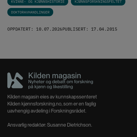
I avhandlinga dokumenterer ho framveksten
KVINNE- OG KJØNNSHISTORIE
KJØNNSFORSKNINGSFELTET
av den skandinaviske kvinne- og
DOKTORAVHANDLINGER
kjønnshistoria og drøftar korleis forskarane
sjølv har definert fagfeltet sitt frå 1970-talet og
OPPDATERT: 10.07.2026
PUBLISERT: 17.04.2015
fram til byrjinga av 2000-talet.
Kilden magasin eies av kunnskapssenteret
Kilden kjønnsforskning.no, som er en faglig
uavhengig avdeling i Forskningsrådet.
Ansvarlig redaktør: Susanne Dietrichson.