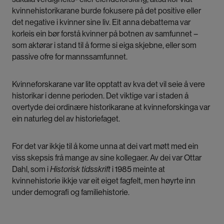
kvinnehistorikarane burde fokusere på det positive eller
det negative i kvinner sine liv. Eit anna debattema var
korleis ein bør forstå kvinner på botnen av samfunnet –
som aktørar i stand til å forme si eiga skjebne, eller som
passive ofre for mannssamfunnet.
Kvinneforskarane var lite opptatt av kva det vil seie å vere
historikar i denne perioden. Det viktige var i staden å
overtyde dei ordinære historikarane at kvinneforskinga var
ein naturleg del av historiefaget.
For det var ikkje til å kome unna at dei vart møtt med ein
viss skepsis frå mange av sine kollegaer. Av dei var Ottar
Dahl, som i
Historisk tidsskrift
i 1985 meinte at
kvinnehistorie ikkje var eit eiget fagfelt, men høyrte inn
under demografi og familiehistorie.