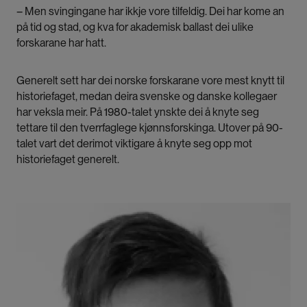
– Men svingingane har ikkje vore tilfeldig. Dei har kome an
på tid og stad, og kva for akademisk ballast dei ulike
forskarane har hatt.
Generelt sett har dei norske forskarane vore mest knytt til
historiefaget, medan deira svenske og danske kollegaer
har veksla meir. På 1980-talet ynskte dei å knyte seg
tettare til den tverrfaglege kjønnsforskinga. Utover på 90-
talet vart det derimot viktigare å knyte seg opp mot
historiefaget generelt.
Bilde