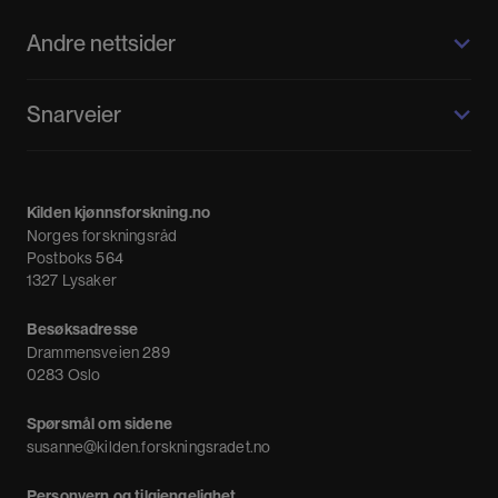
Andre nettsider
Kilden kjønnsforskning.no
Snarveier
Kvinnehistorie.no
Fagpressen
Om oss
Meninger
Kilden kjønnsforskning.no
Nyheter
Norges forskningsråd
Nyhetsbrev
Postboks 564
1327 Lysaker
Besøksadresse
Drammensveien 289
0283 Oslo
Spørsmål om sidene
susanne@kilden.forskningsradet.no
Personvern og tilgjengelighet