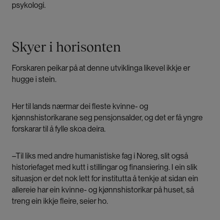
psykologi.
Skyer i horisonten
Forskaren peikar på at denne utviklinga likevel ikkje er
hugge i stein.
Her til lands nærmar dei fleste kvinne- og
kjønnshistorikarane seg pensjonsalder, og det er få yngre
forskarar til å fylle skoa deira.
–Til liks med andre humanistiske fag i Noreg, slit også
historiefaget med kutt i stillingar og finansiering. I ein slik
situasjon er det nok lett for institutta å tenkje at sidan ein
allereie har ein kvinne- og kjønnshistorikar på huset, så
treng ein ikkje fleire, seier ho.