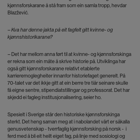
kjønnsforskarane å stå fram som ein samla tropp, hevdar
Blazžević.
– Kva har denne jakta på eit fagfelt gitt kvinne- og
kjønnshistorikarane?
– Det har mellom anna ført til at kvinne- og kjønnsforskinga
er rekna som ein måte å skrive historie på. Utviklinga har
også gitt kjønnsforskarane relativt etablerte
karrieremoglegheiter innanfor historiefaget generelt. På
70-talet var det ikkje gitt at ein berre tre tiår seinare skulle
få eigne sentre, stipendiatstillingar og professorat. Det har
skjedd ei fagleg institusjonalisering, seier ho.
Spesielt i Sverige står den historiske kjønnsforskinga
sterkt. Det heng saman meg at i nabolandet vårt er såkalla
genusvetenskap - tverrfaglig kjønnsforsking på norsk - i
ferd med å bli eit heilt eiget fag, på linje med sosiologi og