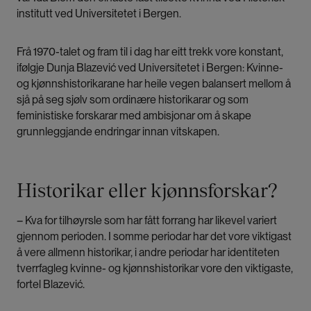
institutt ved Universitetet i Bergen.
Frå 1970-talet og fram til i dag har eitt trekk vore konstant,
ifølgje Dunja Blazević ved Universitetet i Bergen: Kvinne-
og kjønnshistorikarane har heile vegen balansert mellom å
sjå på seg sjølv som ordinære historikarar og som
feministiske forskarar med ambisjonar om å skape
grunnleggjande endringar innan vitskapen.
Historikar eller kjønnsforskar?
– Kva for tilhøyrsle som har fått forrang har likevel variert
gjennom perioden. I somme periodar har det vore viktigast
å vere allmenn historikar, i andre periodar har identiteten
tverrfagleg kvinne- og kjønnshistorikar vore den viktigaste,
fortel Blazević.