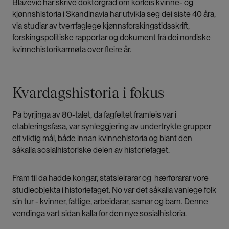
Blazević har skrive doktorgrad om korleis kvinne- og
kjønnshistoria i Skandinavia har utvikla seg dei siste 40 åra,
via studiar av tverrfaglege kjønnsforskingstidsskrift,
forskingspolitiske rapportar og dokument frå dei nordiske
kvinnehistorikarmøta over fleire år.
Kvardagshistoria i fokus
På byrjinga av 80-talet, da fagfeltet framleis var i
etableringsfasa, var synleggjering av undertrykte grupper
eit viktig mål, både innan kvinnehistoria og blant den
såkalla sosialhistoriske delen av historiefaget.
Fram til da hadde kongar, statsleirarar og hærførarar vore
studieobjekta i historiefaget. No var det såkalla vanlege folk
sin tur - kvinner, fattige, arbeidarar, samar og barn. Denne
vendinga vart sidan kalla for den nye sosialhistoria.