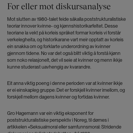
For eller mot diskursanalyse
Mot slutten av 1980-talet feide såkalla
poststrukturalistiske
teoriar
innover kvinne- og kjønnshistorikarfeltet. Desse
teoriane la vekt på korleis språket formar korleis vi forstår
verkelegheita, og historikarane vart meir opptatt av korleis
ein snakka om og forklarte underordning av kvinner
gjennom tidene. No var det også blitt viktig å forstå kjønn
som noko relasjonelt, det vil seie at kvinner og menn ikkje
kunne studerast uavhengig av kvarandre.
Eit anna viktig poeng i denne perioden var at kvinner ikkje
er ei einskapleg gruppe: Det er forskjell kvinner imellom, og
forskjell mellom dagens kvinner og fortidas kvinner.
Gro Hagemann var ein viktig eksponent for
poststrukturalistiske perspektiv i Noreg, til dømes i
artikkelen «Seksualmoral eller samfunnsmoral: Stridende