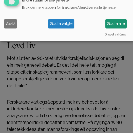
Endre status for alle tjenester
Bruk denne knappen for å aktivere/deaktivere alle tjenester.
– For somme forskarar er diskursanalyse framleis eit
skjellsord, seier Blazević.
Avslå
Godta valgte
Godta alle
Drevet av Klaro!
Levd liv
Mot slutten av 90-talet utvikla forskjellsdiskusjonen seg til
ein meir generell debatt: Er det i det heile tatt mogleg å
skape eit einskapleg rammeverk som kan forklare dei
mange forskjellige sidene ved kvinner og menn sine liv i
det heile?
Forskarane vart også opptatt meir av behovet for å
inkludere konkrete menneske og deira liv i dei historiske
analysane av fortida i stadig nye teoretiske debatter, og dei
identitetspolitiske debattane vart færre. På byrjinga av 90-
talet fekk dessutan mannsforskinga eit oppsving innan