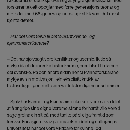
I akademia er det ikkje uvanleg at yngre generasjonar med
forskarar tek eit oppgjer med førre generasjons teoriar og
metodar, med 68-generasjonens fagkritikk som det mest
kjente dømet.
– Har det vore teikn til dette blant kvinne- og
kjønnshistorikarane?
– Det har sjølvsagt vore konfliktar og usemje. Ikkje så
mykje blant dei norske historikarane, som blant til dømes
dei svenske. På den andre sidan henta kvinneforskarane
mykje av sin motivasjon i ein eksplisitt kritikk av
historiefaget generelt, som var fullstendig mannsdominert.
– Sjølv har kvinne- og kjønnshistorikarane vore så få i talet
at å angripe sine eigne læremeistrane for hardt ville vere å
sage greina ein sit på, med tanke på si eiga framtid som
forskar. For å gjere krav på prosjektmiddel og stillingar på
universiteta har det vore viktigare for kvinne- og