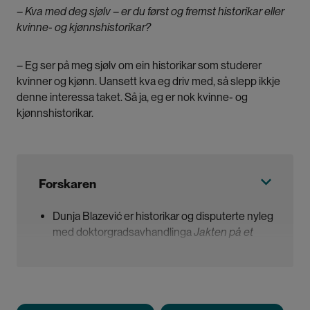
– Kva med deg sjølv – er du først og fremst historikar eller
kvinne- og kjønnshistorikar?
– Eg ser på meg sjølv om ein historikar som studerer
kvinner og kjønn. Uansett kva eg driv med, så slepp ikkje
denne interessa taket. Så ja, eg er nok kvinne- og
kjønnshistorikar.
Forskaren
Dunja Blazević er historikar og disputerte nyleg
med doktorgradsavhandlinga
Jakten på et
fagfelt: Den skandinaviske kvinne- og
kjønnshistoriens fremvekst i skjæringspunktet
mellom historieforskning og kvinne- og
kjønnsforskning
, ved Universitetet i Bergen.