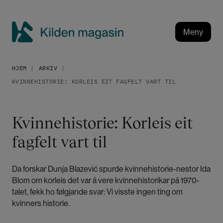
H
o
p
Meny
p
K
t
i
i
HJEM
ARKIV
l
l
KVINNEHISTORIE: KORLEIS EIT FAGFELT VART TIL
h
d
o
e
v
n
Kvinnehistorie: Korleis eit
e
m
d
fagfelt vart til
a
i
g
n
a
n
Da forskar Dunja Blazević spurde kvinnehistorie-nestor Ida
h
s
Blom om korleis det var å vere kvinnehistorikar på 1970-
o
i
talet, fekk ho følgjande svar: Vi visste ingen ting om
l
n
kvinners historie.
d