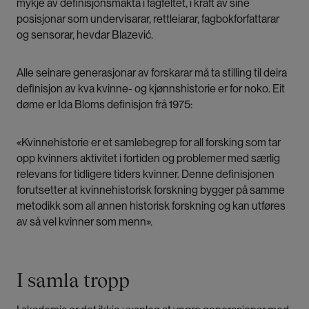
mykje av definisjonsmakta i fagfeltet, i kraft av sine
posisjonar som undervisarar, rettleiarar, fagbokforfattarar
og sensorar, hevdar Blazević.
Alle seinare generasjonar av forskarar må ta stilling til deira
definisjon av kva kvinne- og kjønnshistorie er for noko. Eit
døme er Ida Bloms definisjon frå 1975:
«Kvinnehistorie er et samlebegrep for all forsking som tar
opp kvinners aktivitet i fortiden og problemer med særlig
relevans for tidligere tiders kvinner. Denne definisjonen
forutsetter at kvinnehistorisk forskning bygger på samme
metodikk som all annen historisk forskning og kan utføres
av så vel kvinner som menn».
I samla tropp