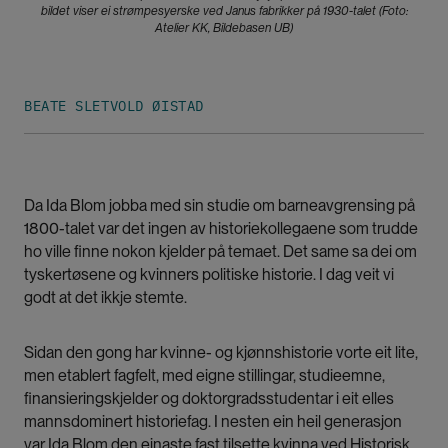
bildet viser ei strømpesyerske ved Janus fabrikker på 1930-talet (Foto:
Atelier KK, Bildebasen UB)
BEATE SLETVOLD ØISTAD
Da Ida Blom jobba med sin studie om barneavgrensing på
1800-talet var det ingen av historiekollegaene som trudde
ho ville finne nokon kjelder på temaet. Det same sa dei om
tyskertøsene og kvinners politiske historie. I dag veit vi
godt at det ikkje stemte.
Sidan den gong har kvinne- og kjønnshistorie vorte eit lite,
men etablert fagfelt, med eigne stillingar, studieemne,
finansieringskjelder og doktorgradsstudentar i eit elles
mannsdominert historiefag. I nesten ein heil generasjon
var Ida Blom den einaste fast tilsette kvinna ved Historisk