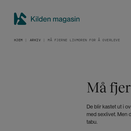
H
o
p
p
K
t
i
i
HJEM
ARKIV
MÅ FJERNE LIVMOREN FOR Å OVERLEVE
l
l
h
d
o
e
v
n
e
m
d
a
Må fjer
i
g
n
a
n
h
s
De blir kastet ut i 
o
i
med sexlivet. Men d
l
n
tabu.
d