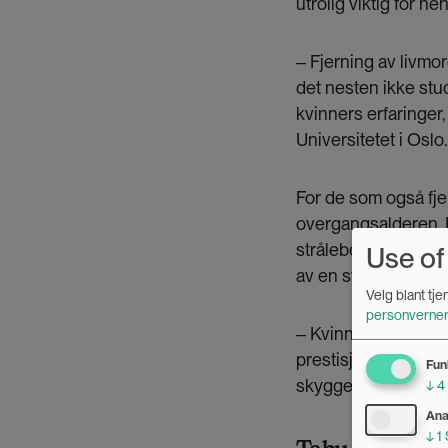
utrolig viktig for he
‒ Fjerning av livmo
det nesten ikke stu
kvinners erfaringer
Universitetet i Oslo.
For de som også fje
overgangsalderen. F
strålebehandling. 
Use of
av en stav.
Velg blant tj
personverner
‒ Kvinnehelse i dag 
prestisje til å fors
Fun
skyggen, hevder S
↓
4
Ana
↓
1