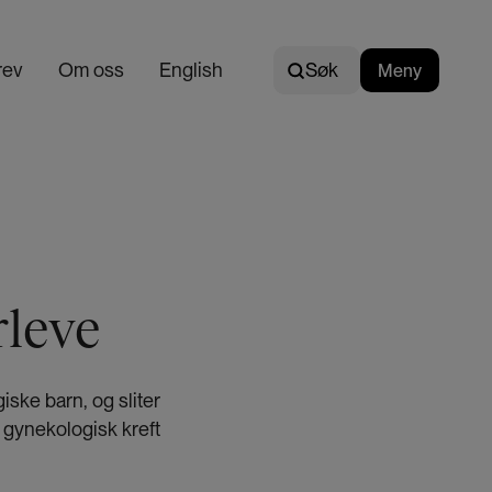
Søk
rev
Om oss
English
N
Søk
Meny
o
r
s
k
rleve
iske barn, og sliter
 gynekologisk kreft