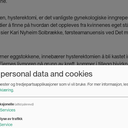
nne.
ren, hysterektomi, er det vanligste gynekologiske inngrepet
dier å finne på hvordan det oppleves fra kvinnenes eget st
, sier Kari Nyheim Solbrække, førsteamanuensis ved Det me
rner eggstokkene, innebærer hysterektomien å bli kastet i
jernes livmoren på grunn av kreft, kommer i tillegg bivirk
Skjedeveggene gror igjen, dersom man ikke aktivt holder 
 personal data and cookies
enester og tredjepartsapplikasjoner som vi vil bruke.
For mer informasjon, le
klæring
.
handler først og fremst om brystkreft. Det er også dette de
ke på. Det er selvfølgelig viktig og bra. Men gynekologiske
ksjonelle
(alltid påkrevd)
olbrække.
Services
lyse av trafikk
Service