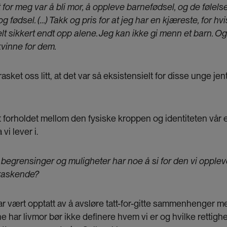
for meg var å bli mor, å oppleve barnefødsel, og de følels
g fødsel. (…) Takk og pris for at jeg har en kjæreste, for hv
elt sikkert endt opp alene. Jeg kan ikke gi menn et barn. O
 kvinne for dem.
asket oss litt, at det var så eksistensielt for disse unge je
 forholdet mellom den fysiske kroppen og identiteten vår er
vi lever i.
 begrensinger og muligheter har noe å si for den vi opple
rraskende?
r vært opptatt av å avsløre tatt-for-gitte sammenhenger m
nne har livmor bør ikke definere hvem vi er og hvilke rettigh