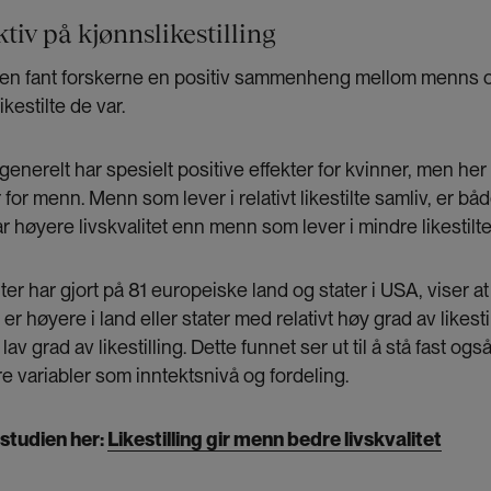
iv på kjønnslikestilling
en fant forskerne en positiv sammenheng mellom menns 
ikestilte de var.
 generelt har spesielt positive effekter for kvinner, men her 
r for menn. Menn som lever i relativt likestilte samliv, er b
 høyere livskvalitet enn menn som lever i mindre likestilte 
ter har gjort på 81 europeiske land og stater i USA, viser 
t er høyere i land eller stater med relativt høy grad av likes
av grad av likestilling. Dette funnet ser ut til å stå fast og
re variabler som inntektsnivå og fordeling.
studien her:
Likestilling gir menn bedre livskvalitet