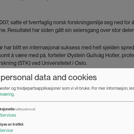
 2007, satte et tverrfaglig norsk forskningsmiljø seg ned for
e. Resultatet har siden gått sin seiersgang over stor deler
 har blitt en internasjonal suksess med helt sjelden spredn
t å være med på, forteller Øystein Gullvåg Holter, profe
rskning (STK) ved Universitetet i Oslo.
 personal data and cookies
spørreundersøkelse
enester og tredjepartsapplikasjoner som vi vil bruke.
For mer informasjon, le
akke om to hovedmetoder for hvordan måle eller si noe om
klæring
.
de eller et land.
ksjonelle
(alltid påkrevd)
Services
n handler om overordnede mål og statistikk. Man kan for 
lyse av trafikk
andelen av yrkesaktive kvinner i et land med andel yrkesa
Service