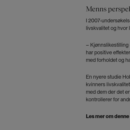
Menns perspekt
I 2007-undersøkels
livskvalitet og hvor l
– Kjønnslikestilling
har positive effekte
med forholdet og har
En nyere studie Hol
kvinners livskvalite
med dem der det er l
kontrollerer for and
Les mer om denne 