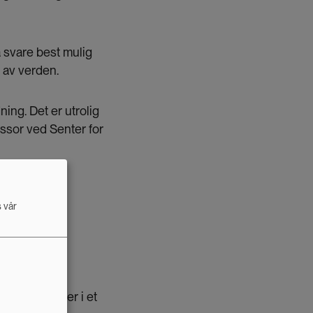
 å svare best mulig
 av verden.
ing. Det er utrolig
ssor ved Senter for
s vår
 graden av
eksempel
ktive kvinner i et