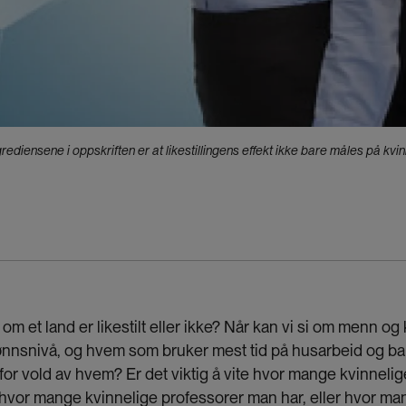
ediensene i oppskriften er at likestillingens effekt ikke bare måles på kv
 et land er likestilt eller ikke? Når kan vi si om menn og k
lønnsnivå, og hvem som bruker mest tid på husarbeid og b
or vold av hvem? Er det viktig å vite hvor mange kvinnelig
t, hvor mange kvinnelige professorer man har, eller hvor m