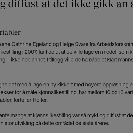
g diffust at det ikke gikk an 
riabler
aene Cathrine Egeland og Helge Svare fra Arbeidsforskning
ikestilling i 2007, fant de ut at de ville lage en modell som
ing – ikke noe annet. I tillegg ville de ha både et klart mann
ne det med å lage en ny kikkert med høyere oppløsning 
ndekser for å måle kjønnslikestilling, har mellom 10 og 15 var
bler, forteller Holter.
nte mange at kjønnslikestilling var så mykt og diffust at de
n stor utvikling på dette området de siste årene.