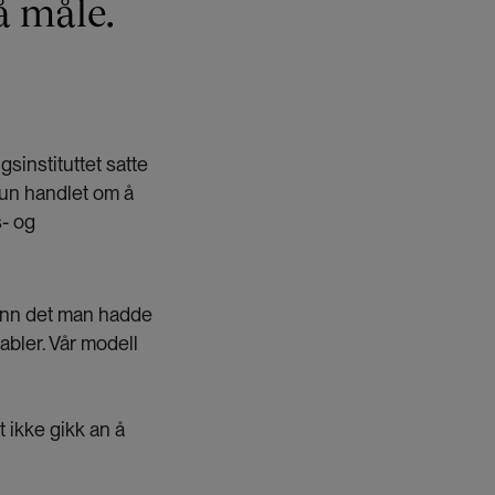
å måle.
sinstituttet satte
 kun handlet om å
s- og
enn det man hadde
iabler. Vår modell
t ikke gikk an å