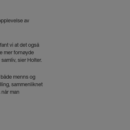
opplevelse av
fant vi at det også
åde mer fornøyde
samliv, sier Holter.
at både menns og
tilling, sammenliknet
så når man