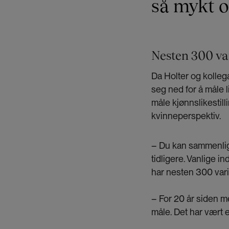
så mykt o
Nesten 300 va
Da Holter og kolleg
seg ned for å måle l
måle kjønnslikestill
kvinneperspektiv.
– Du kan sammenlig
tidligere. Vanlige i
har nesten 300 varia
– For 20 år siden me
måle. Det har vært e