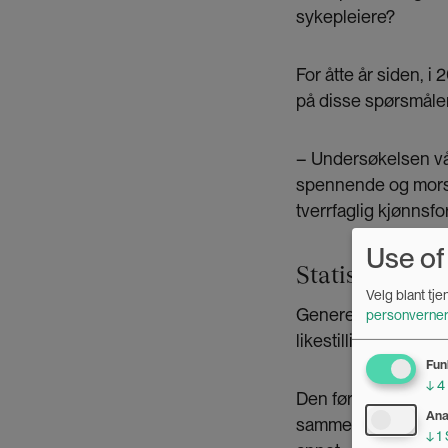
sykepleiere?
For åtte år siden, i
på disse spørsmålen
– Undersøkelsen vår
spennende og morsom
tverrfaglig kjønnsfo
Use of
Statistikk og 
Velg blant tj
Generelt kan vi sn
personverner
likestilling i et områ
Fun
↓
4
Den første modelle
Ana
sammenligne prosent
↓
1