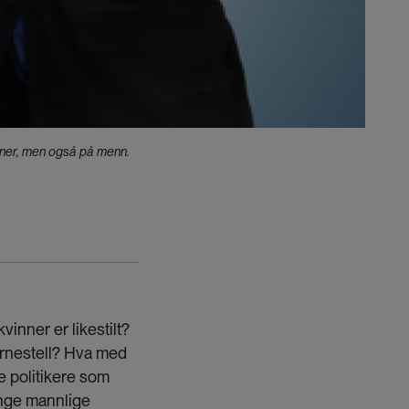
inner, men også på menn.
vinner er likestilt?
arnestell? Hva med
e politikere som
ange mannlige