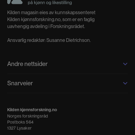
Kilden magasin eies av kunnskapssenteret
Kilden kjønnsforskning.no, som er en faglig
uavhengig avdeling i Forskningsrådet.
Ansvarlig redaktør: Susanne Dietrichson.
Andre nettsider
Kilden kjønnsforskning.no
Snarveier
Kvinnehistorie.no
Fagpressen
Om oss
Meninger
Kilden kjønnsforskning.no
Nyheter
Norges forskningsråd
Nyhetsbrev
Postboks 564
1327 Lysaker