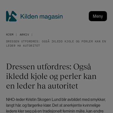
H
o
p
Meny
p
K
t
i
i
HJEM
ARKIV
l
l
DRESSEN UTFORDRES: OGSÅ IKLEDD KJOLE OG PERLER KAN EN
h
d
LEDER HA AUTORITET
o
e
v
n
e
m
Dressen utfordres: Også
d
a
i
ikledd kjole og perler kan
g
n
a
en leder ha autoritet
n
h
s
o
i
NHO-leder Kristin Skogen Lund blir avbildet med smykker,
l
n
langt hår, og fargerike klær. Det at anerkjente kvinnelige
d
ledere kler seg på en tradisjonelt feminin måte, kan endre