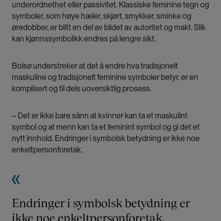
underordnethet eller passivitet. Klassiske feminine tegn og
symboler, som høye hæler, skjørt, smykker, sminke og
øredobber, er blitt en del av bildet av autoritet og makt. Slik
kan kjønnssymbolikk endres på lengre sikt.
Bolsø understreker at det å endre hva tradisjonelt
maskuline og tradisjonelt feminine symboler betyr, er en
komplisert og til dels uoversiktlig prosess.
– Det er ikke bare sånn at kvinner kan ta et maskulint
symbol og at menn kan ta et feminint symbol og gi det et
nytt innhold. Endringer i symbolsk betydning er ikke noe
enkeltpersonforetak.
Endringer i symbolsk betydning er
ikke noe enkeltpersonforetak.