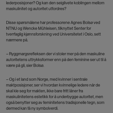
lederposisjoner? Og kan den seiglivete koblingen mellom
maskulinitet og autoritet utfordres?
Disse spørsmålene har professorene Agnes Bolsø ved
NTNU og Wencke Mühleisen, tilknyttet Senter for
tverrfaglig kjønnsforskning ved Universitetet i Oslo, sett
nærmere på.
– Ryggmargsrefleksen der vi stoler mer på den maskuline
autoritetens uttrykksformer enn på den feminine ser ut til å
være på gli, sier Bolsø.
– Og i et land som Norge, med kvinner i sentrale
maktposisjoner, ser vi hvordan kvinnelige ledere når de
skal kle seg for makten, ikke bare fritt låner fra
maskulinitetens estetikk for å underbygge autoritet, men
også benytter seg av feminitetens tradisjonelle tegn, som
dermed kan få ny symbolverdi.