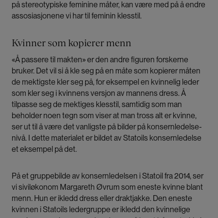
på stereotypiske feminine måter, kan være med på å endre
assosiasjonene vi har til feminin klesstil.
Kvinner som kopierer menn
«Å passere til makten» er den andre figuren forskerne
bruker. Det vil si å kle seg på en måte som kopierer måten
de mektigste kler seg på, for eksempel en kvinnelig leder
som kler seg i kvinnens versjon av mannens dress. Å
tilpasse seg de mektiges klesstil, samtidig som man
beholder noen tegn som viser at man tross alt er kvinne,
ser ut til å være det vanligste på bilder på konsernledelse-
nivå. I dette materialet er bildet av Statoils konsernledelse
et eksempel på det.
På et gruppebilde av konsernledelsen i Statoil fra 2014, ser
vi siviløkonom Margareth Øvrum som eneste kvinne blant
menn. Hun er ikledd dress eller draktjakke. Den eneste
kvinnen i Statoils ledergruppe er ikledd den kvinnelige