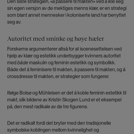
Den siste strategien, «å passere til makten» ved å ikle seg
sin egen versjon av de mektiges menns klær, er en strategi
som blant annet mennesker i koloniserte land har benyttet
seg av.
Autoritet med sminke og høye hæler
Forskerne argumenterer altså for at iscenesettelsen ved
hjelp av klær og estetikk underbygger kvinners autoritet
med
både
maskulin og feminin estetikk og symbolikk.
Både det å feminisere til makten, å passere til makten, og å
crossdresse til makten, er strategier som fungerer.
Ifølge Bolsø og Mühleisen er det å koble feminin estetikk til
makt, slik bildene av Kristin Skogen Lund er et eksempel
på, den mest radikale av de tre figurene.
Det er radikalt fordi det bryter med den tradisjonelle
symbolske koblingen mellom kvinnelighet og