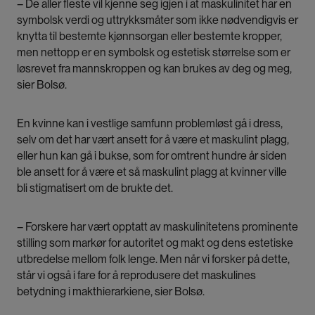
– De aller fleste vil kjenne seg igjen i at maskulinitet har en
symbolsk verdi og uttrykksmåter som ikke nødvendigvis er
knytta til bestemte kjønnsorgan eller bestemte kropper,
men nettopp er en symbolsk og estetisk størrelse som er
løsrevet fra mannskroppen og kan brukes av deg og meg,
sier Bolsø.
En kvinne kan i vestlige samfunn problemløst gå i dress,
selv om det har vært ansett for å være et maskulint plagg,
eller hun kan gå i bukse, som for omtrent hundre år siden
ble ansett for å være et så maskulint plagg at kvinner ville
bli stigmatisert om de brukte det.
– Forskere har vært opptatt av maskulinitetens prominente
stilling som markør for autoritet og makt og dens estetiske
utbredelse mellom folk lenge. Men når vi forsker på dette,
står vi også i fare for å reprodusere det maskulines
betydning i makthierarkiene, sier Bolsø.