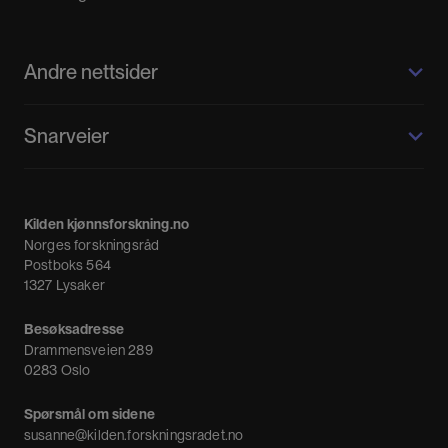
Andre nettsider
Kilden kjønnsforskning.no
Snarveier
Kvinnehistorie.no
Fagpressen
Om oss
Meninger
Kilden kjønnsforskning.no
Nyheter
Norges forskningsråd
Nyhetsbrev
Postboks 564
1327 Lysaker
Besøksadresse
Drammensveien 289
0283 Oslo
Spørsmål om sidene
susanne@kilden.forskningsradet.no