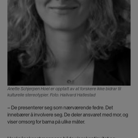
Anette Schjerpen Hoel er opptatt av at forskere ikke bidrar til
kulturelle stereotypier. Foto: Hallvard Hatlestad
– De presenterer seg som nærværende fedre. Det
innebærer å involvere seg. De deler ansvaret med mor, og
viser omsorg for barna på ulike måter.