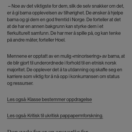
– Noe av det viktigste for dem, slik de selv snakker om det,
er å gi barna opplevelsen av tilhørighet. De ønsker å hjelpe
barna og gi dem en god fremtid i Norge. De forteller at det
at de har en annen bakgrunn kan styrke dem i et
flerkulturelt samfunn. De har mer å spille på, og kan tenke
på andre måter, forteller Hoel.
Mennene er opptatt av en mulig «minorisering» av barna, at
de blir gjort til underordnede i forhold til en etnisk norsk
majoritet. De opplever det å ta utdanning og skaffe seg en
karriere som viktig for å nå opp i konkurransen om status
og ressurser.
Les også: Klasse bestemmer oppdragelse
Les også: Kritisk til ukritisk pappapermforskning.