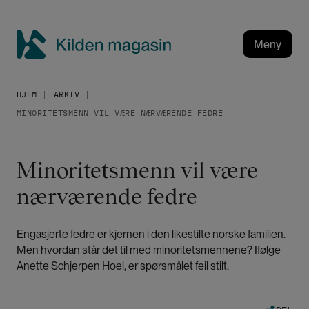
H
o
p
Meny
p
K
t
i
i
HJEM
ARKIV
l
l
MINORITETSMENN VIL VÆRE NÆRVÆRENDE FEDRE
h
d
o
e
v
n
Minoritetsmenn vil være
e
m
d
nærværende fedre
a
i
g
n
a
n
Engasjerte fedre er kjernen i den likestilte norske familien.
h
s
Men hvordan står det til med minoritetsmennene? Ifølge
o
i
Anette Schjerpen Hoel, er spørsmålet feil stilt.
l
n
d