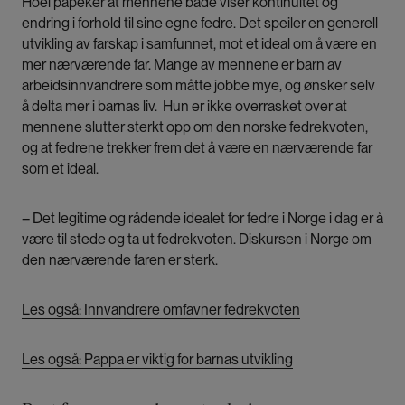
Hoel påpeker at mennene både viser kontinuitet og
endring i forhold til sine egne fedre. Det speiler en generell
utvikling av farskap i samfunnet, mot et ideal om å være en
mer nærværende far. Mange av mennene er barn av
arbeidsinnvandrere som måtte jobbe mye, og ønsker selv
å delta mer i barnas liv. Hun er ikke overrasket over at
mennene slutter sterkt opp om den norske fedrekvoten,
og at fedrene trekker frem det å være en nærværende far
som et ideal.
– Det legitime og rådende idealet for fedre i Norge i dag er å
være til stede og ta ut fedrekvoten. Diskursen i Norge om
den nærværende faren er sterk.
Les også: Innvandrere omfavner fedrekvoten
Les også: Pappa er viktig for barnas utvikling