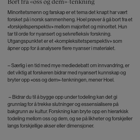
Bort fra «oss og dem»-tenkning
Minoritetsmenn og farskap er et tema det knapt har vært
forsket på i norsk sammenheng. Hoel prøver å gå bort fra et
«forskjellsperspektiv» mellom majoritet og minoritet. Hun
tar til orde for nyansert og selvrefleksiv forskning.
Utgangspunktet er et «kompleksitetsperspektiv» som
åpner opp for å analysere flere nyanser i materialet.
– Særlig i en tid med mye mediedebatt om innvandring, er
det viktig at forskeren bidrar med nyansert kunnskap og
bryter opp «oss og dem»-tenkningen, mener Hoel.
– Bidrar du til å bygge opp under todeling kan det gi
grunnlag for å trekke slutninger og essensialisere på
bakgrunn av kultur. Forskning kan bryte opp en hierarkisk
todeling mellom oss og dem, og se på likheter og forskjeller
langs forskjellige akser eller dimensjoner.