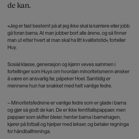
de kan.
«Jeg er fast bestemt på at jeg ikke skal la karriere eller jobb
gå foran barna. At man jobber bort alle årene, og så finner
man ut etter hvert at man skal ha litt kvalitetstid», forteller
Huy.
Sosial klasse, generasjon og kjønn veves sammen i
fortellinger som Huys om hvordan minoritetsmenn ønsker
å være en ansvarlig far, påpeker Hoel. Samtidig er
mennene hun har snakket med helt vanlige fedre.
– Minoritetsfedrene er vanlige fedre som er glade i barna
og gjør så godt de kan. De er ikke femtitallspappaer, men
pappaer som skifter bleier, henter barna i barnehagen,
kjører på fotball og hjelper med lekser, og betaler regninga
for håndballtreninga.