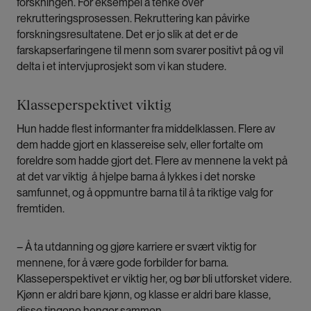
forskningen. For eksempel å tenke over
rekrutteringsprosessen. Rekruttering kan påvirke
forskningsresultatene. Det er jo slik at det er de
farskapserfaringene til menn som svarer positivt på og vil
delta i et intervjuprosjekt som vi kan studere.
Klasseperspektivet viktig
Hun hadde flest informanter fra middelklassen. Flere av
dem hadde gjort en klassereise selv, eller fortalte om
foreldre som hadde gjort det. Flere av mennene la vekt på
at det var viktig å hjelpe barna å lykkes i det norske
samfunnet, og å oppmuntre barna til å ta riktige valg for
fremtiden.
– Å ta utdanning og gjøre karriere er svært viktig for
mennene, for å være gode forbilder for barna.
Klasseperspektivet er viktig her, og bør bli utforsket videre.
Kjønn er aldri bare kjønn, og klasse er aldri bare klasse,
disse tingene henger sammen.