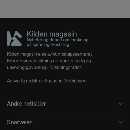
Statistisk Sentralbyrå (SSB) og
Folkehelseinstituttet.
Tilsvarende nettsider for etniske minoriteter og
lhbti-personer er under planlegging.
Kilden magasin eies av kunnskapssenteret
Kilden kjønnsforskning.no, som er en faglig
uavhengig avdeling i Forskningsrådet.
Ansvarlig redaktør: Susanne Dietrichson.
Andre nettsider
Kilden kjønnsforskning.no
Snarveier
Kvinnehistorie.no