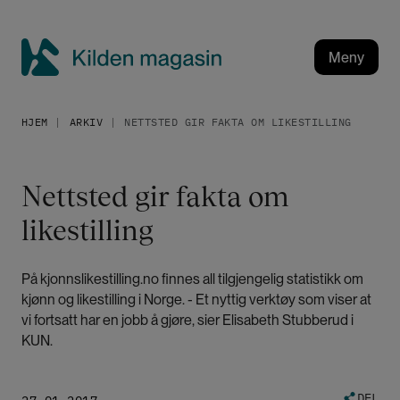
H
o
p
Meny
p
K
t
i
i
HJEM
ARKIV
NETTSTED GIR FAKTA OM LIKESTILLING
l
l
h
d
o
e
Nettsted gir fakta om
v
n
e
likestilling
m
d
a
i
g
n
På kjonnslikestilling.no finnes all tilgjengelig statistikk om
a
n
kjønn og likestilling i Norge. - Et nyttig verktøy som viser at
h
s
vi fortsatt har en jobb å gjøre, sier Elisabeth Stubberud i
o
KUN.
i
l
n
d
DEL