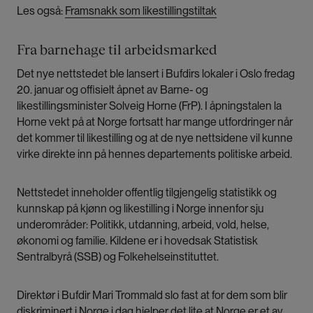
Les også:
Framsnakk som likestillingstiltak
Fra barnehage til arbeidsmarked
Det nye nettstedet ble lansert i Bufdirs lokaler i Oslo fredag
20. januar og offisielt åpnet av Barne- og
likestillingsminister Solveig Horne (FrP). I åpningstalen la
Horne vekt på at Norge fortsatt har mange utfordringer når
det kommer til likestilling og at de nye nettsidene vil kunne
virke direkte inn på hennes departements politiske arbeid.
Nettstedet inneholder offentlig tilgjengelig statistikk og
kunnskap på kjønn og likestilling i Norge innenfor sju
underområder: Politikk, utdanning, arbeid, vold, helse,
økonomi og familie. Kildene er i hovedsak Statistisk
Sentralbyrå (SSB) og Folkehelseinstituttet.
Direktør i Bufdir Mari Trommald slo fast at for dem som blir
diskriminert i Norge i dag hjelper det lite at Norge er et av