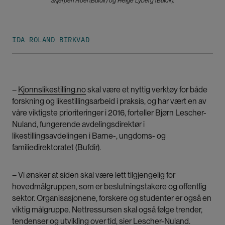
Skjerpen Hoel (Bufdir) og Helge Lyberg (Bufdir).
IDA ROLAND BIRKVAD
–
Kjonnslikestilling.no
skal være et nyttig verktøy for både
forskning og likestillingsarbeid i praksis, og har vært en av
våre viktigste prioriteringer i 2016, forteller Bjørn Lescher-
Nuland, fungerende avdelingsdirektør i
likestillingsavdelingen i Barne-, ungdoms- og
familiedirektoratet (Bufdir).
– Vi ønsker at siden skal være lett tilgjengelig for
hovedmålgruppen, som er beslutningstakere og offentlig
sektor. Organisasjonene, forskere og studenter er også en
viktig målgruppe. Nettressursen skal også følge trender,
tendenser og utvikling over tid, sier Lescher-Nuland.