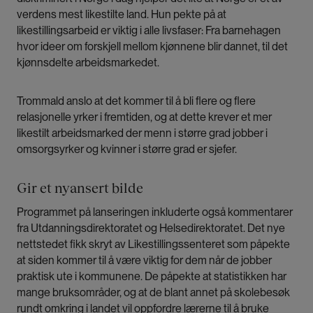
verdens mest likestilte land. Hun pekte på at
likestillingsarbeid er viktig i alle livsfaser: Fra barnehagen
hvor ideer om forskjell mellom kjønnene blir dannet, til det
kjønnsdelte arbeidsmarkedet.
Trommald anslo at det kommer til å bli flere og flere
relasjonelle yrker i fremtiden, og at dette krever et mer
likestilt arbeidsmarked der menn i større grad jobber i
omsorgsyrker og kvinner i større grad er sjefer.
Gir et nyansert bilde
Programmet på lanseringen inkluderte også kommentarer
fra Utdanningsdirektoratet og Helsedirektoratet. Det nye
nettstedet fikk skryt av Likestillingssenteret som påpekte
at siden kommer til å være viktig for dem når de jobber
praktisk ute i kommunene. De påpekte at statistikken har
mange bruksområder, og at de blant annet på skolebesøk
rundt omkring i landet vil oppfordre lærerne til å bruke