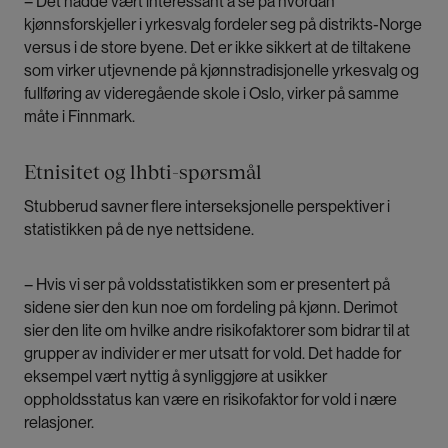
– Det hadde vært interessant å se på hvordan
kjønnsforskjeller i yrkesvalg fordeler seg på distrikts-Norge
versus i de store byene. Det er ikke sikkert at de tiltakene
som virker utjevnende på kjønnstradisjonelle yrkesvalg og
fullføring av videregående skole i Oslo, virker på samme
måte i Finnmark.
Etnisitet og lhbti-spørsmål
Stubberud savner flere interseksjonelle perspektiver i
statistikken på de nye nettsidene.
– Hvis vi ser på voldsstatistikken som er presentert på
sidene sier den kun noe om fordeling på kjønn. Derimot
sier den lite om hvilke andre risikofaktorer som bidrar til at
grupper av individer er mer utsatt for vold. Det hadde for
eksempel vært nyttig å synliggjøre at usikker
oppholdsstatus kan være en risikofaktor for vold i nære
relasjoner.