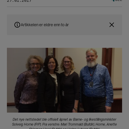
27.01.2017
Artikkelen er eldre enn to år
Bilde
Det nye nettstedet ble offisielt åpnet av Barne- og likestillingsminister
Solveig Horne (FrP). Fra venstre: Mari Trommald (Bufdir), Horne, Anette