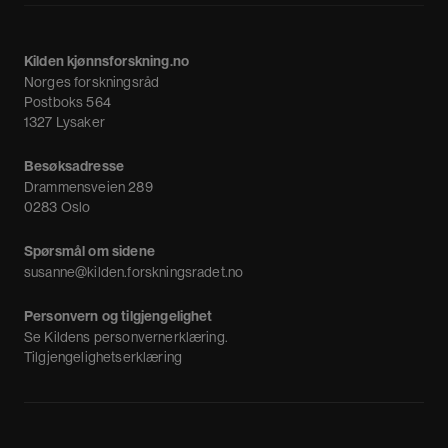
Fagpressen
Om oss
Meninger
Kilden kjønnsforskning.no
Nyheter
Norges forskningsråd
Nyhetsbrev
Postboks 564
1327 Lysaker
Besøksadresse
Drammensveien 289
0283 Oslo
Spørsmål om sidene
susanne@kilden.forskningsradet.no
Personvern og tilgjengelighet
Se
Kildens personvernerklæring
.
Tilgjengelighetserklæring