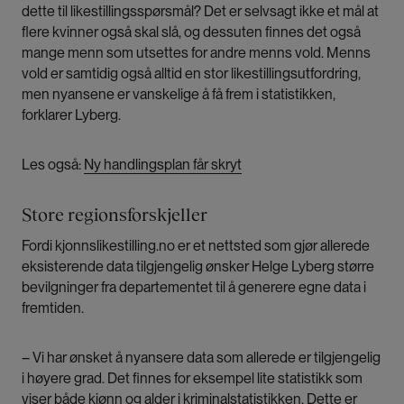
dette til likestillingsspørsmål? Det er selvsagt ikke et mål at
flere kvinner også skal slå, og dessuten finnes det også
mange menn som utsettes for andre menns vold. Menns
vold er samtidig også alltid en stor likestillingsutfordring,
men nyansene er vanskelige å få frem i statistikken,
forklarer Lyberg.
Les også:
Ny handlingsplan får skryt
Store regionsforskjeller
Fordi kjonnslikestilling.no er et nettsted som gjør allerede
eksisterende data tilgjengelig ønsker Helge Lyberg større
bevilgninger fra departementet til å generere egne data i
fremtiden.
– Vi har ønsket å nyansere data som allerede er tilgjengelig
i høyere grad. Det finnes for eksempel lite statistikk som
viser både kjønn og alder i kriminalstatistikken. Dette er