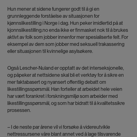
Hun mener at sidene fungerer godt til å gi en
grunnleggende forståelse av situasjonen for
kjønnslikestilling i Norge i dag. Hun peker imidlertid på at
kjonnslikestilling.no enda ikke er finmasket nok til å brukes
aktivt av folk som jobber innenfor mer spesialiserte felt. For
eksempel av dem som jobber med seksuell trakassering
eller situasjonen til kvinnelige asylsøkere.
Også Lescher-Nuland er opptatt av det interseksjonelle,
og påpeker at nettsidene skal bli et verktøy for å sikre en
mer faktabasert og nyansert offentlig debatt om
likestillingsspørsmål. Han forteller at arbeidet hele veien
har vært forankret i forskningsmiljø som arbeider med
likestillingsspørsmål, og som har bidratt til å kvalitetssikre
prosessen.
– I de neste par årene vil vi forsøke å videreutvikle
nettressursene våre blant annet ved å lage tilsvarende