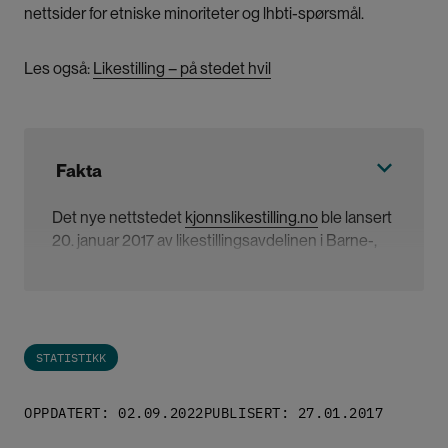
nettsider for etniske minoriteter og lhbti-spørsmål.
Les også:
Likestilling – på stedet hvil
Fakta
Det nye nettstedet
kjonnslikestilling.no
ble lansert
20. januar 2017 av likestillingsavdelinen i Barne-,
ungdoms- og familiedirektoratet (Bufdir).
Nettstedet inneholder offentlig tilgjengelig
statistikk og kunnskap på kjønn og likestilling i
STATISTIKK
Norge innenfor 7 områder: politikk, utdanning,
arbeid, vold, helse, økonomi og familie.
OPPDATERT: 02.09.2022
PUBLISERT: 27.01.2017
Statistikken er i hovedsak basert på tall fra