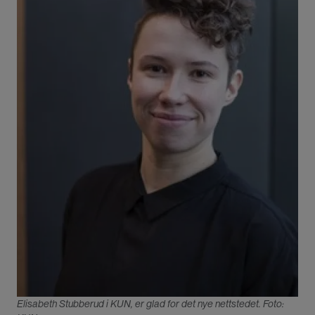
Elisabeth Stubberud i KUN, er glad for det nye nettstedet. Foto: