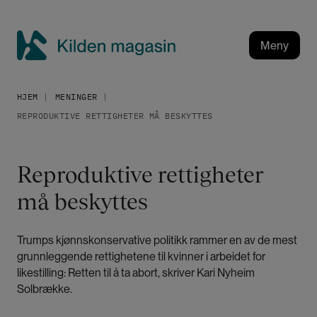
H
o
p
Meny
p
K
t
i
i
HJEM
MENINGER
l
l
REPRODUKTIVE RETTIGHETER MÅ BESKYTTES
h
d
o
e
v
n
Reproduktive rettigheter
e
m
d
må beskyttes
a
i
g
n
a
n
Trumps kjønnskonservative politikk rammer en av de mest
h
s
grunnleggende rettighetene til kvinner i arbeidet for
o
i
likestilling: Retten til å ta abort, skriver Kari Nyheim
l
n
Solbrække.
d