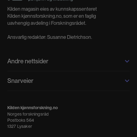
Kilden magasin eies av kunnskapssenteret
Vi har for lite kunnskap om kvinner og innovasjon
Kilden kjønnsforskning.no, som er en faglig
uavhengig avdeling i Forskningsrådet.
Ansvarlig redaktør: Susanne Dietrichson.
Andre nettsider
Kilden kjønnsforskning.no
Snarveier
Kvinnehistorie.no
Fagpressen
Om oss
Meninger
Kilden kjønnsforskning.no
Nyheter
Norges forskningsråd
Nyhetsbrev
Postboks 564
1327 Lysaker