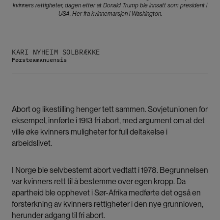
kvinners rettigheter, dagen etter at Donald Trump ble innsatt som president i
USA. Her fra kvinnemarsjen i Washington.
KARI NYHEIM SOLBRÆKKE
Førsteamanuensis
Abort og likestilling henger tett sammen. Sovjetunionen for
eksempel, innførte i 1913 fri abort, med argument om at det
ville øke kvinners muligheter for full deltakelse i
arbeidslivet.
I Norge ble selvbestemt abort vedtatt i 1978. Begrunnelsen
var kvinners rett til å bestemme over egen kropp. Da
apartheid ble opphevet i Sør-Afrika medførte det også en
forsterkning av kvinners rettigheter i den nye grunnloven,
herunder adgang til fri abort.