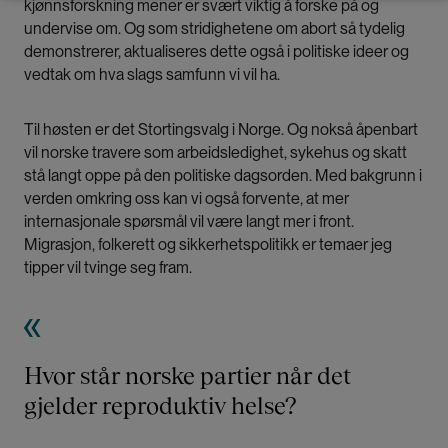
kjønnsforskning mener er svært viktig å forske på og
undervise om. Og som stridighetene om abort så tydelig
demonstrerer, aktualiseres dette også i politiske ideer og
vedtak om hva slags samfunn vi vil ha.
Til høsten er det Stortingsvalg i Norge. Og nokså åpenbart
vil norske travere som arbeidsledighet, sykehus og skatt
stå langt oppe på den politiske dagsorden. Med bakgrunn i
verden omkring oss kan vi også forvente, at mer
internasjonale spørsmål vil være langt mer i front.
Migrasjon, folkerett og sikkerhetspolitikk er temaer jeg
tipper vil tvinge seg fram.
Hvor står norske partier når det
gjelder reproduktiv helse?