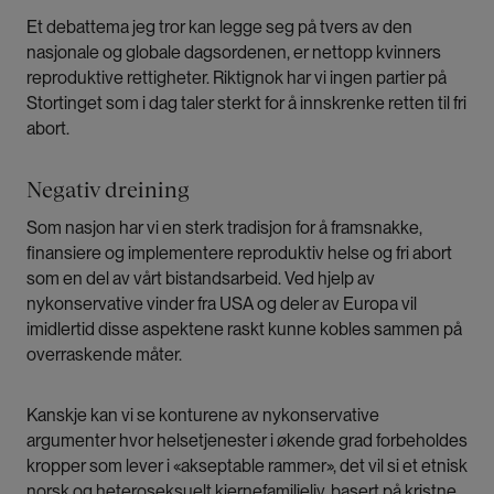
Et debattema jeg tror kan legge seg på tvers av den
nasjonale og globale dagsordenen, er nettopp kvinners
reproduktive rettigheter. Riktignok har vi ingen partier på
Stortinget som i dag taler sterkt for å innskrenke retten til fri
abort.
Negativ dreining
Som nasjon har vi en sterk tradisjon for å framsnakke,
finansiere og implementere reproduktiv helse og fri abort
som en del av vårt bistandsarbeid. Ved hjelp av
nykonservative vinder fra USA og deler av Europa vil
imidlertid disse aspektene raskt kunne kobles sammen på
overraskende måter.
Kanskje kan vi se konturene av nykonservative
argumenter hvor helsetjenester i økende grad forbeholdes
kropper som lever i «akseptable rammer», det vil si et etnisk
norsk og heteroseksuelt kjernefamilieliv, basert på kristne