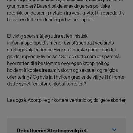
grunnverdier? Basert på deler av dagenes politiske
retorikk, og da særlig nytalen fra vest knyttet til reproduktiv
helse, er dette en dreining vi bør se opp for.
Et viktig spørsmål jeg utfra et feministisk
frigjøringsperspektiv mener bør stå sentralt ved årets
stortingsvalg er derfor: Hvor står norske partier når det
gjelder reproduktiv helse? Ser de dette som et spørsmål
hvor retten til å bestemme over egen kropp helt og
holdent frikobles fra samlivsform og seksuell og religiøs
orientering? Og hvis ja, i hvilken grad er de villige til å fronte
dette synet i en større global kontekst?
Les også:
Abortpille gir kortere ventetid og tidligere aborter
Debattserie: Stortingsvalg i et