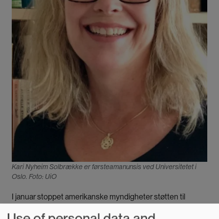
Kari Nyheim Solbrække er førsteamanunsis ved Universitetet i
Oslo. Foto: UiO
I januar stoppet amerikanske myndigheter støtten til
organisasjoner som utfører, opplyser om eller legger til
Use of personal data and