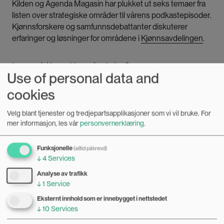
Kilden og Agenda Magasin har plukket ut seks temaer fra
listen over strategiske områder til vårens podkastepisoder.
Kjønnsforskere og samfunnsdebattanter diskuterer
erfaringer og løsninger for områdene i
Kjønnsavdelingen
.
Les også:
Hva er kjønnsforskning?
Use of personal data and
cookies
Fra Beijing til feminisme i 2017
Velg blant tjenester og tredjepartsapplikasjoner som vi vil bruke.
For
Bilde
mer informasjon, les vår
personvernerklæring
.
Funksjonelle
(alltid påkrevd)
↓
4
Services
Analyse av trafikk
↓
1
Service
Eksternt innhold som er innebygget i nettstedet
↓
10
Services