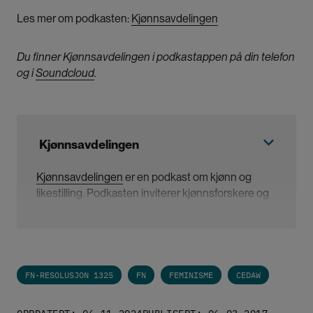
Les mer om podkasten:
Kjønnsavdelingen
Du finner Kjønnsavdelingen i podkastappen på din telefon
og i
Soundcloud
.
Kjønnsavdelingen
Kjønnsavdelingen
er en podkast om kjønn og
likestilling. Podkasten inviterer kjønnsforskere og
samfunnsdebattanter til å diskutere akutelle
utfordringer i et kjønnsperspektiv.
Episodene fra våren 2017 ble produsert
FN-RESOLUSJON 1325
FN
FEMINISME
CEDAW
i samarbeid mellom Kilden kjønnsforskning.no og
Agenda Magasin
, og var støttet av Fritt Ord.