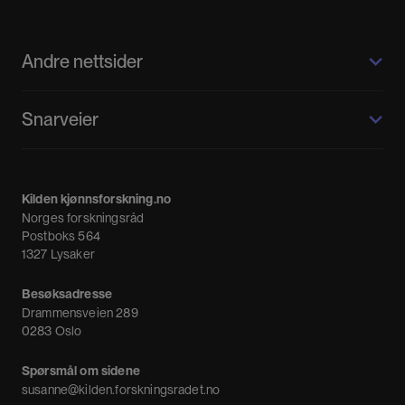
Andre nettsider
Kilden kjønnsforskning.no
Snarveier
Kvinnehistorie.no
Fagpressen
Om oss
Meninger
Kilden kjønnsforskning.no
Nyheter
Norges forskningsråd
Nyhetsbrev
Postboks 564
1327 Lysaker
Besøksadresse
Drammensveien 289
0283 Oslo
Spørsmål om sidene
susanne@kilden.forskningsradet.no