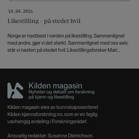
14.04.2016
Likestilling – på stedet hvil
Norge er nestbest i verden på likestilling. Sammenlignet
med andre, gjør vi det sterkt. Sammenlignet med oss selv,
står vi nesten på stedet hvil. Likestillingsforsker Mari
Teigen etterlyser økt kunnskap om tiltak, og økt respekt for
forskning.
Kilden magasin eies av kunnskapssenteret
Kilden kjønnsforskning.no, som er en faglig
uavhengig avdeling i Forskningsrådet.
Ansvarlig redaktør: Susanne Dietrichson.