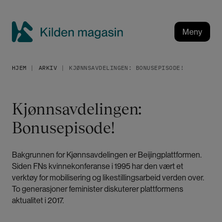
H
o
p
Meny
p
K
t
i
i
HJEM
ARKIV
KJØNNSAVDELINGEN: BONUSEPISODE!
l
l
h
d
o
e
Kjønnsavdelingen:
v
n
e
Bonusepisode!
m
d
a
i
g
n
Bakgrunnen for Kjønnsavdelingen er Beijingplattformen.
a
n
Siden FNs kvinnekonferanse i 1995 har den vært et
h
s
verktøy for mobilisering og likestillingsarbeid verden over.
o
To generasjoner feminister diskuterer plattformens
i
l
aktualitet i 2017.
n
d