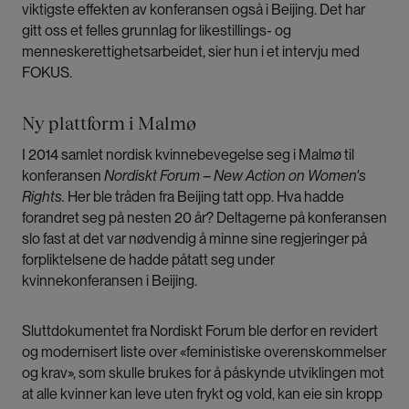
viktigste effekten av konferansen også i Beijing. Det har
gitt oss et felles grunnlag for likestillings- og
menneskerettighetsarbeidet, sier hun i et intervju med
FOKUS.
Ny plattform i Malmø
I 2014 samlet nordisk kvinnebevegelse seg i Malmø til
konferansen
Nordiskt Forum
–
New Action on Women's
Rights.
Her ble tråden fra Beijing tatt opp. Hva hadde
forandret seg på nesten 20 år? Deltagerne på konferansen
slo fast at det var nødvendig å minne sine regjeringer på
forpliktelsene de hadde påtatt seg under
kvinnekonferansen i Beijing.
Sluttdokumentet fra Nordiskt Forum ble derfor en revidert
og modernisert liste over «feministiske overenskommelser
og krav», som skulle brukes for å påskynde utviklingen mot
at alle kvinner kan leve uten frykt og vold, kan eie sin kropp