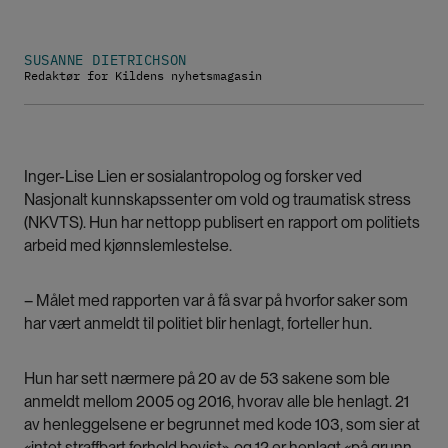
SUSANNE DIETRICHSON
Redaktør for Kildens nyhetsmagasin
Inger-Lise Lien er sosialantropolog og forsker ved
Nasjonalt kunnskapssenter om vold og traumatisk stress
(NKVTS). Hun har nettopp publisert en
rapport om politiets
arbeid med kjønnslemlestelse.
– Målet med rapporten var å få svar på hvorfor saker som
har vært anmeldt til politiet blir henlagt, forteller hun.
Hun har sett nærmere på 20 av de 53 sakene som ble
anmeldt mellom 2005 og 2016, hvorav alle ble henlagt. 21
av henleggelsene er begrunnet med kode 103, som sier at
«intet straffbart forhold bevist», og 12 er henlagt «på grunn