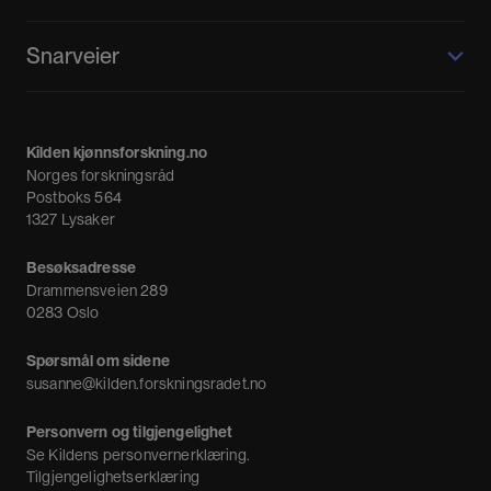
Kilden kjønnsforskning.no
Snarveier
Kvinnehistorie.no
Fagpressen
Om oss
Meninger
Kilden kjønnsforskning.no
Nyheter
Norges forskningsråd
Nyhetsbrev
Postboks 564
1327 Lysaker
Besøksadresse
Drammensveien 289
0283 Oslo
Spørsmål om sidene
susanne@kilden.forskningsradet.no
Personvern og tilgjengelighet
Se
Kildens personvernerklæring
.
Tilgjengelighetserklæring