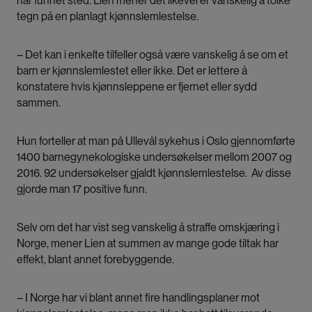
har funnet sted. Lien mener det likevel er vanskelig å tolke
tegn på en planlagt kjønnslemlestelse.
– Det kan i enkelte tilfeller også være vanskelig å se om et
barn er kjønnslemlestet eller ikke. Det er lettere å
konstatere hvis kjønnsleppene er fjernet eller sydd
sammen.
Hun forteller at man på Ullevål sykehus i Oslo gjennomførte
1400 barnegynekologiske undersøkelser mellom 2007 og
2016. 92 undersøkelser gjaldt kjønnslemlestelse. Av disse
gjorde man 17 positive funn.
Selv om det har vist seg vanskelig å straffe omskjæring i
Norge, mener Lien at summen av mange gode tiltak har
effekt, blant annet forebyggende.
– I Norge har vi blant annet fire handlingsplaner mot