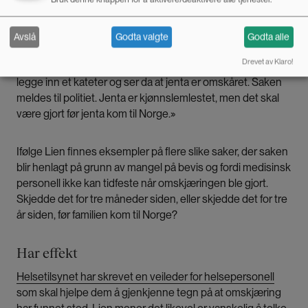
omskjæringer som har skjedd før familien flyttet til Norge,
faller ikke inn under norsk lov og kan derfor ikke straffes.
Avslå
Godta valgte
Godta alle
Drevet av Klaro!
«En jente er innlagt på sykehus og en sykesøster skal
legge inn et kateter og ser da at jenta er omskåret. Saken
meldes til politiet. Jenta er kjønnslemlestet, men det skal
være gjort før jenta kom til Norge.»
Ifølge Lien finnes eksempler på flere slike saker, der saken
blir henlagt på grunn av mangel på bevis og fordi medisinsk
personell ikke kan tidfeste når omskjæringen ble gjort.
Skjedde det for tre måneder siden, eller skjedde det for tre
år siden, før familien kom til Norge?
Har effekt
Helsetilsynet har skrevet en veileder for helsepersonell
som skal hjelpe dem å gjenkjenne tegn på at omskjæring