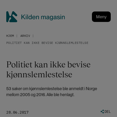
H
o
p
Meny
p
K
t
i
i
HJEM
ARKIV
l
l
POLITIET KAN IKKE BEVISE KJØNNSLEMLESTELSE
h
d
o
e
v
n
Politiet kan ikke bevise
e
m
d
kjønnslemlestelse
a
i
g
n
a
n
53 saker om kjønnslemlestelse ble anmeldt i Norge
h
s
mellom 2005 og 2016. Alle ble henlagt.
o
i
l
n
d
DEL
28.06.2017