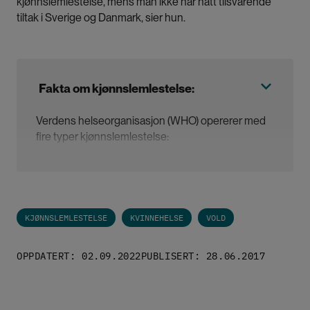
kjønnslemlestelse, mens man ikke har hatt tilsvarende
tiltak i Sverige og Danmark, sier hun.
Fakta om kjønnslemlestelse:
Verdens helseorganisasjon (WHO) opererer med
fire typer kjønnslemlestelse:
Type 1: Delvis eller fullstendig fjerning av klitoris
Type 2: Eksisjon: Delvis eller fullstendig fjerning av
KJØNNSLEMLESTELSE
KVINNEHELSE
VOLD
klitoris og indre kjønnslepper, med eller uten
fjerning av vev fra ytre kjønnslepper
OPPDATERT: 02.09.2022
PUBLISERT: 28.06.2017
Type 3: Infibulasjon: Innsnevring av skjedegangen
ved at deler av kjønnsleppene (indre og/eller ytre)