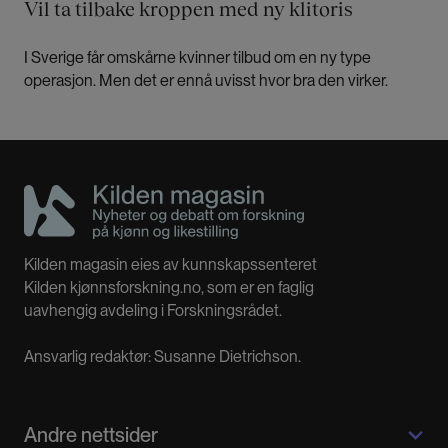
Vil ta tilbake kroppen med ny klitoris
I Sverige får omskårne kvinner tilbud om en ny type
operasjon. Men det er ennå uvisst hvor bra den virker.
Kilden magasin eies av kunnskapssenteret
Kilden kjønnsforskning.no, som er en faglig
uavhengig avdeling i Forskningsrådet.
Ansvarlig redaktør: Susanne Dietrichson.
Andre nettsider