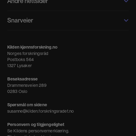
Andre nettsider
Kilden kjønnsforskning.no
Snarveier
Kvinnehistorie.no
Fagpressen
Om oss
Meninger
Kilden kjønnsforskning.no
Nyheter
Norges forskningsråd
Nyhetsbrev
Postboks 564
1327 Lysaker
Besøksadresse
Drammensveien 289
0283 Oslo
Spørsmål om sidene
susanne@kilden.forskningsradet.no
Personvern og tilgjengelighet
Se
Kildens personvernerklæring
.