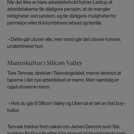
Når det ikke er klare arbeidsforhold frykter Lødrup at
arbeidstakerne får dårligere pensjon, at de mangler
rettigheter ved sykdom, og får dårligere muligheter for
permisjon eller til å kombinere arbeid og familie.
– Dette går utover alle, men mest går det utover kvinner,
understreker hun.
Mannskultur i Silicon Valley
Tore Tennøe, direktør i Teknologirådet, mener derimot at
taperne i det nye arbeidslivet er menn. Men samtidig er
også vinnerne menn.
– Hvis du går til Silicon Valley og Uber så er det en
frat boy
-
kultur.
Tennøe trekker frem saken om James Damore som fikk
sparken fra Google etter å ha skrevet et blogginnlegg som