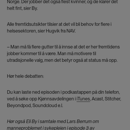
Norge. Der jobber det også flest kvinner, og de klarer det
helt fint, sier By.
Alle fremtidsutsikter tilsier at det vil bli behov for flere i
helsesektoren, sier Hugvik fra NAV.
– Man må få flere gutter til å innse at det er her fremtidens
jobber kommer til å være. Man må motivere til
utradisjonelle valg, men det betyr også at status må opp.
Hør hele debatten:
Du kan laste ned episoden i podkastappen på din telefon,
ved å søke opp Kjønnsavdelingen i
iTunes
, Acast, Stitcher,
Beyondpod, Soundcloud e.l.
Hør også Eli By i samtale med Lars Berrum om
manneproblemet i sykepleien i episode 3
av