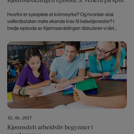
Kjønnsavdelingen episode 3: Velferd på spill
Hvorfor er sykepleie et kvinneyrke? Og hvordan skal
velferdsstaten møte økende krav til helsetjenester? I
tredje episode av Kjønnsavdelingen diskuterer vi det
kjønnsdelte arbeidsmarkedet og velferdsstatens
utfordringer.
Bilde
02.06.2017
Kjønnsdelt arbeidsliv begynner i