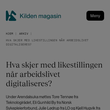
H
o
p
Meny
p
K
t
i
i
HJEM
ARKIV
l
l
HVA SKJER MED LIKESTILLINGEN NÅR ARBEIDSLIVET
h
d
DIGITALISERES?
o
e
v
n
e
m
Hva skjer med likestillingen
d
a
i
når arbeidslivet
g
n
a
digitaliseres?
n
h
s
o
i
Under Arendalsuka møttes Tore Tennøe fra
l
n
Teknologirådet, Eli Gunhild By fra Norsk
d
Sykepleierforbund, Julie Lødrup fra LO og Kjell Hugvik fra