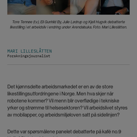
Tore Tennøe (t.v.), Eli Gunhild By, Julie Lødrup og Kjell Hugvik debatterte
likestilling i et arbeidsliv i endring under Arendalsuka. Foto: Mari Lilleslåtten.
MARI LILLESLÅTTEN
Forskningsjournalist
Det kjønnsdelte arbeidsmarkedet er en av de store
likestillingsutfordringene i Norge. Men hva skjer når
robotene kommer? Vil menn blir overflødige i tekniske
yrker og strømme til helsesektoren? Vil arbeidslivet styres
av mobilapper, og arbeidsmiljøloven satt på sidelinjen?
Dette var spørsmålene panelet debatterte på kafé no.9