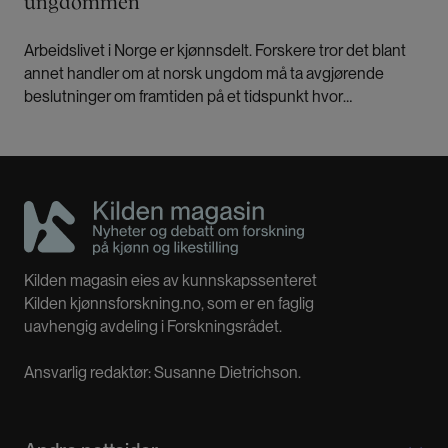
ungdommen
Arbeidslivet i Norge er kjønnsdelt. Forskere tror det blant
annet handler om at norsk ungdom må ta avgjørende
beslutninger om framtiden på et tidspunkt hvor
kjønnsidentiteten deres er svært sårbar.
Kilden magasin eies av kunnskapssenteret
Kilden kjønnsforskning.no, som er en faglig
uavhengig avdeling i Forskningsrådet.
Ansvarlig redaktør: Susanne Dietrichson.