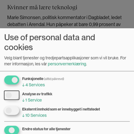
Kvinner må lære teknologi
Marie Simonsen, politisk kommentator i Dagbladet, ledet
debatten i Arendal. Hun påpeker at bare 0,99 prosent av
teknogründere i Norge er kvinner.
Use of personal data and
cookies
– Hvorfor er de så dårlige på teknologi? spør hun.
Velg blant tjenester og tredjepartsapplikasjoner som vi vil bruke.
For
Julie Lødrup tror det starter tidlig.
mer informasjon, les vår
personvernerklæring
.
Funksjonelle
(alltid påkrevd)
– Hvis
Lær kidsa koding
er viktig for fremtidens arbeidsliv
↓
4
Services
så må det være obligatorisk, for at ikke det er gaming på
gutterommet som bestemmer om du kan disse tingene
Analyse av trafikk
↓
1
Service
eller ikke.
Eksternt innhold som er innebygget i nettstedet
↓
10
Services
Å kunne lære seg ny teknologi, er en forutsetning for å
delta i fremtidens arbeidsmarked.
Endre status for alle tjenester