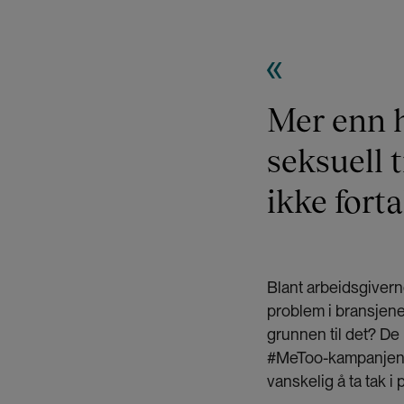
Mer enn 
seksuell 
ikke forta
Blant arbeidsgivern
problem i bransjene
grunnen til det? De k
#MeToo-kampanjen il
vanskelig å ta tak i