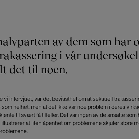
halvparten av dem som har 
trakassering i vår undersøkel
lt det til noen.
e vi intervjuet, var det bevissthet om at seksuell trakasse
 som helhet, men at det ikke var noe problem i deres virk
jente til svært få tilfeller. Det var ingen av de ansatte som
lustrerer at liten åpenhet om problemene skjuler store mø
 problemene.