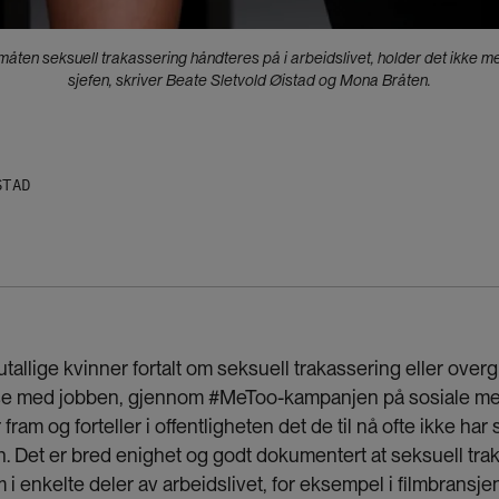
 måten seksuell trakassering håndteres på i arbeidslivet, holder det ikke me
sjefen, skriver Beate Sletvold Øistad og Mona Bråten.
STAD
utallige kvinner fortalt om seksuell trakassering eller over
se med jobben, gjennom #MeToo-kampanjen på sosiale medie
fram og forteller i offentligheten det de til nå ofte ikke har s
jefen. Det er bred enighet og godt dokumentert at seksuell tra
i enkelte deler av arbeidslivet, for eksempel i filmbransjen o