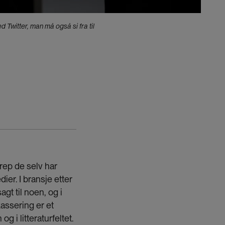
d Twitter, man må også si fra til
grep de selv har
r. I bransje etter
agt til noen, og i
kassering er et
g i litteraturfeltet.