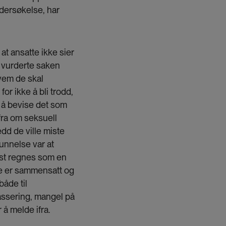
ndersøkelse, har
 at ansatte ikke sier
ke vurderte saken
hvem de skal
or ikke å bli trodd,
 å bevise det som
ifra om seksuell
edd de ville miste
unnelse var at
st regnes som en
e er sammensatt og
både til
assering, mangel på
 å melde ifra.