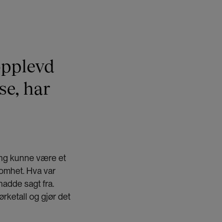
opplevd
se, har
ring kunne være et
somhet. Hva var
 hadde sagt fra.
rketall og gjør det