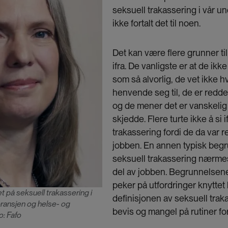
seksuell trakassering i vår u
ikke fortalt det til noen.
Det kan være flere grunner til
ifra. De vanligste er at de ik
som så alvorlig, de vet ikke 
henvende seg til, de er redde f
og de mener det er vanskelig
skjedde. Flere turte ikke å si 
trakassering fordi de da var r
jobben. En annen typisk begr
seksuell trakassering nærme
del av jobben. Begrunnelsen
peker på utfordringer knyttet 
t på seksuell trakassering i
definisjonen av seksuell trak
bransjen og helse- og
bevis og mangel på rutiner for
: Fafo