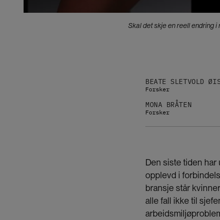
Skal det skje en reell endring i
BEATE SLETVOLD ØI
Forsker
MONA BRÅTEN
Forsker
Den siste tiden har 
opplevd i forbindel
bransje står kvinner 
alle fall ikke til s
arbeidsmiljøproblem 