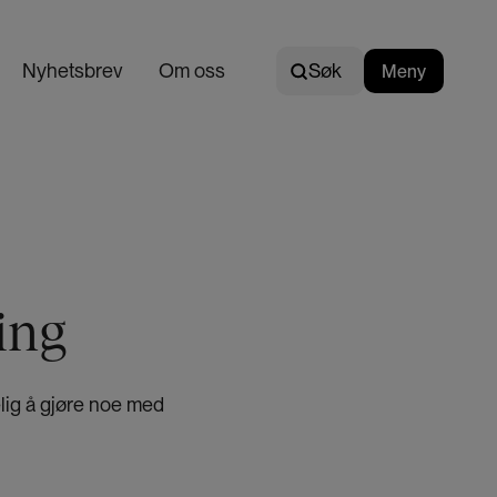
Søk
Nyhetsbrev
Om oss
Søk
Meny
N
o
r
s
k
ing
lig å gjøre noe med