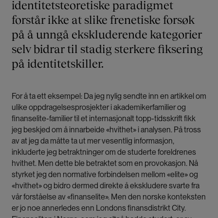
identitetsteoretiske paradigmet
forstår ikke at slike frenetiske forsøk
på å unngå ekskluderende kategorier
selv bidrar til stadig sterkere fiksering
på identitetskiller.
For å ta ett eksempel: Da jeg nylig sendte inn en artikkel om
ulike oppdragelsesprosjekter i akademikerfamilier og
finanselite-familier til et internasjonalt topp-tidsskrift fikk
jeg beskjed om å innarbeide «hvithet» i analysen. På tross
av at jeg da måtte ta ut mer vesentlig informasjon,
inkluderte jeg betraktninger om de studerte foreldrenes
hvithet. Men dette ble betraktet som en provokasjon. Nå
styrket jeg den normative forbindelsen mellom «elite» og
«hvithet» og bidro dermed direkte å ekskludere svarte fra
vår forståelse av «finanselite». Men den norske konteksten
er jo noe annerledes enn Londons finansdistrikt City.