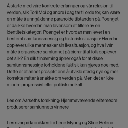
Å starte med våre konkrete erfaringer og vår relasjon til
verden, slik Toril Moi og andre i dag tar til orde for, kan være
en måte å unngå denne paranoide tilstanden på. Poenget
er da ikke hvordan man lever som et tilfelle av en
identitetskategori. Poenget er hvordan man lever i en
bestemt samfunnsmessig og historisk situasjon: Hvordan
opplever ulike mennesker sin livssituasjon, og hva i vår
måte å organisere samfunnet på bidrar til at folk opplever
det slik? En slik tilnærming åpner også for at disse
samfunnsmessige forholdene faktisk kan gjøres noe med.
Dette er et annet prosjekt enn å utvikle stadig nye og mer
korrekte måter å snakke om verden på. Men det er ikke
mindre progressivt eller politisk radikalt.
Les om Aarseths forskning:
Hjemmeværende elitemødre
produserer samfunnets vinnere
Les svar på kronikken fra Lene Myong og Stine Helena