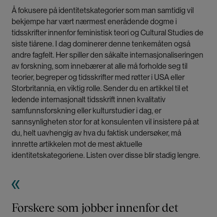
Å fokusere på identitetskategorier som man samtidig vil
bekjempe har vært nærmest enerådende dogme i
tidsskrifter innenfor feministisk teori og Cultural Studies de
siste tiårene. I dag dominerer denne tenkemåten også
andre fagfelt. Her spiller den såkalte internasjonaliseringen
av forskning, som innebærer at alle må forholde seg til
teorier, begreper og tidsskrifter med røtter i USA eller
Storbritannia, en viktig rolle. Sender du en artikkel til et
ledende internasjonalt tidsskrift innen kvalitativ
samfunnsforskning eller kulturstudier i dag, er
sannsynligheten stor for at konsulenten vil insistere på at
du, helt uavhengig av hva du faktisk undersøker, må
innrette artikkelen mot de mest aktuelle
identitetskategoriene. Listen over disse blir stadig lengre.
Forskere som jobber innenfor det