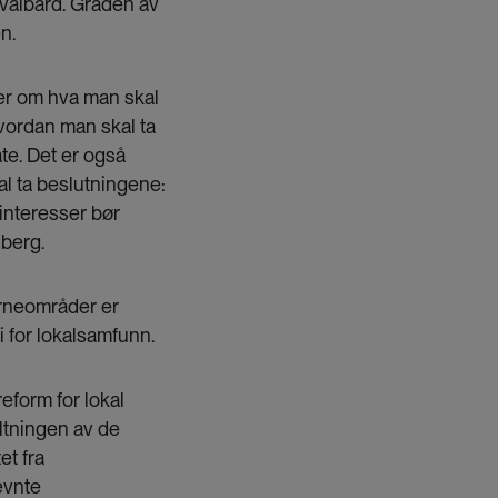
valbard. Graden av
n.
er om hva man skal
hvordan man skal ta
te. Det er også
l ta beslutningene:
 interesser bør
berg.
rneområder er
 for lokalsamfunn.
reform for lokal
altningen av de
et fra
evnte