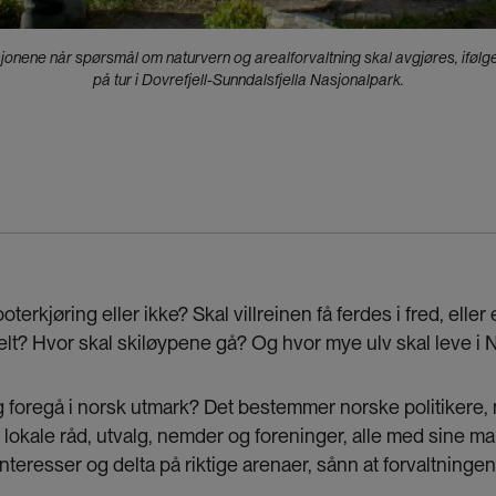
jonene når spørsmål om naturvern og arealforvaltning skal avgjøres, iføl
på tur i Dovrefjell-Sunndalsfjella Nasjonalpark.
ooterkjøring eller ikke? Skal villreinen få ferdes i fred, eller 
elt? Hvor skal skiløypene gå? Og hvor mye ulv skal leve i
ig foregå i norsk utmark? Det bestemmer norske politikere
 lokale råd, utvalg, nemder og foreninger, alle med sine ma
nteresser og delta på riktige arenaer, sånn at forvaltningen 