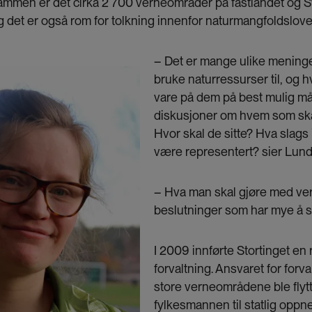
ammen er det cirka 2 700 verneområder på fastlandet og S
og det er også rom for tolkning innenfor naturmangfoldslove
– Det er mange ulike mening
bruke naturressurser til, og 
vare på dem på best mulig må
diskusjoner om hvem som ska
Hvor skal de sitte? Hva slags
være representert? sier Lund
– Hva man skal gjøre med ve
beslutninger som har mye å si
I 2009 innførte Stortinget en 
forvaltning. Ansvaret for forv
store verneområdene ble flytt
fylkesmannen til statlig oppn