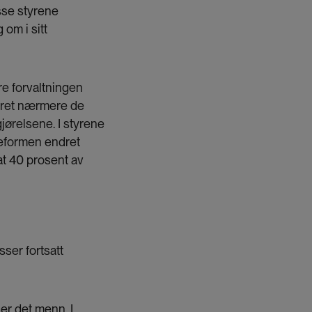
sse styrene
om i sitt
e forvaltningen
varet nærmere de
gjørelsene. I styrene
reformen endret
 at 40 prosent av
ser fortsatt
er det menn. I