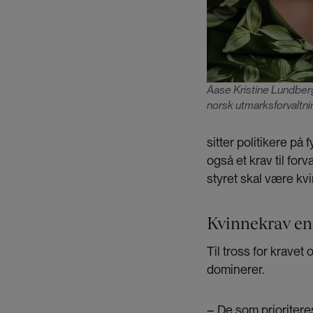
Aase Kristine Lundberg 
norsk utmarksforvaltnin
sitter politikere 
også et krav til for
styret skal være kvi
Kvinnekrav en
Til tross for krave
dominerer.
– De som prioriteres