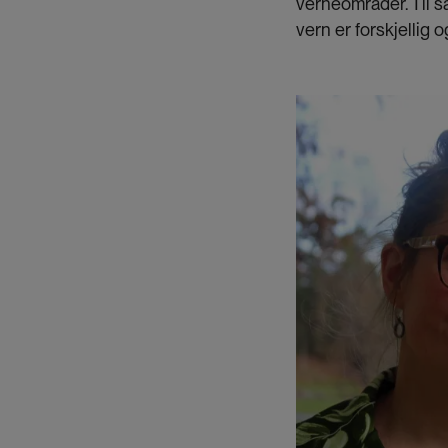
verneområder. Til s
vern er forskjellig 
Bilde