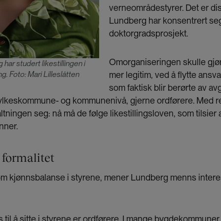
verneområdestyrer. Det er di
Lundberg har konsentrert seg 
doktorgradsprosjekt.
Omorganiseringen skulle gjør
har studert likestillingen i
mer legitim, ved å flytte ans
g. Foto: Mari Lilleslåtten
som faktisk blir berørte av av
på fylkeskommune- og kommunenivå, gjerne ordførere. Med 
valtningen seg: nå må de følge likestillingsloven, som tilsier
nner.
 formalitet
t om kjønnsbalanse i styrene, mener Lundberg menns interes
 til å sitte i styrene er ordførere. I mange bygdekommuner 