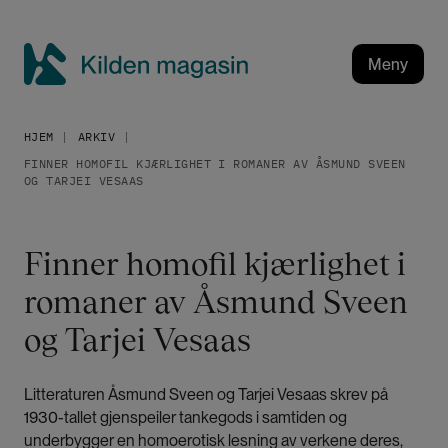
H
o
p
Meny
p
K
t
i
i
HJEM
ARKIV
l
l
FINNER HOMOFIL KJÆRLIGHET I ROMANER AV ÅSMUND SVEEN
h
d
OG TARJEI VESAAS
o
e
v
n
e
m
Finner homofil kjærlighet i
d
a
i
romaner av Åsmund Sveen
g
n
a
og Tarjei Vesaas
n
h
s
o
i
Litteraturen Åsmund Sveen og Tarjei Vesaas skrev på
l
n
1930-tallet gjenspeiler tankegods i samtiden og
d
underbygger en homoerotisk lesning av verkene deres,