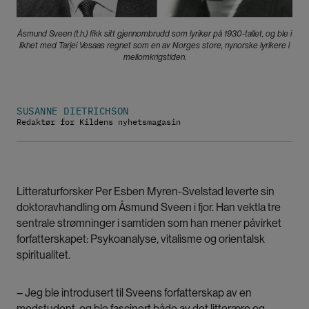
Åsmund Sveen (t.h.) fikk sitt gjennombrudd som lyriker på 1930-tallet, og ble i
likhet med Tarjei Vesaas regnet som en av Norges store, nynorske lyrikere i
mellomkrigstiden.
SUSANNE DIETRICHSON
Redaktør for Kildens nyhetsmagasin
Litteraturforsker Per Esben Myren-Svelstad leverte sin
doktoravhandling om Åsmund Sveen i fjor. Han vektla tre
sentrale strømninger i samtiden som han mener påvirket
forfatterskapet: Psykoanalyse, vitalisme og orientalsk
spiritualitet.
– Jeg ble introdusert til Sveens forfatterskap av en
medstudent, og ble fascinert både av det litterære og