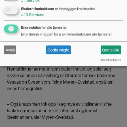
↓
1
Service
Kort sagt om «å bli en kar», sier Myren-Svelstad.
Eksternt innhold som er innebygget i nettstedet
↓
10
Services
– Unge menn som vokser opp og starter familie, og
vennskapet menn imellom, er karakteristiske for vitalismen
Endre status for alle tjenester
i kunsten. Vitalismen spiller på det livsdyktige ved
Bruk denne knappen for å aktivere/deaktivere alle tjenester.
mennesket: kropp, styrke, lys, sol og hav. Den dyrker
livskraften i naturen som motsats til den moderne
Avslå
Godta valgte
Godta alle
urbanismen.
Drevet av Klaro!
Fremstillinger av menn som bader i havet, og soler seg
nakne sammen på svaberg er litterære temaer både hos
Vesaas og Sveen som, ifølge Myren-Svelstad, også kan
leses homografisk.
– Også nazismen tok opp i seg mye av vitalismen i sine
tanker om idealmennesket, eller først og fremst
idealmannen, sier Myren-Svelstad.