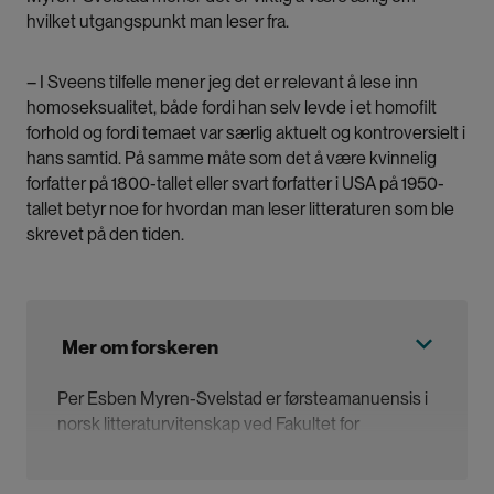
hvilket utgangspunkt man leser fra.
– I Sveens tilfelle mener jeg det er relevant å lese inn
homoseksualitet, både fordi han selv levde i et homofilt
forhold og fordi temaet var særlig aktuelt og kontroversielt i
hans samtid. På samme måte som det å være kvinnelig
forfatter på 1800-tallet eller svart forfatter i USA på 1950-
tallet betyr noe for hvordan man leser litteraturen som ble
skrevet på den tiden.
Mer om forskeren
Per Esben Myren-Svelstad er førsteamanuensis i
norsk litteraturvitenskap ved Fakultet for
lærerutdanning, kunst- og kulturfag ved Nord
universitet i Bodø.
På Skeiv seminarrekke