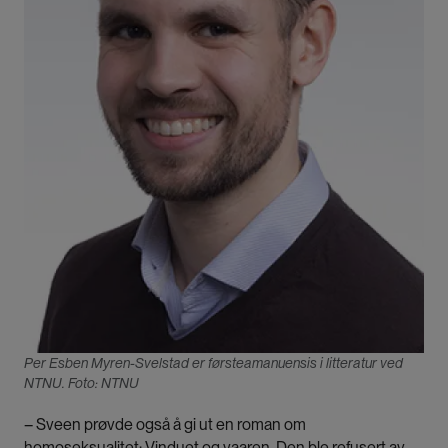
Per Esben Myren-Svelstad er førsteamanuensis i litteratur ved
NTNU. Foto: NTNU
– Sveen prøvde også å gi ut en roman om
homoseksualitet: Vinduet og vaaren. Den ble refusert av