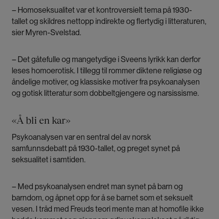
– Homoseksualitet var et kontroversielt tema på 1930-
tallet og skildres nettopp indirekte og flertydig i litteraturen,
sier Myren-Svelstad.
– Det gåtefulle og mangetydige i Sveens lyrikk kan derfor
leses homoerotisk. I tillegg til rommer diktene religiøse og
åndelige motiver, og klassiske motiver fra psykoanalysen
og gotisk litteratur som dobbeltgjengere og narsissisme.
«Å bli en kar»
Psykoanalysen var en sentral del av norsk
samfunnsdebatt på 1930-tallet, og preget synet på
seksualitet i samtiden.
– Med psykoanalysen endret man synet på barn og
barndom, og åpnet opp for å se barnet som et seksuelt
vesen. I tråd med Freuds teori mente man at homofile ikke