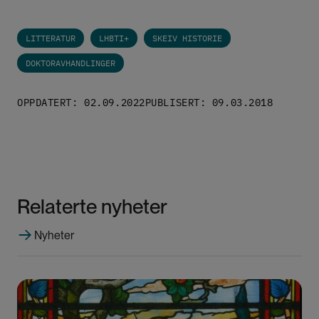
arrangert av Senter for tverrfaglig kjønnsforskning
ved Universitetet i Oslo
, foreleste han nylig om det
homososiale hos Sveen og Tarjei Vesaas.
LITTERATUR
LHBTI+
SKEIV HISTORIE
DOKTORAVHANDLINGER
OPPDATERT: 02.09.2022
PUBLISERT: 09.03.2018
Relaterte nyheter
Nyheter
Bilde