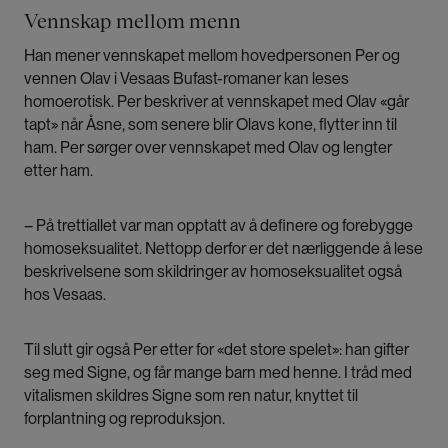
Vennskap mellom menn
Han mener vennskapet mellom hovedpersonen Per og
vennen Olav i Vesaas Bufast-romaner kan leses
homoerotisk. Per beskriver at vennskapet med Olav «går
tapt» når Åsne, som senere blir Olavs kone, flytter inn til
ham. Per sørger over vennskapet med Olav og lengter
etter ham.
– På trettiallet var man opptatt av å definere og forebygge
homoseksualitet. Nettopp derfor er det nærliggende å lese
beskrivelsene som skildringer av homoseksualitet også
hos Vesaas.
Til slutt gir også Per etter for «det store spelet»: han gifter
seg med Signe, og får mange barn med henne. I tråd med
vitalismen skildres Signe som ren natur, knyttet til
forplantning og reproduksjon.