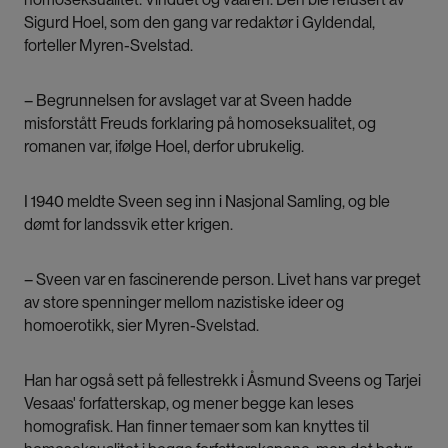
Sigurd Hoel, som den gang var redaktør i Gyldendal,
forteller Myren-Svelstad.
– Begrunnelsen for avslaget var at Sveen hadde
misforstått Freuds forklaring på homoseksualitet, og
romanen var, ifølge Hoel, derfor ubrukelig.
I 1940 meldte Sveen seg inn i Nasjonal Samling, og ble
dømt for landssvik etter krigen.
– Sveen var en fascinerende person. Livet hans var preget
av store spenninger mellom nazistiske ideer og
homoerotikk, sier Myren-Svelstad.
Han har også sett på fellestrekk i Åsmund Sveens og Tarjei
Vesaas' forfatterskap, og mener begge kan leses
homografisk. Han finner temaer som kan knyttes til