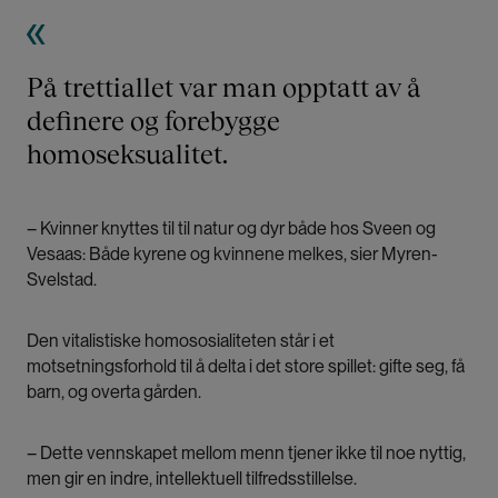
På trettiallet var man opptatt av å
definere og forebygge
homoseksualitet.
– Kvinner knyttes til til natur og dyr både hos Sveen og
Vesaas: Både kyrene og kvinnene melkes, sier Myren-
Svelstad.
Den vitalistiske homososialiteten står i et
motsetningsforhold til å delta i det store spillet: gifte seg, få
barn, og overta gården.
– Dette vennskapet mellom menn tjener ikke til noe nyttig,
men gir en indre, intellektuell tilfredsstillelse.