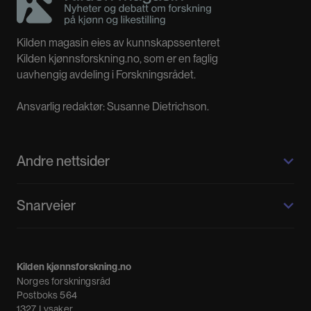
Kilden magasin eies av kunnskapssenteret
Kilden kjønnsforskning.no, som er en faglig
uavhengig avdeling i Forskningsrådet.
Ansvarlig redaktør: Susanne Dietrichson.
Andre nettsider
Kilden kjønnsforskning.no
Snarveier
Kvinnehistorie.no
Fagpressen
Om oss
Meninger
Kilden kjønnsforskning.no
Nyheter
Norges forskningsråd
Nyhetsbrev
Postboks 564
1327 Lysaker