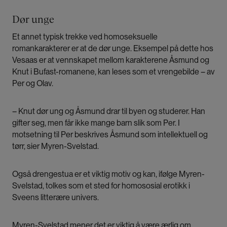
Dør unge
Et annet typisk trekke ved homoseksuelle
romankarakterer er at de dør unge. Eksempel på dette hos
Vesaas er at vennskapet mellom karakterene Åsmund og
Knut i Bufast-romanene, kan leses som et vrengebilde – av
Per og Olav.
– Knut dør ung og Åsmund drar til byen og studerer. Han
gifter seg, men får ikke mange barn slik som Per. I
motsetning til Per beskrives Åsmund som intellektuell og
tørr, sier Myren-Svelstad.
Også drengestua er et viktig motiv og kan, ifølge Myren-
Svelstad, tolkes som et sted for homososial erotikk i
Sveens litterære univers.
Myren-Svelstad mener det er viktig å være ærlig om