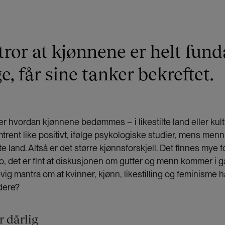
tror at kjønnene er helt fun
ge, får sine tanker bekreftet.
er hvordan kjønnene bedømmes – i likestilte land eller kul
rent like positivt, ifølge psykologiske studier, mens men
tilte land. Altså er det større kjønnsforskjell. Det finnes mye
o, det er fint at diskusjonen om gutter og menn kommer i 
et evig mantra om at kvinner, kjønn, likestilling og feminisme
dere?
r dårlig