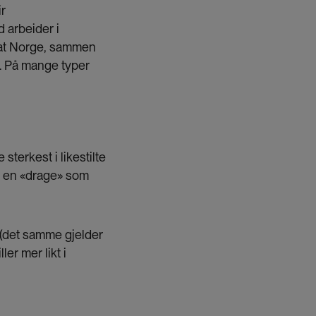
ir
d arbeider i
k at Norge, sammen
a. På mange typer
sterkest i likestilte
r en «drage» som
d (det samme gjelder
ler mer likt i