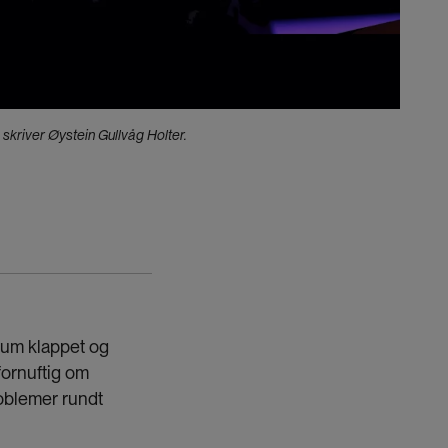
 skriver Øystein Gullvåg Holter.
ikum klappet og
fornuftig om
roblemer rundt