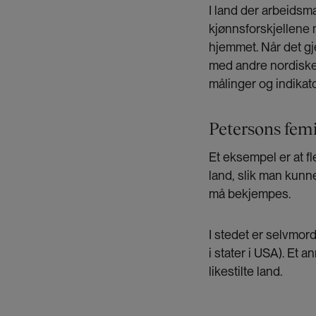
I land der arbeidsm
kjønnsforskjellene m
hjemmet. Når det gj
med andre nordiske l
målinger og indikat
Petersons fem
Et eksempel er at fl
land, slik man kunn
må bekjempes.
I stedet er selvmord
i stater i USA). Et a
likestilte land.