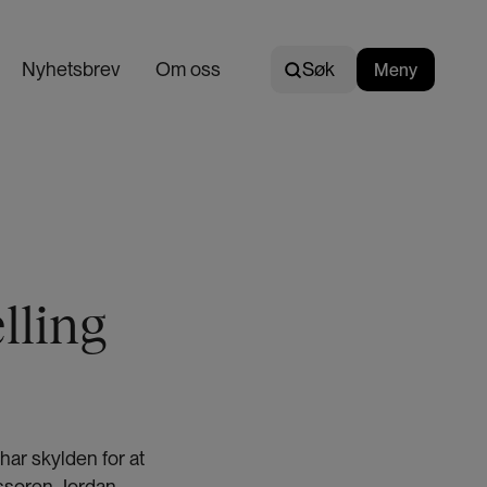
Søk
Nyhetsbrev
Om oss
Søk
Meny
N
o
r
s
k
lling
 har skylden for at
essoren Jordan