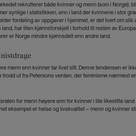
arkedet rekrutterer både kvinner og menn (som i Norge), bl
er synlige i statistikken, enn i land der kvinnene i stor gra
elder fordeling av oppgaver i hjemmet, er det tvert om sli
and, har liten kjønnsforskjell i forhold til resten av Europ
orer er Norge mindre kjønnsdelt enn andre land.
inistdrage
ere menn enn kvinner tar livet sitt. Denne tendensen er ikke 
e trodd ut fra Petersons verden, der feminisme nærmest e
sraten for menn høyere enn for kvinner i lite likestilte lan
nnet eksempel er helse og livskvalitet – menn og kvinner stil