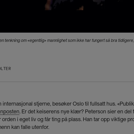
en tenkning om «egentlig» mannlighet som ikke har fungert så bra tidligere,
OLTER
internasjonal stjerne, besøker Oslo til fullsatt hus. «Publ
tenposten
. Er det keiserens nye klær? Peterson sier en del 
rden i eget liv og får ting på plass. Han tar opp viktige p
enn kan falle utenfor.