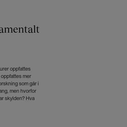
damentalt
turer oppfattes
n oppfattes mer
 forskning som går i
gang, men hvorfor
 har skylden? Hva