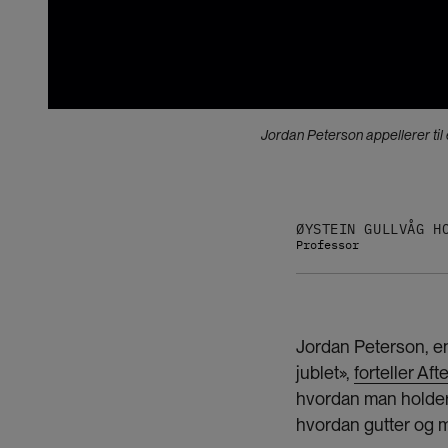
Jordan Peterson appellerer til 
ØYSTEIN GULLVÅG H
Professor
Jordan Peterson, en 
jublet»,
forteller Af
hvordan man holder o
hvordan gutter og m