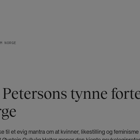
M NORGE
Petersons tynne forte
rge
ke til et evig mantra om at kvinner, likestilling og feminisme
r? Øystein Gullvåg Holter mener den kjente psykologiprof