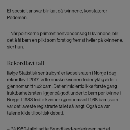
Et spesielt ansvar blir lagt på kvinnene, konstaterer
Pedersen.
– Når politikerne primært henvender seg til kvinnene, blir
det å få barn en plikt som først og fremst hviler på kvinnene,
sier hun.
Rekordlavt tall
Ifølge Statistisk sentralbyrå er fødselsraten i Norge i dag
rekordlav: I 2017 fødte norske kvinner i fødedyktig alder i
gjennomsnitt 1,62 barn. Det er imidlertid ikke første gang
fruktbarhetsraten ligger på godt under to barn per kvinne i
Norge. I 1983 fødte kvinner i gjennomsnitt 1,68 barn, som
var det laveste registrerte tallet så langt. Også da var
tallene kilde til politisk debatt.
– På 1980-tallet satte Brundtland-regjeringen ned et