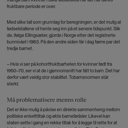
fruktbare periode er over.
Med slike tall som grunnlag for beregningen, er det mulig at
fødselstallene vil hente seg inn på et senere tidspunkt. Slik
de, ifølge Ellingsæter, gjorde i Norge etter det registrerte
bunnivået i 1983. På den andre siden får i dag færre par det
tredje barnet.
– Hvis vi ser på kohortfruktbarheten for kvinner født fra
1950–70, ser vi at de i gjennomsnitt har fått to barn. Det har
derfor vært veldig stor stabilitet. Tobarnsnormen står
sterkt.
Må problematisere menns rolle
Det er ikke mulig å påvise en direkte sammenheng mellom
politiske enkelttiltak og økte barnefødsler. Likevel kan
staten sette i gang en rekke tiltak for å legge til rette for at