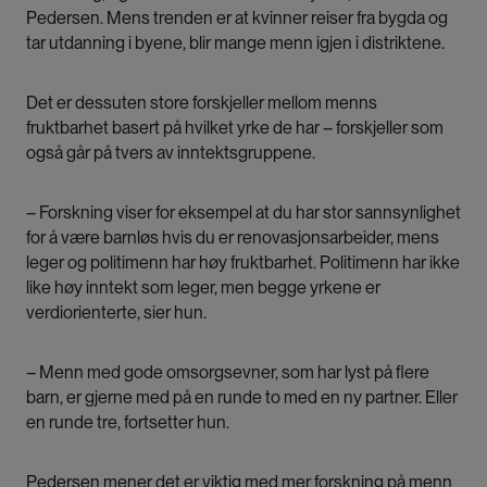
Pedersen. Mens trenden er at kvinner reiser fra bygda og
tar utdanning i byene, blir mange menn igjen i distriktene.
Det er dessuten store forskjeller mellom menns
fruktbarhet basert på hvilket yrke de har – forskjeller som
også går på tvers av inntektsgruppene.
– Forskning viser for eksempel at du har stor sannsynlighet
for å være barnløs hvis du er renovasjonsarbeider, mens
leger og politimenn har høy fruktbarhet. Politimenn har ikke
like høy inntekt som leger, men begge yrkene er
verdiorienterte, sier hun.
– Menn med gode omsorgsevner, som har lyst på flere
barn, er gjerne med på en runde to med en ny partner. Eller
en runde tre, fortsetter hun.
Pedersen mener det er viktig med mer forskning på menn