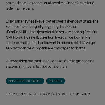
bra med norsk økonomi er at norske kvinner fortsetter å
føde mange barn.
Ellingsæter synes likevel det er overraskende at utspillene
kommer fra en borgerlig regjering. I artikkelen
«Familiepolitikkens kjønnsforståelser – to spor og fire tiår»
i
Nytt Norsk Tidsskrift, viser hun hvordan de borgerlige
partiene tradisjonelt har forsvart familienes rett til å velge
selv hvordan de vil organisere omsorgen for barna.
– Høyresiden har tradisjonelt ønsket å sette grenser for
statens inngripen i familielivet, sier hun.
GRAVIDITET OG FØDSEL
POLITIKK
OPPDATERT: 02.09.2022
PUBLISERT: 29.01.2019