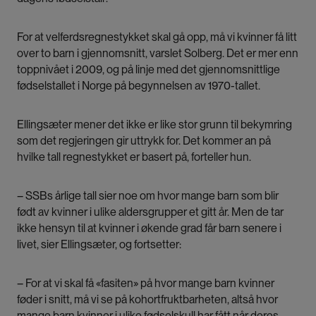
For at velferdsregnestykket skal gå opp, må vi kvinner få litt
over to barn i gjennomsnitt, varslet Solberg. Det er mer enn
toppnivået i 2009, og på linje med det gjennomsnittlige
fødselstallet i Norge på begynnelsen av 1970-tallet.
Ellingsæter mener det ikke er like stor grunn til bekymring
som det regjeringen gir uttrykk for. Det kommer an på
hvilke tall regnestykket er basert på, forteller hun.
– SSBs årlige tall sier noe om hvor mange barn som blir
født av kvinner i ulike aldersgrupper et gitt år. Men de tar
ikke hensyn til at kvinner i økende grad får barn senere i
livet, sier Ellingsæter, og fortsetter:
– For at vi skal få «fasiten» på hvor mange barn kvinner
føder i snitt, må vi se på kohortfruktbarheten, altså hvor
mange barn kvinner i ulike fødselskull har fått når deres