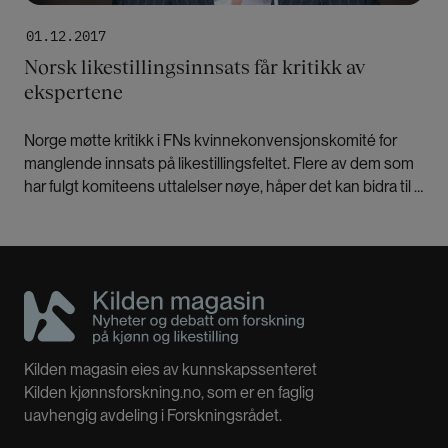
01.12.2017
Norsk likestillingsinnsats får kritikk av
ekspertene
Norge møtte kritikk i FNs kvinnekonvensjonskomité for
manglende innsats på likestillingsfeltet. Flere av dem som
har fulgt komiteens uttalelser nøye, håper det kan bidra til å
få viktige tiltak på plass.
Kilden magasin eies av kunnskapssenteret
Kilden kjønnsforskning.no, som er en faglig
uavhengig avdeling i Forskningsrådet.