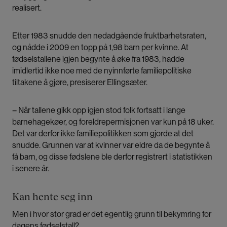
realisert.
Etter 1983 snudde den nedadgående fruktbarhetsraten,
og nådde i 2009 en topp på 1,98 barn per kvinne. At
fødselstallene igjen begynte å øke fra 1983, hadde
imidlertid ikke noe med de nyinnførte familiepolitiske
tiltakene å gjøre, presiserer Ellingsæter.
– Når tallene gikk opp igjen stod folk fortsatt i lange
barnehagekøer, og foreldrepermisjonen var kun på 18 uker.
Det var derfor ikke familiepolitikken som gjorde at det
snudde. Grunnen var at kvinner var eldre da de begynte å
få barn, og disse fødslene ble derfor registrert i statistikken
i senere år.
Kan hente seg inn
Men i hvor stor grad er det egentlig grunn til bekymring for
dagens fødselstall?