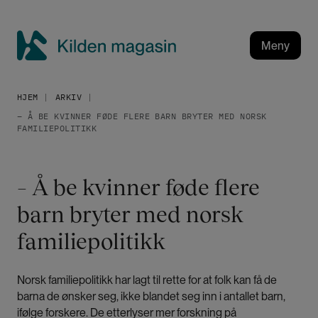
H
o
p
Meny
p
K
t
i
i
HJEM
ARKIV
l
l
– Å BE KVINNER FØDE FLERE BARN BRYTER MED NORSK
h
d
FAMILIEPOLITIKK
o
e
v
n
e
m
– Å be kvinner føde flere
d
a
i
barn bryter med norsk
g
n
a
familiepolitikk
n
h
s
o
i
Norsk familiepolitikk har lagt til rette for at folk kan få de
l
n
barna de ønsker seg, ikke blandet seg inn i antallet barn,
d
ifølge forskere. De etterlyser mer forskning på