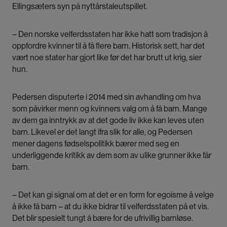
Ellingsæters syn på nyttårstaleutspillet.
– Den norske velferdsstaten har ikke hatt som tradisjon å
oppfordre kvinner til å få flere barn. Historisk sett, har det
vært noe stater har gjort like før det har brutt ut krig, sier
hun.
Pedersen disputerte i 2014 med sin avhandling om hva
som påvirker menn og kvinners valg om å få barn.
Mange
av dem ga inntrykk av at det gode liv ikke kan leves uten
barn
. Likevel er det langt ifra slik for alle, og Pedersen
mener dagens fødselspolitikk bærer med seg en
underliggende kritikk av dem som av ulike grunner ikke får
barn.
– Det kan gi signal om at det er en form for egoisme å velge
å ikke få barn – at du ikke bidrar til velferdsstaten på et vis.
Det blir spesielt tungt å bære for de ufrivillig barnløse.