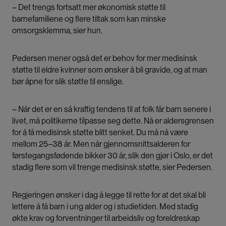
– Det trengs fortsatt mer økonomisk støtte til
barnefamiliene og flere tiltak som kan minske
omsorgsklemma, sier hun.
Pedersen mener også det er behov for mer medisinsk
støtte til eldre kvinner som ønsker å bli gravide, og at man
bør åpne for slik støtte til enslige.
– Når det er en så kraftig tendens til at folk får barn senere i
livet, må politikerne tilpasse seg dette. Nå er aldersgrensen
for å få medisinsk støtte blitt senket. Du må nå være
mellom 25–38 år. Men når gjennomsnittsalderen for
førstegangsfødende bikker 30 år, slik den gjør i Oslo, er det
stadig flere som vil trenge medisinsk støtte, sier Pedersen.
Regjeringen ønsker i dag å legge til rette for at det skal bli
lettere å få barn i ung alder og i studietiden. Med stadig
økte krav og forventninger til arbeidsliv og foreldreskap