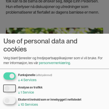
folk kan få de barna de ønsker seg, ifølge Eirin Pedersen.
Hun etterlyser nå diskusjoner og utredninger som
problematiserer at flertallet av dagens barnløse er menn.
Bilde
Use of personal data and
cookies
Velg blant tjenester og tredjepartsapplikasjoner som vi vil bruke.
For
mer informasjon, les vår
personvernerklæring
.
Funksjonelle
(alltid påkrevd)
↓
4
Services
Analyse av trafikk
↓
1
Service
Eksternt innhold som er innebygget i nettstedet
↓
10
Services