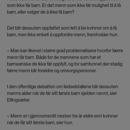
som ikke får barn. Er det menn som ikke får mulighet til å få
barn, eller velger de å ikke få barn?
Det blir dessuten oppfattet som lett å be kvinner om å få
barn, men ikke enkelt å oppfordre menn, fremholder hun.
– Man kan likevel i større grad problematisere hvorfor færre
menn får barn. Både for de mennene som har et
barneønske de ikke får oppfylt, og for samfunnet der stadig
færre menn blir foreldre og omsorgspersoner.
I den offentlige debatten om fødselstallene blir dessuten
menns alder når de får sitt første barn sjelden nevnt, sier
Ellingsæter.
– Menn er i gjennomsnitt nesten tre år eldre enn kvinner
når de får sitt første barn, sier hun.