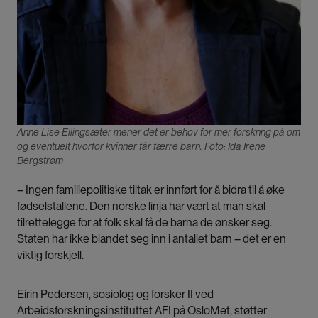
Anne Lise Ellingsæter mener det er behov for mer forsknng på om
og eventuelt hvorfor kvinner får færre barn. Foto: Ida Irene
Bergstrøm
– Ingen familiepolitiske tiltak er innført for å bidra til å øke
fødselstallene. Den norske linja har vært at man skal
tilrettelegge for at folk skal få de barna de ønsker seg.
Staten har ikke blandet seg inn i antallet barn – det er en
viktig forskjell.
Eirin Pedersen, sosiolog og forsker II ved
Arbeidsforskningsinstituttet AFI på OsloMet, støtter