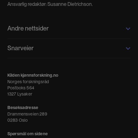
Ansvarlig redaktør: Susanne Dietrichson.
Andre nettsider
Kilden kjønnsforskning.no
Snarveier
Kvinnehistorie.no
Fagpressen
Om oss
Meninger
Kilden kjønnsforskning.no
Nyheter
Norges forskningsråd
Nyhetsbrev
Postboks 564
1327 Lysaker
Besøksadresse
Drammensveien 289
0283 Oslo
Spørsmål om sidene