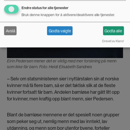
Endre status for alle tjenester
Bruk denne knappen for å aktivere/deaktivere alle tjenester.
Avslå
Godta valgte
Godta alle
Drevet av Klaro!
Eirin Pedersen mener det er viktig med mer forskning på menn
som ikke får barn. Foto: Heidi Elisabeth Sandnes
– Selv om statsministeren sier i nyttårstalen sin at norske
kvinner må få flere barn, så er det faktisk slik at de fleste
kvinner fortsatt får barn. Andelen barnløse har gått litt opp
for kvinner, men kraftig opp blant menn, sier Pedersen.
Blant de barnløse mennene er det spesielt noen grupper
som peker seg ut, nemlig menn med lav inntekt, lav
utdanning, og menn som bor utenfor byene, forteller