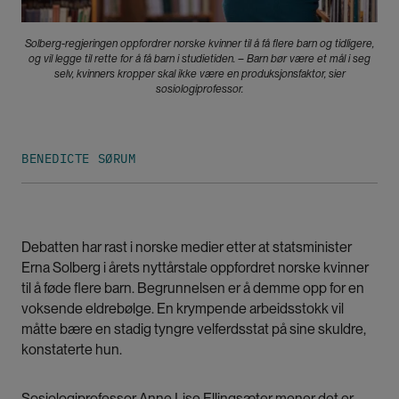
Solberg-regjeringen oppfordrer norske kvinner til å få flere barn og tidligere,
og vil legge til rette for å få barn i studietiden. – Barn bør være et mål i seg
selv, kvinners kropper skal ikke være en produksjonsfaktor, sier
sosiologiprofessor.
BENEDICTE SØRUM
Debatten har rast i norske medier etter at statsminister
Erna Solberg i årets nyttårstale oppfordret norske kvinner
til å føde flere barn. Begrunnelsen er å demme opp for en
voksende eldrebølge. En krympende arbeidsstokk vil
måtte bære en stadig tyngre velferdsstat på sine skuldre,
konstaterte hun.
Sosiologiprofessor Anne Lise Ellingsæter mener det er