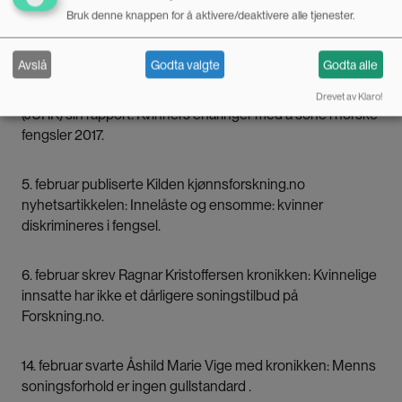
Bruk denne knappen for å aktivere/deaktivere alle tjenester.
Følg debatten:
Avslå
Godta valgte
Godta alle
17. januar 2019 lanserte Juridisk rådgivning for kvinner
Drevet av Klaro!
(JURK) sin rapport: Kvinners erfaringer med å sone i norske
fengsler 2017.
5. februar publiserte Kilden kjønnsforskning.no
nyhetsartikkelen:
Innelåste og ensomme: kvinner
diskrimineres i fengsel
.
6. februar skrev Ragnar Kristoffersen kronikken:
Kvinnelige
innsatte har ikke et dårligere soningstilbud
på
Forskning.no.
14. februar svarte Åshild Marie Vige med kronikken:
Menns
soningsforhold er ingen gullstandard
.