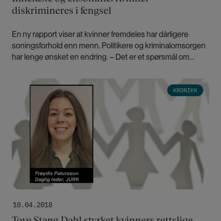
diskrimineres i fengsel
En ny rapport viser at kvinner fremdeles har dårligere
soningsforhold enn menn. Politikere og kriminalomsorgen
har lenge ønsket en endring. – Det er et spørsmål om
penger, sier jussprofessor Ragnhild Hennum.
Bilde
KRONIKK
10.04.2018
Tove Stang Dahl styrket kvinners rettslige