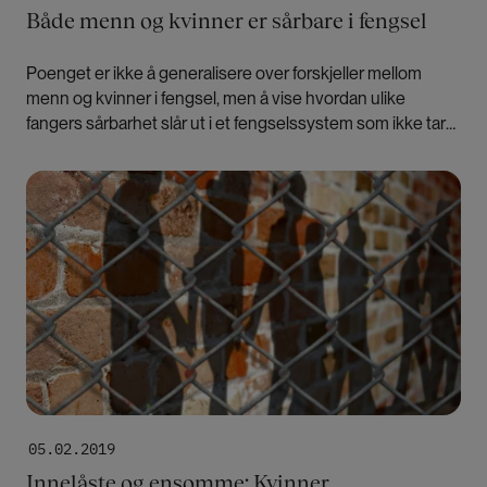
Både menn og kvinner er sårbare i fengsel
Poenget er ikke å generalisere over forskjeller mellom
menn og kvinner i fengsel, men å vise hvordan ulike
fangers sårbarhet slår ut i et fengselssystem som ikke tar
hensyn til individuelle behov, skriver Åshild Marie Vige.
Bilde
05.02.2019
Innelåste og ensomme: Kvinner