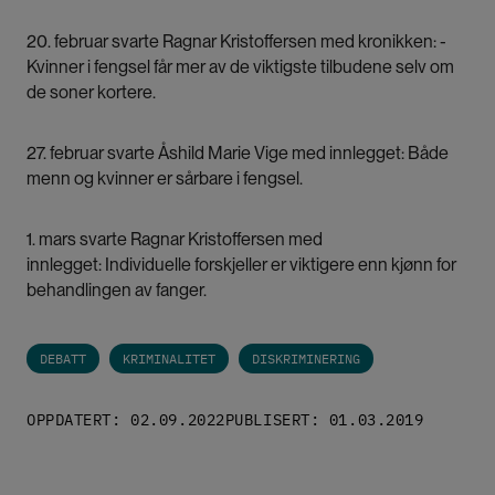
20. februar svarte Ragnar Kristoffersen med kronikken:
-
Kvinner i fengsel får mer av de viktigste tilbudene selv om
de soner kortere.
27. februar svarte Åshild Marie Vige med innlegget:
Både
menn og kvinner er sårbare i fengsel.
1. mars svarte Ragnar Kristoffersen med
innlegget:
Individuelle forskjeller er viktigere enn kjønn for
behandlingen av fanger
.
DEBATT
KRIMINALITET
DISKRIMINERING
OPPDATERT: 02.09.2022
PUBLISERT: 01.03.2019