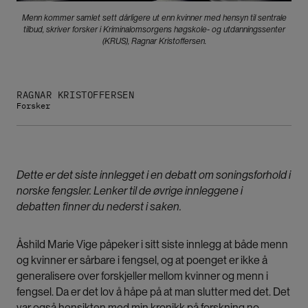
Menn kommer samlet sett dårligere ut enn kvinner med hensyn til sentrale
tilbud, skriver forsker i Kriminalomsorgens høgskole- og utdanningssenter
(KRUS), Ragnar Kristoffersen.
RAGNAR KRISTOFFERSEN
Forsker
Dette er det siste innlegget i en debatt om soningsforhold i
norske fengsler. Lenker til de øvrige innleggene i
debatten finner du nederst i saken.
Åshild Marie Vige påpeker i sitt siste innlegg at både menn
og kvinner er sårbare i fengsel
, og at poenget er ikke å
generalisere over forskjeller mellom kvinner og menn i
fengsel. Da er det lov å håpe på at man slutter med det.
Det
var også hensikten med min kronikk på forskning.no
.