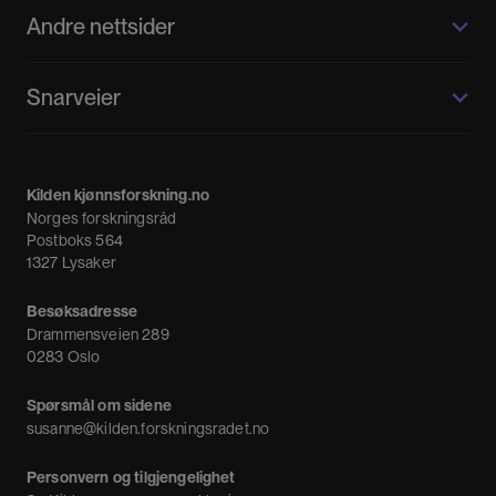
Andre nettsider
Kilden kjønnsforskning.no
Snarveier
Kvinnehistorie.no
Fagpressen
Om oss
Meninger
Kilden kjønnsforskning.no
Nyheter
Norges forskningsråd
Nyhetsbrev
Postboks 564
1327 Lysaker
Besøksadresse
Drammensveien 289
0283 Oslo
Spørsmål om sidene
susanne@kilden.forskningsradet.no
Personvern og tilgjengelighet