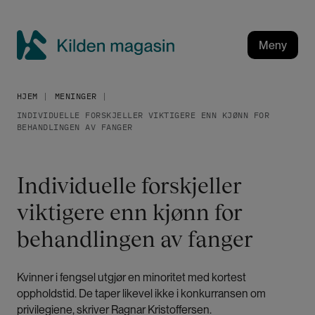
H
o
p
Meny
p
K
t
i
i
HJEM
MENINGER
l
l
INDIVIDUELLE FORSKJELLER VIKTIGERE ENN KJØNN FOR
h
d
BEHANDLINGEN AV FANGER
o
e
v
n
e
m
Individuelle forskjeller
d
a
i
viktigere enn kjønn for
g
n
a
behandlingen av fanger
n
h
s
o
i
Kvinner i fengsel utgjør en minoritet med kortest
l
n
oppholdstid. De taper likevel ikke i konkurransen om
d
privilegiene, skriver Ragnar Kristoffersen.