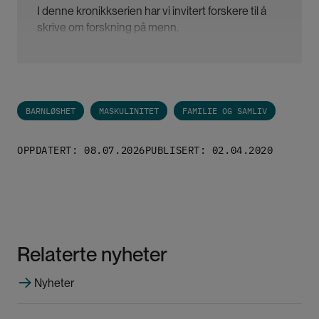
I denne kronikkserien har vi invitert forskere til å
skrive om forskning på menn.
Målet er å bidra til å skape oppmerksomhet og
spre kunnskap om et viktig, men lite beskrevet
område; nemlig forskning på mannsroller og
BARNLØSHET
MASKULINITET
FAMILIE OG SAMLIV
maskuliniteter.
OPPDATERT: 08.07.2026
PUBLISERT: 02.04.2020
Les øvrige innlegg her:
Hva med menn?
Skal vi forske på mannen eller maskuliniteten?
Relaterte nyheter
Hvorfor er stadig flere menn barnløse?
Nyheter
Mangfold og mannfolk i Sápmi