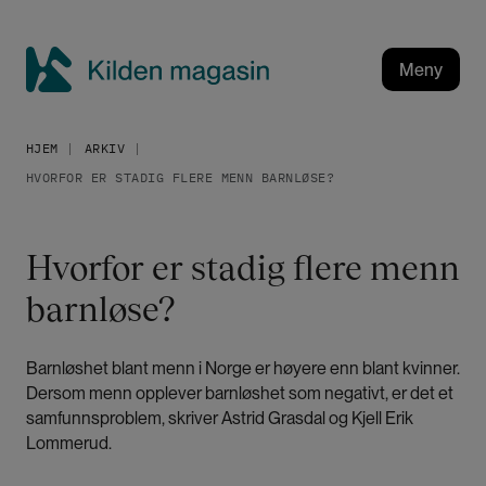
H
o
p
Meny
p
K
t
i
i
HJEM
ARKIV
l
l
HVORFOR ER STADIG FLERE MENN BARNLØSE?
h
d
o
e
v
n
Hvorfor er stadig flere menn
e
m
d
barnløse?
a
i
g
n
a
n
Barnløshet blant menn i Norge er høyere enn blant kvinner.
h
s
Dersom menn opplever barnløshet som negativt, er det et
o
i
samfunnsproblem, skriver Astrid Grasdal og Kjell Erik
l
n
Lommerud.
d