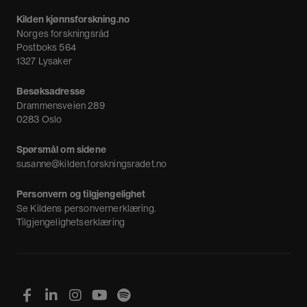
Meninger
Kilden kjønnsforskning.no
Nyheter
Norges forskningsråd
Nyhetsbrev
Postboks 564
1327 Lysaker
Besøksadresse
Drammensveien 289
0283 Oslo
Spørsmål om sidene
susanne@kilden.forskningsradet.no
Personvern og tilgjengelighet
Se
Kildens personvernerklæring
.
Tilgjengelighetserklæring