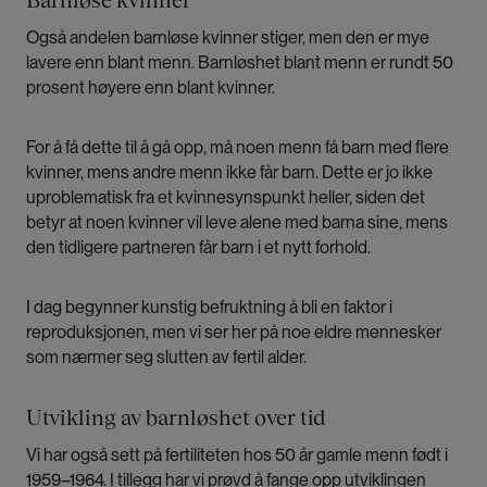
Barnløse kvinner
Også andelen barnløse kvinner stiger, men den er mye
lavere enn blant menn. Barnløshet blant menn er rundt 50
prosent høyere enn blant kvinner.
For å få dette til å gå opp, må noen menn få barn med flere
kvinner, mens andre menn ikke får barn. Dette er jo ikke
uproblematisk fra et kvinnesynspunkt heller, siden det
betyr at noen kvinner vil leve alene med barna sine, mens
den tidligere partneren får barn i et nytt forhold.
I dag begynner kunstig befruktning å bli en faktor i
reproduksjonen, men vi ser her på noe eldre mennesker
som nærmer seg slutten av fertil alder.
Utvikling av barnløshet over tid
Vi har også sett på fertiliteten hos 50 år gamle menn født i
1959–1964. I tillegg har vi prøvd å fange opp utviklingen