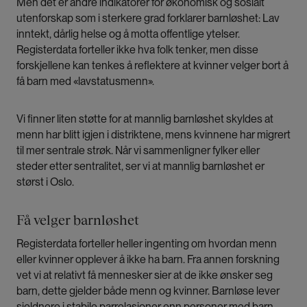
Men det er andre indikatorer for økonomisk og sosialt
utenforskap som i sterkere grad forklarer barnløshet: Lav
inntekt, dårlig helse og å motta offentlige ytelser.
Registerdata forteller ikke hva folk tenker, men disse
forskjellene kan tenkes å reflektere at kvinner velger bort å
få barn med «lavstatusmenn».
Vi finner liten støtte for at mannlig barnløshet skyldes at
menn har blitt igjen i distriktene, mens kvinnene har migrert
til mer sentrale strøk. Når vi sammenligner fylker eller
steder etter sentralitet, ser vi at mannlig barnløshet er
størst i Oslo.
Få velger barnløshet
Registerdata forteller heller ingenting om hvordan menn
eller kvinner opplever å ikke ha barn. Fra annen forskning
vet vi at relativt få mennesker sier at de ikke ønsker seg
barn, dette gjelder både menn og kvinner. Barnløse lever
sjeldnere i stabile parrelasjoner enn personer med barn.