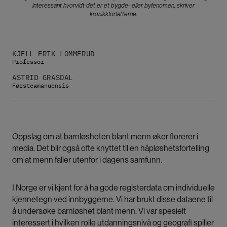
interessant hvorvidt det er et bygde- eller byfenomen, skriver
kronikkforfatterne.
KJELL ERIK LOMMERUD
Professor
ASTRID GRASDAL
Førsteamanuensis
Oppslag om at barnløsheten blant menn øker florerer i
media. Det blir også ofte knyttet til en håpløshetsfortelling
om at menn faller utenfor i dagens samfunn.
I Norge er vi kjent for å ha gode registerdata om individuelle
kjennetegn ved innbyggerne. Vi har brukt disse dataene til
å undersøke barnløshet blant menn. Vi var spesielt
interessert i hvilken rolle utdanningsnivå og geografi spiller