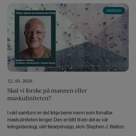
Bilde
KRONIKK
Hvem skal gi omsorg til menn som faller utenfor?
Hvilken status har arbeidermannen i dagens
Norge
Gutters problemer i skolen handler ikke bare om
kjønn
Kvar er dei mannlege lærarane?
12.03.2020
Skal vi forske på mannen eller
Vold er en menneskelig, ikke en kjønnet erfaring
maskuliniteten?
I vårt samfunn er det ikkje berre menn som forvaltar
maskuliniteten lenger. Den er blitt til ein del av vår
leiingsideologi, vårt førarprinsipp, skriv Stephen J. Walton.