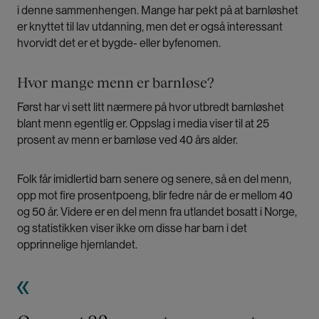
i denne sammenhengen. Mange har pekt på at barnløshet
er knyttet til lav utdanning, men det er også interessant
hvorvidt det er et bygde- eller byfenomen.
Hvor mange menn er barnløse?
Først har vi sett litt nærmere på hvor utbredt barnløshet
blant menn egentlig er. Oppslag i media viser til at 25
prosent av menn er barnløse ved 40 års alder.
Folk får imidlertid barn senere og senere, så en del menn,
opp mot fire prosentpoeng, blir fedre når de er mellom 40
og 50 år. Videre er en del menn fra utlandet bosatt i Norge,
og statistikken viser ikke om disse har barn i det
opprinnelige hjemlandet.