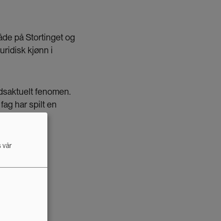
både på Stortinget og
uridisk kjønn i
idsaktuelt fenomen.
ag har spilt en
s vår