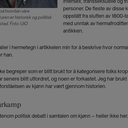
intersex, transseksuelle og 
personer. De fleste av disse 
 på hvordan våre
oppstått fra slutten av 1800-tal
uren er historisk og politisk
med unntak av hermafroditten 
gstad. Foto: UiO
antikken.
lier i hermetegn i artikkelen min for å beskrive hvor norma
r han.
e begreper som er blitt brukt for å kategorisere folks krop
 senere blitt utfordret, og noen er forkastet. Jeg har bruk
 forståelsen av kjønn har vært gjennom historien.
turkamp
nom politisk debatt i samtalen om kjønn – heller ikke her.