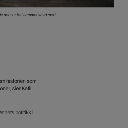
torie som er tett sammenvevd med
 om historien som
oner, sier Ketil
ønnets politikk i