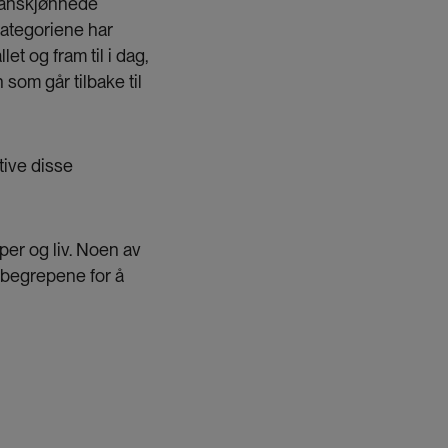
transkjønnede
kategoriene har
let og fram til i dag,
som går tilbake til
tive disse
per og liv. Noen av
t begrepene for å