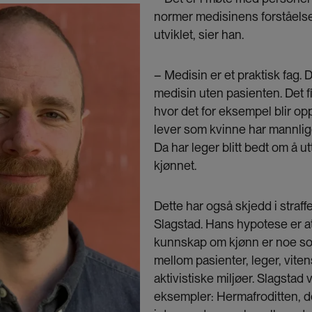
normer medisinens forståelse 
utviklet, sier han.
– Medisin er et praktisk fag. 
medisin uten pasienten. Det f
hvor det for eksempel blir o
lever som kvinne har mannlig
Da har leger blitt bedt om å u
kjønnet.
Dette har også skjedd i straffe
Slagstad. Hans hypotese er a
kunnskap om kjønn er noe som h
mellom pasienter, leger, vite
aktivistiske miljøer. Slagstad v
eksempler: Hermafroditten, 