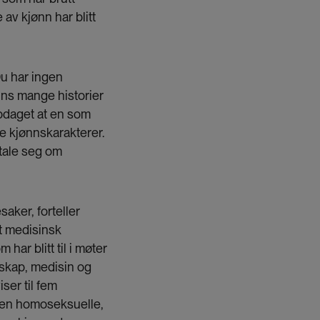
av kjønn har blitt
Du har ingen
ins mange historier
ppdaget at en som
e kjønnskarakterer.
ttale seg om
saker, forteller
t medisinsk
ar blitt til i møter
nskap, medisin og
iser til fem
den homoseksuelle,