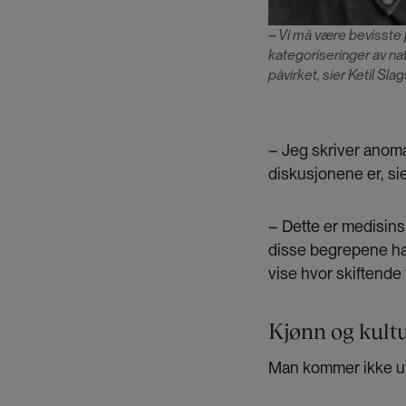
– Vi må være bevisste
kategoriseringer av nat
påvirket, sier Ketil Sla
– Jeg skriver anoma
diskusjonene er, sie
– Dette er medisinsk
disse begrepene har
vise hvor skiftende
Kjønn og kul
Man kommer ikke ute