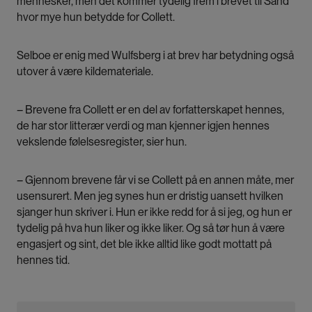
mennesker, men det kommer tydelig frem i brevet til Sand
hvor mye hun betydde for Collett.
Selboe er enig med Wulfsberg i at brev har betydning også
utover å være kildemateriale.
– Brevene fra Collett er en del av forfatterskapet hennes,
de har stor litterær verdi og man kjenner igjen hennes
vekslende følelsesregister, sier hun.
– Gjennom brevene får vi se Collett på en annen måte, mer
usensurert. Men jeg synes hun er dristig uansett hvilken
sjanger hun skriver i. Hun er ikke redd for å si jeg, og hun er
tydelig på hva hun liker og ikke liker. Og så tør hun å være
engasjert og sint, det ble ikke alltid like godt mottatt på
hennes tid.