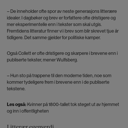
– De inneholder ofte spor av neste generasjons litterære
idealer. I dagbøker og brev er forfattere ofte dristigere og
mer eksperimentelle enn i tekster som skal utgis.
Fremtidens litteratur finner vi i brev som blir skrevet tjue år
tidligere. Det samme gjelder for politiske kamper.
Også Collett er ofte dristigere og skarpere i brevene enn i
publiserte tekster, mener Wulfsberg.
– Hun sto på trappene til den moderne tiden, noe som
kommer tydeligere frem i brevene enn i de publiserte
tekstene.
Les også:
Kvinner på 1800-tallet tok steget ut av hjemmet
og inn i offentligheten
Litterær egenverdi