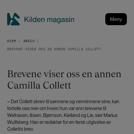
H
o
p
Meny
p
K
t
i
i
HJEM
ARKIV
l
l
BREVENE VISER OSS EN ANNEN CAMILLA COLLETT
h
d
o
e
v
n
Brevene viser oss en annen
e
m
d
Camilla Collett
a
i
g
n
a
n
– Det Collett skrev til sønnene og venninnene sine, kan
h
s
fortelle oss mer om hvem hun var enn brevene til
o
i
Welhaven, Ibsen, Bjørnson, Kielland og Lie, sier Marius
l
n
Wulfsberg. Han er redaktør for en fersk utgivelse av
d
Colletts brev.