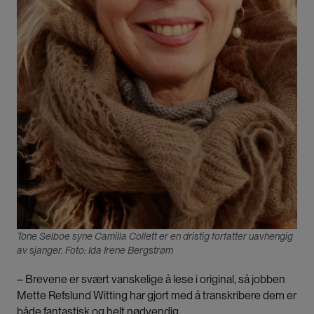
Tone Selboe syne Camilla Collett er en dristig forfatter uavhengig
av sjanger. Foto: Ida Irene Bergstrøm
– Brevene er svært vanskelige å lese i original, så jobben
Mette Refslund Witting har gjort med å transkribere dem er
både fantastisk og helt nødvendig.