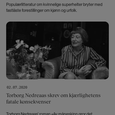
Populærlitteratur om kvinnelige superhelter bryter med
fastlåste forestillinger om kjønn og urfolk.
Bilde
02.07.2020
Torborg Nedreaas skrev om kjærlighetens
fatale konsekvenser
Torborg Nedreaas' roman «Av måneskinn gror det