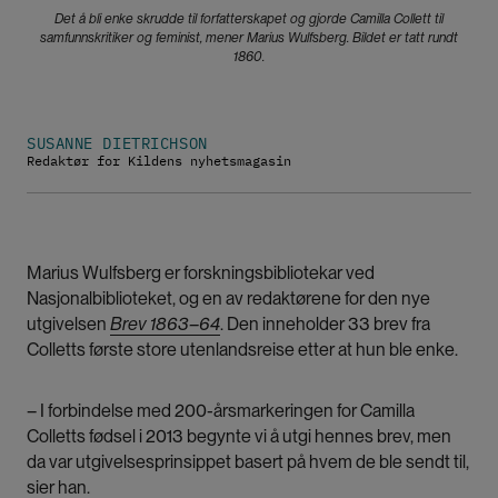
Det å bli enke skrudde til forfatterskapet og gjorde Camilla Collett til
samfunnskritiker og feminist, mener Marius Wulfsberg. Bildet er tatt rundt
1860.
SUSANNE DIETRICHSON
Redaktør for Kildens nyhetsmagasin
Marius Wulfsberg er forskningsbibliotekar ved
Nasjonalbiblioteket, og en av redaktørene for den nye
utgivelsen
Brev 1863–64
. Den inneholder 33 brev fra
Colletts første store utenlandsreise etter at hun ble enke.
– I forbindelse med 200-årsmarkeringen for Camilla
Colletts fødsel i 2013 begynte vi å utgi hennes brev, men
da var utgivelsesprinsippet basert på hvem de ble sendt til,
sier han.