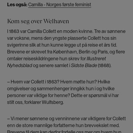
Les også:
Camilla - Norges første feminist
Kom seg over Welhaven
I 1863 var Camilla Collett en moden kvinne. Tre av sønnene
var voksne, mens den yngste plasserte Collett hos sin
svigerinne slik at hun kunne legge ut på reise et års tid.
Brevene er skrevet fra København, Berlin og Paris, og flere
omtaler reiseskildringene hun skrev for
Illustreret
Nyhedsblad
og senere samlet i
Sidste Blade
(1868).
– Hvem var Collett i 1863? Hvem møtte hun? Hvilke
omgivelser og sammenhenger inngikk hun i og hvilke
personer var viktige for henne? Dette er spørsmål vi har
stilt oss, forklarer Wulfsberg.
– Vi mener sønnene og venninnene var viktigere for Collett
enn de store mannlige forfatterne hun brevvekslet med.
Brevene til dem kan derfor fortelle oss mer om hvem hun