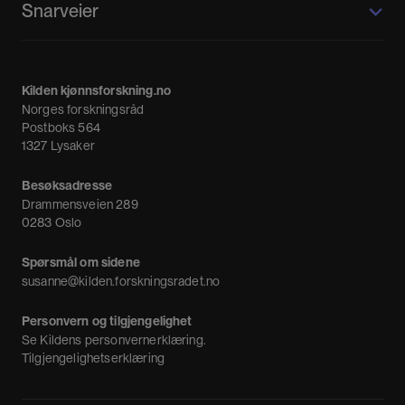
Snarveier
Kvinnehistorie.no
Fagpressen
Om oss
Meninger
Kilden kjønnsforskning.no
Nyheter
Norges forskningsråd
Nyhetsbrev
Postboks 564
1327 Lysaker
Besøksadresse
Drammensveien 289
0283 Oslo
Spørsmål om sidene
susanne@kilden.forskningsradet.no
Personvern og tilgjengelighet
Se
Kildens personvernerklæring
.
Tilgjengelighetserklæring