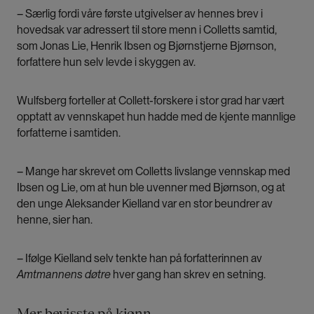
– Særlig fordi våre første utgivelser av hennes brev i
hovedsak var adressert til store menn i Colletts samtid,
som Jonas Lie, Henrik Ibsen og Bjørnstjerne Bjørnson,
forfattere hun selv levde i skyggen av.
Wulfsberg forteller at Collett-forskere i stor grad har vært
opptatt av vennskapet hun hadde med de kjente mannlige
forfatterne i samtiden.
– Mange har skrevet om Colletts livslange vennskap med
Ibsen og Lie, om at hun ble uvenner med Bjørnson, og at
den unge Aleksander Kielland var en stor beundrer av
henne, sier han.
– Ifølge Kielland selv tenkte han på forfatterinnen av
Amtmannens døtre
hver gang han skrev en setning.
Mer bevisste på kjønn