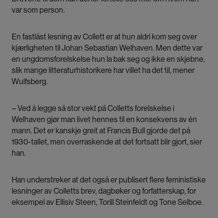
var som person.
En fastlåst lesning av Collett er at hun aldri kom seg over
kjærligheten til Johan Sebastian Welhaven. Men dette var
en ungdomsforelskelse hun la bak seg og ikke en skjebne,
slik mange litteraturhistorikere har villet ha det til, mener
Wulfsberg.
– Ved å legge så stor vekt på Colletts forelskelse i
Welhaven gjør man livet hennes til en konsekvens av én
mann. Det er kanskje greit at Francis Bull gjorde det på
1930-tallet, men overraskende at det fortsatt blir gjort, sier
han.
Han understreker at det også er publisert flere feministiske
lesninger av Colletts brev, dagbøker og forfatterskap, for
eksempel av Ellisiv Steen, Torill Steinfeldt og Tone Selboe.