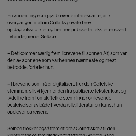
En annen ting som gjør brevene interessante, er at
overgangen mellom Colletts private brev
og dagboksnotater og hennes publiserte tekster er svært
flytende, mener Selboe.
– Det kommer særlig frem i brevene til sønnen Alf, som var
den av sønnene som var hennes nærmeste og mest
betrodde, forteller hun.
– I brevene som nå er digitalisert, trer den Colletske
stemmen, slik vi kjenner den fra publiserte tekster, klart og
tydelige frem i omskiftelige stemninger og levende
beskrivelser av både hverdagsliv, litteratur og kunst hun
opplever på reisene.
Selboe trekker også frem et brev Collett skrev til den
kjente franske feministiske forfatteren George Sand.