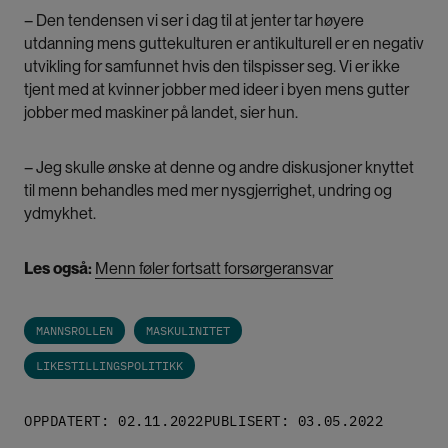
– Den tendensen vi ser i dag til at jenter tar høyere
utdanning mens guttekulturen er antikulturell er en negativ
utvikling for samfunnet hvis den tilspisser seg. Vi er ikke
tjent med at kvinner jobber med ideer i byen mens gutter
jobber med maskiner på landet, sier hun.
– Jeg skulle ønske at denne og andre diskusjoner knyttet
til menn behandles med mer nysgjerrighet, undring og
ydmykhet.
Les også:
Menn føler fortsatt forsørgeransvar
MANNSROLLEN
MASKULINITET
LIKESTILLINGSPOLITIKK
OPPDATERT: 02.11.2022
PUBLISERT: 03.05.2022