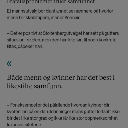
Frafallsproblemet truer samfunnet
Et mannsutvalg bør blant annet se nærmere på hvorfor
menn blir skoletapere, mener Kennair.
– Det er positivt at Stoltenbergutvalget har sett på gutters
situasjon i skolen, men den har ikke ført til noen konkrete
tiltak, påpeker han.
Både menn og kvinner har det best i
likestilte samfunn.
– For eksempel er det påfallende hvordan kvinner blir
kvotert inn på en del utdanninger mens gutter fortsatt ikke
blir det i like stor grad og ikke får like stor oppmerksomhet
fra universitetene.