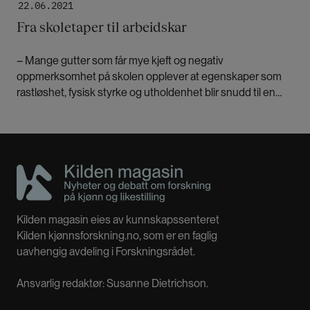
22.06.2021
Fra skoletaper til arbeidskar
– Mange gutter som får mye kjeft og negativ
oppmerksomhet på skolen opplever at egenskaper som
rastløshet, fysisk styrke og utholdenhet blir snudd til en
positiv identitet i håndverksfaget, sier Jørn Ljunggren.
Kilden magasin eies av kunnskapssenteret
Kilden kjønnsforskning.no, som er en faglig
uavhengig avdeling i Forskningsrådet.
Ansvarlig redaktør: Susanne Dietrichson.