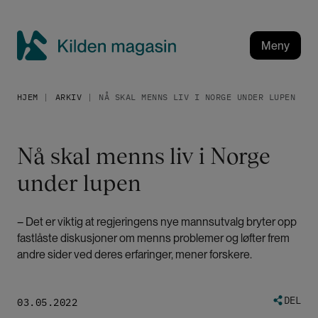
H
o
p
Meny
p
K
t
i
i
HJEM
ARKIV
NÅ SKAL MENNS LIV I NORGE UNDER LUPEN
l
l
h
d
o
e
Nå skal menns liv i Norge
v
n
e
under lupen
m
d
a
i
g
n
– Det er viktig at regjeringens nye mannsutvalg bryter opp
a
n
fastlåste diskusjoner om menns problemer og løfter frem
h
s
andre sider ved deres erfaringer, mener forskere.
o
i
l
n
DEL
d
03.05.2022