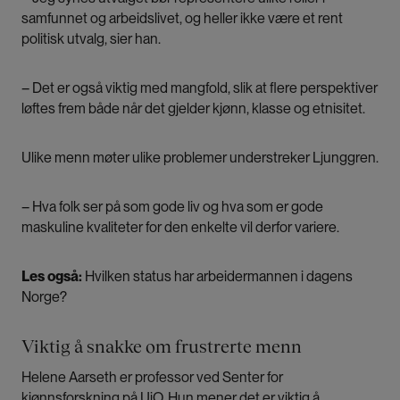
samfunnet og arbeidslivet, og heller ikke være et rent
politisk utvalg, sier han.
– Det er også viktig med mangfold, slik at flere perspektiver
løftes frem både når det gjelder kjønn, klasse og etnisitet.
Ulike menn møter ulike problemer understreker Ljunggren.
– Hva folk ser på som gode liv og hva som er gode
maskuline kvaliteter for den enkelte vil derfor variere.
Les også:
Hvilken status har arbeidermannen i dagens
Norge?
Viktig å snakke om frustrerte menn
Helene Aarseth er professor ved Senter for
kjønnsforskning på UiO. Hun mener det er viktig å