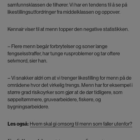
samfunnsklassen de tilhører. Vi har en tendens til å se på
likestillingsutfordringer fra middelklassen og oppover.
Kennair viser til at menn topper den negative statistikken.
– Flere menn begår forbrytelser og soner lange
fengselsstraffer, har tunge rusproblemer og tar oftere
selvmord, sier han.
– Vi snakker aldri om at vi trenger likestilling for menn på de
områdene hvor det virkelig trengs. Menn har for eksempel i
større grad risikoyrker som gjør at de dør tidligere, som
søppeltømmere, gruvearbeidere, fiskere, og
bygningsarbeidere.
Les også:
Hvem skal gi omsorg til menn som faller utenfor?