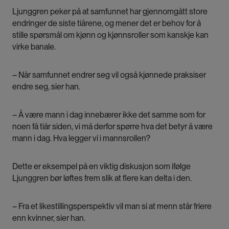
Ljunggren peker på at samfunnet har gjennomgått store
endringer de siste tiårene, og mener det er behov for å
stille spørsmål om kjønn og kjønnsroller som kanskje kan
virke banale.
– Når samfunnet endrer seg vil også kjønnede praksiser
endre seg, sier han.
– Å være mann i dag innebærer ikke det samme som for
noen få tiår siden, vi må derfor spørre hva det betyr å være
mann i dag. Hva legger vi i mannsrollen?
Dette er eksempel på en viktig diskusjon som ifølge
Ljunggren bør løftes frem slik at flere kan delta i den.
– Fra et likestillingsperspektiv vil man si at menn står friere
enn kvinner, sier han.