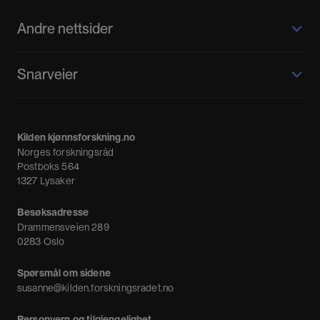
Andre nettsider
Kilden kjønnsforskning.no
Snarveier
Kvinnehistorie.no
Fagpressen
Om oss
Meninger
Kilden kjønnsforskning.no
Nyheter
Norges forskningsråd
Nyhetsbrev
Postboks 564
1327 Lysaker
Besøksadresse
Drammensveien 289
0283 Oslo
Spørsmål om sidene
susanne@kilden.forskningsradet.no
Personvern og tilgjengelighet