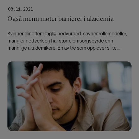
08.11.2021
Også menn møter barrierer i akademia
Kvinner blir oftere faglig nedvurdert, savner rollemodeller,
mangler nettverk og har større omsorgsbyrde enn
mannlige akademikere. Én av tre som opplever slike
problemer er menn, men dette er lite forsket på, ifølge
Lotta Snickare.
Bilde