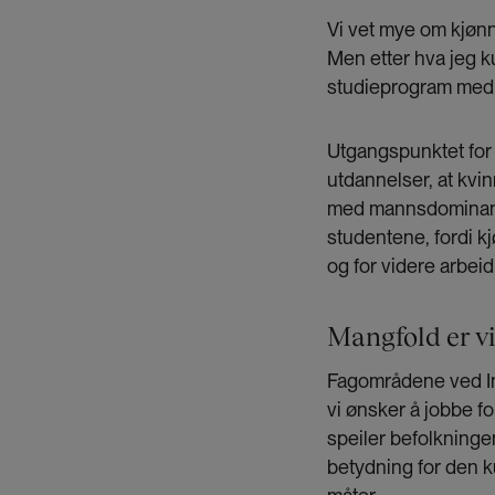
Vi vet mye om kjøn
Men etter hva jeg 
studieprogram med k
Utgangspunktet for 
utdannelser, at kvinn
med mannsdominans 
studentene, fordi k
og for videre arbeid
Mangfold er vi
Fagområdene ved Ins
vi ønsker å jobbe f
speiler befolkninge
betydning for den k