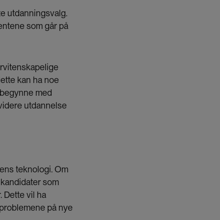
e utdanningsvalg.
dentene som går på
ørvitenskapelige
 dette kan ha noe
r begynne med
 videre utdannelse
idens teknologi. Om
v kandidater som
 Dette vil ha
r problemene på nye