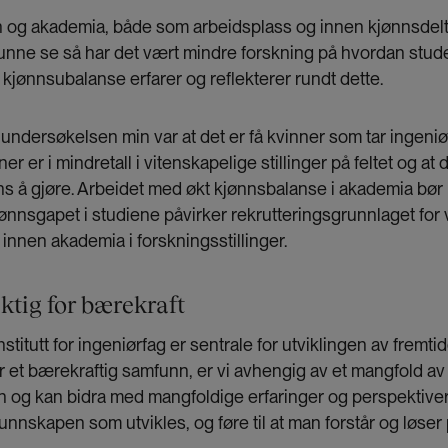
n og akademia, både som arbeidsplass og innen kjønnsdelt
kunne se så har det vært mindre forskning på hvordan stu
jønnsubalanse erfarer og reflekterer rundt dette.
undersøkelsen min var at det er få kvinner som tar ingeni
er er i mindretall i vitenskapelige stillinger på feltet og at
å gjøre. Arbeidet med økt kjønnsbalanse i akademia bø
jønnsgapet i studiene påvirker rekrutteringsgrunnlaget for
 innen akademia i forskningsstillinger.
ktig for bærekraft
titutt for ingeniørfag er sentrale for utviklingen av fremt
or et bærekraftig samfunn, er vi avhengig av et mangfold a
n og kan bidra med mangfoldige erfaringer og perspektiver.
unnskapen som utvikles, og føre til at man forstår og løse