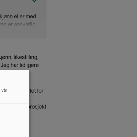
kjønn eller med
ten er ansvarlig
 du ønsker å
ønn, likestilling,
Jeg har tidligere
mia på Fakultet for
s vår
jennom
ant med et prosjekt