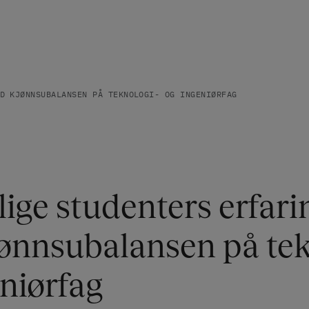
D KJØNNSUBALANSEN PÅ TEKNOLOGI- OG INGENIØRFAG
ige studenters erfari
ønnsubalansen på tek
niørfag