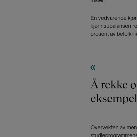
måter.
En vedvarende kjønn
kjønnsubalansen redu
prosent av befolkni
Å rekke o
eksempel
Overvekten av menn 
studieprogrammene,