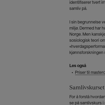
identifiserer tvert 
samliv på.
I sin begrunnelse v
miljø. Dermed har h
Norge. Men kanskje 
sosiologisk teori o
«hverdagsperformativ
kjønnsforskningen 
Les også
Priser til master
▪
Samlivskurset
For å forstå hvorda
se på samlivskurs i 