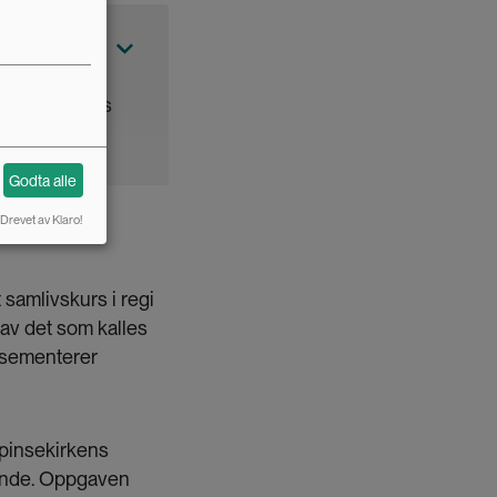
or hverdagens
Godta alle
Drevet av Klaro!
samlivskurs i regi
 av det som kalles
 sementerer
 pinsekirkens
rende. Oppgaven