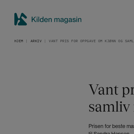
H
o
p
p
K
t
i
i
HJEM
ARKIV
VANT PRIS FOR OPPGAVE OM KJØNN OG SAML
l
l
h
d
o
e
v
n
e
m
d
a
Vant p
i
g
n
a
n
samliv 
h
s
o
i
l
n
Prisen for beste ma
d
til Sandra Hansen.