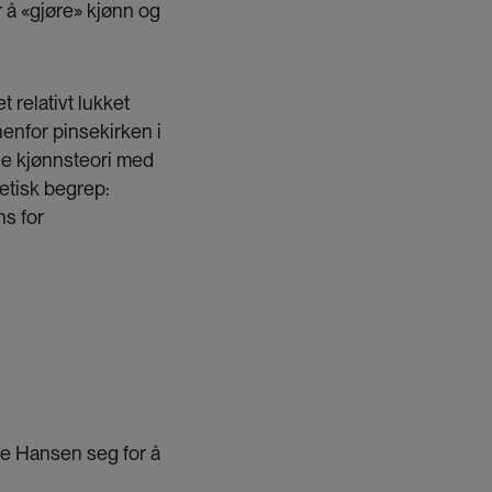
r å «gjøre» kjønn og
 relativt lukket
nenfor pinsekirken i
le kjønnsteori med
etisk begrep:
ns for
te Hansen seg for å