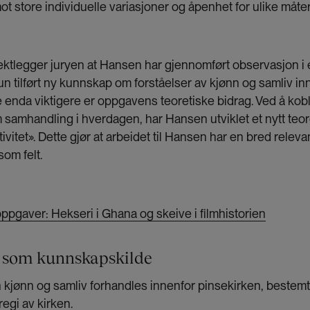
imot store individuelle variasjoner og åpenhet for ulike måte
ektlegger juryen at Hansen har gjennomført observasjon i et
un tilført ny kunnskap om forståelser av kjønn og samliv in
enda viktigere er oppgavens teoretiske bidrag. Ved å kob
m samhandling i hverdagen, har Hansen utviklet et nytt teor
itet». Dette gjør at arbeidet til Hansen har en bred releva
som felt.
oppgaver: Hekseri i Ghana og skeive i filmhistorien
 som kunnskapskilde
n kjønn og samliv forhandles innenfor pinsekirken, bestem
regi av kirken.