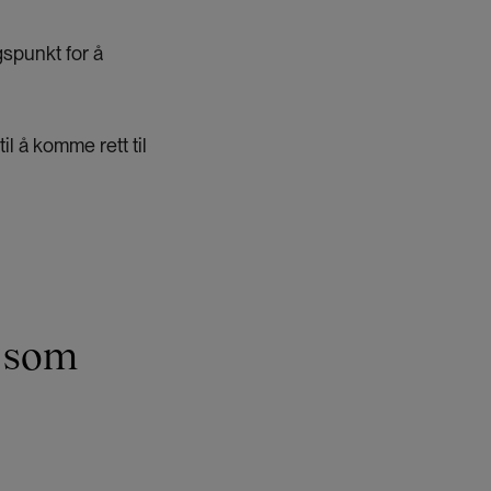
spunkt for å
l å komme rett til
g som