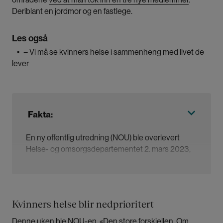
Deriblant en jordmor og en fastlege.
Les også
▪
– Vi må se kvinners helse i sammenheng med livet de
lever
Fakta:
En ny offentlig utredning (NOU) ble overlevert
Helse- og omsorgsdepartementet 2. mars 2023,
med tittelen:
Den store forskjellen. Om kvinners
helse og betydningen av kjønn for helse.
Utvalget
ble ledet av siviløkonom og professor ved
Handelshøyskolen, Christine Meyer.
Kvinners helse blir nedprioritert
Denne uken ble NOU-en, «Den store forskjellen. Om
Utvalget har sett på utfordringer blant kvinner når