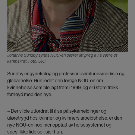
Johanne Sundby synes NOU-en bærer litt preg av å være et
kampskrift. Foto: UiO
Sundby er gynekolog og professor i samfunnsmedisin og
global helse. Hun ledet den forrige NOU-en om
kvinnehelse som ble lagt frem i 1999, og er i store trekk
fornøyd med den nye.
– Der vi ble utfordret til å se på sykemeldinger og
uføretrygd hos kvinner, og kvinners arbeidshelse, er den
nye NOU-en noe mer opptatt av helsesystemet og
spesifikke lidelser, sier hun.