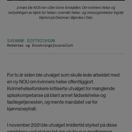
2.mars ble NOU-en «Den store forskjellen. Om kvinners helse og
betydningen av kjønn for helse» overrakt helse- og omsorgsminister Ingvild
Kjerkol på Deicman i Bjørvika i Oslo.
SUSANNE DIETRICHSON
Redaktør og forskningsjournalist
For to år siden ble utvalget som skulle lede arbeidet med
en ny NOU om kvinners helse offentliggjort.
Kvinnehelseforskere kritiserte utvalget for manglende
spisskompetanse på blant annet fødselshelse og
fastlegetjenesten, og mente mandatet var for
kjønnsnøytralt.
I november 2021 ble utvalget imidlertid styrket på disse
områdene
ved at man tok inn en tre nye medlemmer
.