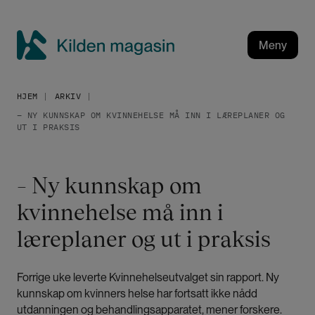
H
o
p
Meny
p
K
t
i
i
HJEM
ARKIV
l
l
– NY KUNNSKAP OM KVINNEHELSE MÅ INN I LÆREPLANER OG
h
d
UT I PRAKSIS
o
e
v
n
e
m
– Ny kunnskap om
d
a
i
kvinnehelse må inn i
g
n
a
læreplaner og ut i praksis
n
h
s
o
i
Forrige uke leverte Kvinnehelseutvalget sin rapport. Ny
l
n
kunnskap om kvinners helse har fortsatt ikke nådd
d
utdanningen og behandlingsapparatet, mener forskere.