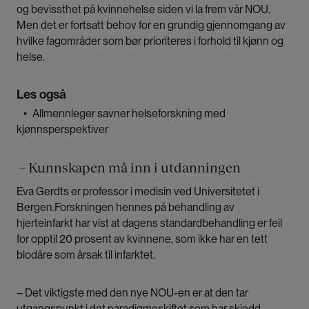
og bevissthet på kvinnehelse siden vi la frem vår NOU.
Men det er fortsatt behov for en grundig gjennomgang av
hvilke fagområder som bør prioriteres i forhold til kjønn og
helse.
Les også
▪
Allmennleger savner helseforskning med
kjønnsperspektiver
– Kunnskapen må inn i utdanningen
Eva Gerdts er professor i medisin ved Universitetet i
Bergen.
Forskningen hennes på behandling av
hjerteinfarkt har vist at dagens standardbehandling er feil
for opptil 20 prosent av kvinnene, som ikke har en tett
blodåre som årsak til infarktet.
– Det viktigste med den nye NOU-en er at den tar
utgangspunkt i det paradigmeskiftet som har skjedd