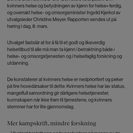
kvinners helse og betydningen av kjønn for helse» ferdig,
det gjelder risiko og forekomst av sykdom, og bruk
og overrakt helse- og omsorgsminister Ingvild Kjerkol av
av helse- og omsorgstjenester. Utvalget har også
utvalgsleder Christine Meyer. Rapporten sendes ut på
undersøkt hvordan kjønnsforskjeller og
høring i dag, 8. mars.
kjønnsperspektivet blir håndtert i arbeidet med
folkehelse, i helse- og omsorgstjenestene og i
forskning og utdanning.
Utvalget fastslår at for å få til et godt og likeverdig
helsetilbud til alle må man ta kjønn i betraktning både i
helse- og omsorgstjenesten og i helsefaglig forskning og
Utvalget anbefaler at en milliard norske kroner blir
utdanning.
øremerket kvinnehelse. I tillegg foreslår de 75
konkrete tiltak som skal gi kvinner et bedre
helsetilbud. 15 av disse er rette mot samiske
De konstaterer at kvinners helse er nedprioritert og peker
kvinner.
på fire hovedårsaker til dette: Kvinners helse har lav status,
mangelfull samordning gir dårligere helsetjenester,
kunnskapen når ikke fram til tjenestene, og kvinners
stemmer har for lite gjennomslag.
Mer kampskrift, mindre forskning