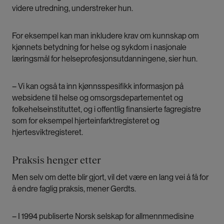
videre utredning, understreker hun.
For eksempel kan man inkludere krav om kunnskap om
kjønnets betydning for helse og sykdom i nasjonale
læringsmål for helseprofesjonsutdanningene, sier hun.
– Vi kan også ta inn kjønnsspesifikk informasjon på
websidene til helse og omsorgsdepartementet og
folkehelseinstituttet, og i offentlig finansierte fagregistre
som for eksempel hjerteinfarktregisteret og
hjertesviktregisteret.
Praksis henger etter
Men selv om dette blir gjort, vil det være en lang vei å få for
å endre faglig praksis, mener Gerdts.
– I 1994 publiserte Norsk selskap for allmennmedisine