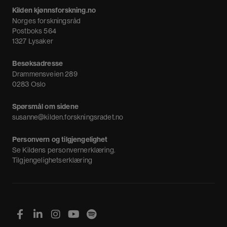
Meninger
Kilden kjønnsforskning.no
Nyheter
Norges forskningsråd
Nyhetsbrev
Postboks 564
1327 Lysaker
Besøksadresse
Drammensveien 289
0283 Oslo
Spørsmål om sidene
susanne@kilden.forskningsradet.no
Personvern og tilgjengelighet
Se
Kildens personvernerklæring
.
Tilgjengelighetserklæring