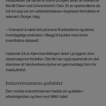
Feltarbeidet var del av et større prosjekt ledet av Marianne
Nordli Olsen ved Universitetet i Oslo. Et av spørsmålene de
tok for seg var om «arbeiderklasse»-begrepet fremdeles er
relevant i Norge i dag.
– Vi ønsket å være tett på livene til arbeiderne og deres
hverdagslige praksiser, i tillegg til å jobbe med store
kvantitative datasett.
I episode 24 av Kjønnsavdelingen deler Ljunggren sine
observasjoner fra felten. Der får han også spørsmål om det
stemmer at håndverkere dyrker en gammeldags form for
maskulinitet.
Industrimannens gullalder
Den norske industrimannen hadde sin gullalder i
etterkrigstiden og frem mot 1980-tallet.