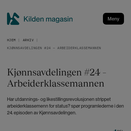
H
o
p
Meny
p
K
t
i
i
HJEM
ARKIV
l
l
KJØNNSAVDELINGEN #24 – ARBEIDERKLASSEMANNEN
h
d
o
e
v
n
Kjønnsavdelingen #24 –
e
m
d
Arbeiderklassemannen
a
i
g
n
a
n
Har utdannings- og likestillingsrevolusjonen strippet
h
s
arbeiderklassemenn for status? spør programlederne i den
o
i
24. episoden av Kjønnsavdelingen.
l
n
d