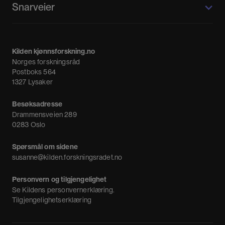
Snarveier
Kvinnehistorie.no
Fagpressen
Om oss
Meninger
Kilden kjønnsforskning.no
Nyheter
Norges forskningsråd
Nyhetsbrev
Postboks 564
1327 Lysaker
Besøksadresse
Drammensveien 289
0283 Oslo
Spørsmål om sidene
susanne@kilden.forskningsradet.no
Personvern og tilgjengelighet
Se
Kildens personvernerklæring
.
Tilgjengelighetserklæring