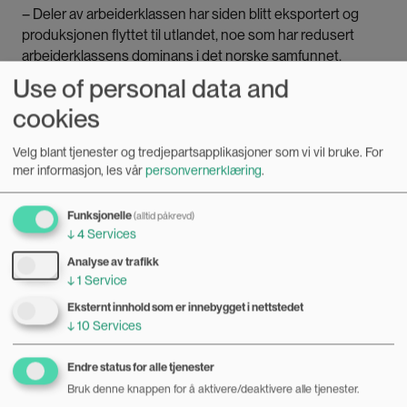
– Deler av arbeiderklassen har siden blitt eksportert og
produksjonen flyttet til utlandet, noe som har redusert
arbeiderklassens dominans i det norske samfunnet.
Use of personal data and
I takt med at norske arbeidere har mistet politisk
cookies
innflytelse, har statusen deres i samfunnet også fått seg
en trøkk, forteller Ljunggren:
Velg blant tjenester og tredjepartsapplikasjoner som vi vil bruke.
For
mer informasjon, les vår
personvernerklæring
.
– Det som har skjedd i løpet av den 40 års-perioden
Funksjonelle
(alltid påkrevd)
mellom cirka 1980 og frem til nå, er at vi har hatt en
↓
4
Services
likestillingsrevolusjon, og så har vi hatt en
utdanningsrevolusjon. Og ingen av de to har gitt disse
Analyse av trafikk
↓
1
Service
arbeiderklassemennene mer anerkjennelse, sier
Ljunggren.
Eksternt innhold som er innebygget i nettstedet
↓
10
Services
Samtidig advarer han mot å synes synd på mennene i
Endre status for alle tjenester
arbeiderklassen.
Bruk denne knappen for å aktivere/deaktivere alle tjenester.