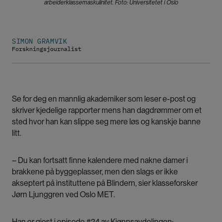
arbeiderklassemaskulinitet. Foto: Universitetet i Oslo
SIMON GRAMVIK
Forskningsjournalist
Se for deg en mannlig akademiker som leser e-post og
skriver kjedelige rapporter mens han dagdrømmer om et
sted hvor han kan slippe seg mere løs og kanskje banne
litt.
– Du kan fortsatt finne kalendere med nakne damer i
brakkene på byggeplasser, men den slags er ikke
akseptert på instituttene på Blindern, sier klasseforsker
Jørn Ljunggren ved Oslo MET.
Han er gjest i episode #24 av Kjønnsavdelingen: