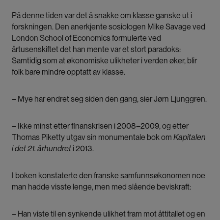
På denne tiden var det å snakke om klasse ganske ut i
forskningen. Den anerkjente sosiologen Mike Savage ved
London School of Economics formulerte ved
årtusenskiftet det han mente var et stort paradoks:
Samtidig som at økonomiske ulikheter i verden øker, blir
folk bare mindre opptatt av klasse.
– Mye har endret seg siden den gang, sier Jørn Ljunggren.
– Ikke minst etter finanskrisen i 2008–2009, og etter
Thomas Piketty utgav sin monumentale bok om
Kapitalen
i det 21. århundret
i 2013.
I boken konstaterte den franske samfunnsøkonomen noe
man hadde visste lenge, men med slående beviskraft:
– Han viste til en synkende ulikhet fram mot åttitallet og en