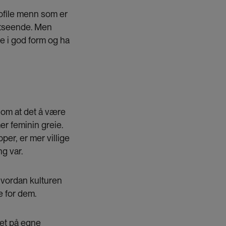
mofile menn som er
 utseende. Men
e i god form og ha
 om at det å være
er feminin greie.
er, er mer villige
g var.
hvordan kulturen
e for dem.
tet på egne