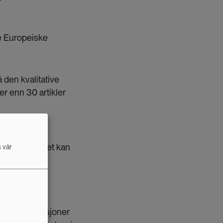
te Europeiske
å den kvalitative
er enn 30 artikler
uropa gjerne
tet i nord. Det kan
s vår
og dens funksjoner