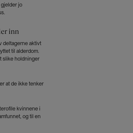
 gjelder jo
ss.
ler inn
v deltagerne aktivt
tet til alderdom.
at slike holdninger
er at de ikke tenker
erofile kvinnene i
amfunnet, og til en