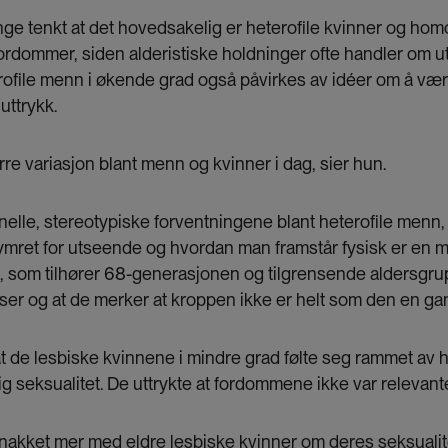
nge tenkt at det hovedsakelig er heterofile kvinner og ho
fordommer, siden alderistiske holdninger ofte handler om
erofile menn i økende grad også påvirkes av idéer om å vær
uttrykk.
ørre variasjon blant menn og kvinner i dag, sier hun.
onelle, stereotypiske forventningene blant heterofile menn,
kymret for utseende og hvordan man framstår fysisk er en m
 som tilhører 68-generasjonen og tilgrensende aldersgrupp
lser og at de merker at kroppen ikke er helt som den en gan
t de lesbiske kvinnene i mindre grad følte seg rammet av 
g seksualitet. De uttrykte at fordommene ikke var relevant
å snakket mer med eldre lesbiske kvinner om deres seksuali