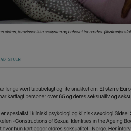
 aldres, forsvinner ikke sexlysten og behovet for nærhet. (Illustrasjonsfo
TAD STUEN
har lenge vært tabubelagt og lite snakket om. Et større Eur
har kartlagt personer over 65 og deres seksualliv og seksu
er spesialist i kliniski psykologi og klinisk sexologi Sidsel 
kelen «Constructions of Sexual Identities in the Ageing Bod
 hvor hun kartlegger eldres seksualitet i Norge. Her inter