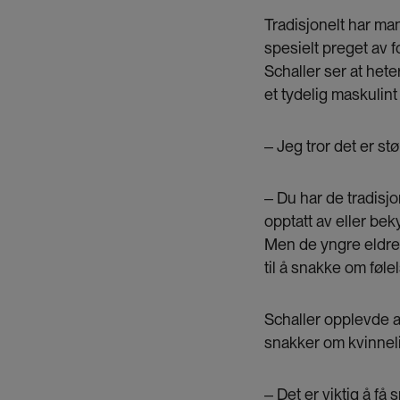
Tradisjonelt har ma
spesielt preget av 
Schaller ser at het
et tydelig maskulint 
‒ Jeg tror det er st
‒ Du har de tradisj
opptatt av eller be
Men de yngre eldre,
til å snakke om føle
Schaller opplevde a
snakker om kvinneli
‒ Det er viktig å f