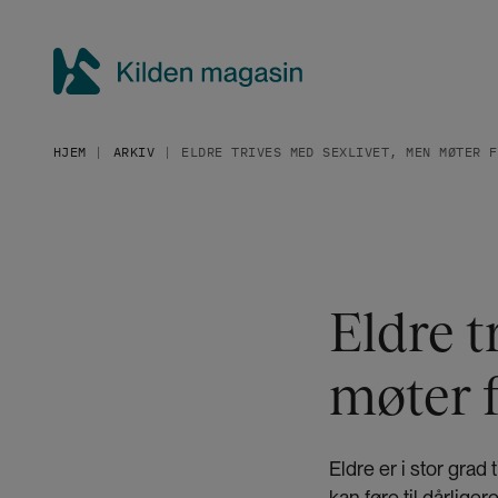
H
o
p
p
K
t
i
i
HJEM
ARKIV
ELDRE TRIVES MED SEXLIVET, MEN MØTER F
l
l
h
d
o
e
v
n
e
m
d
a
Eldre t
i
g
n
a
n
møter 
h
s
o
i
l
n
Eldre er i stor grad
d
kan føre til dårliger