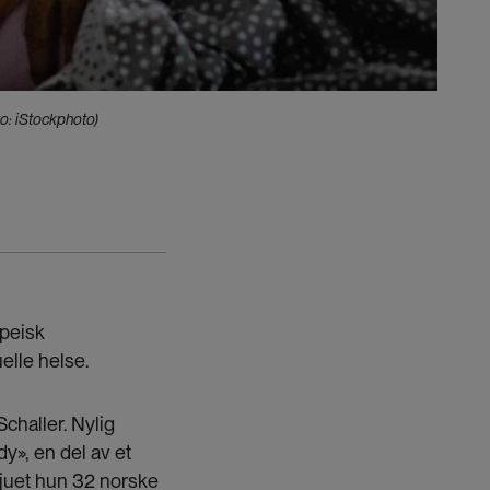
to: iStockphoto)
opeisk
elle helse.
Schaller. Nylig
y», en del av et
vjuet hun 32 norske