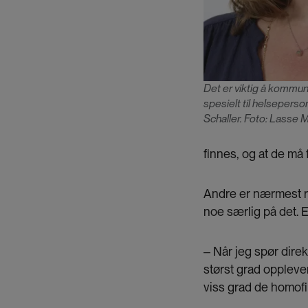
Det er viktig å kommun
spesielt til helsepers
Schaller. Foto: Lasse M
finnes, og at de må 
Andre er nærmest re
noe særlig på det. En
‒ Når jeg spør direk
størst grad opplever
viss grad de homofi