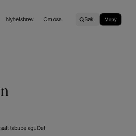
Søk
Nyhetsbrev
Om oss
Søk
Meny
N
o
r
s
k
en
satt tabubelagt. Det