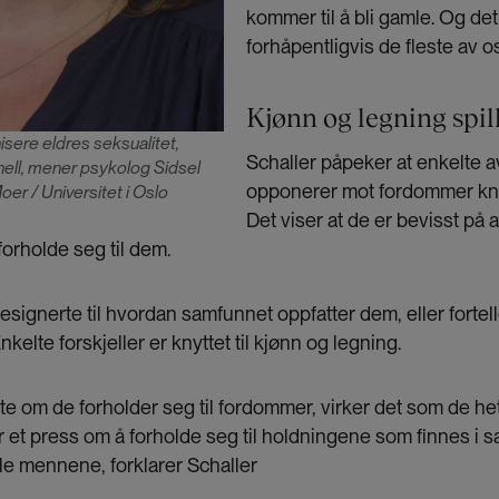
kommer til å bli gamle. Og det
forhåpentligvis de fleste av o
Kjønn og legning spil
isere eldres seksualitet,
Schaller påpeker at enkelte a
onell, mener psykolog Sidsel
opponerer mot fordommer knyt
oer / Universitet i Oslo
Det viser at de er bevisst på 
forholde seg til dem.
signerte til hvordan samfunnet oppfatter dem, eller fortell
kelte forskjeller er knyttet til kjønn og legning.
te om de forholder seg til fordommer, virker det som de het
 et press om å forholde seg til holdningene som finnes i s
le mennene, forklarer Schaller