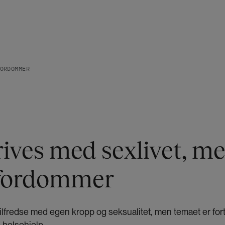
ORDOMMER
rives med sexlivet, m
fordommer
 tilfredse med egen kropp og seksualitet, men temaet er fort
e helsehjelp.