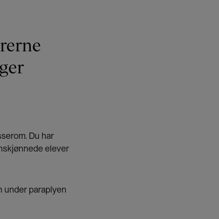
 selv både som
ærerne
ger
asserom. Du har
anskjønnede elever
nn under paraplyen