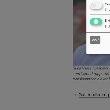
Eks
↓
1
Endr
Bruk
Avslå
Runa Næss Korshavn ve
som lærer i kroppsøvi
transkjønnede elever.
Guttespillere og 
▪