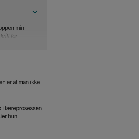
roppen min
krift for
tine Helena Bang
nuensis i
ngslærer ved
en er at man ikke
 perspektiv i
 spill med
kroppen er noe
ap i læreprosessen
rer gjennom den
ier hun.
søvingsfaget på
auvoirs teori om