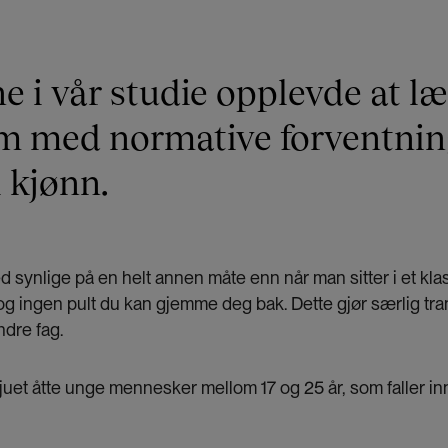
ner lærer å se sin egen kropp utenfra, og dermed ser seg
bjekt.
e i vår studie opplevde at l
m med normative forventnin
l kjønn.
 synlige på en helt annen måte enn når man sitter i et kl
og ingen pult du kan gjemme deg bak. Dette gjør særlig tr
ndre fag.
juet åtte unge mennesker mellom 17 og 25 år, som faller i