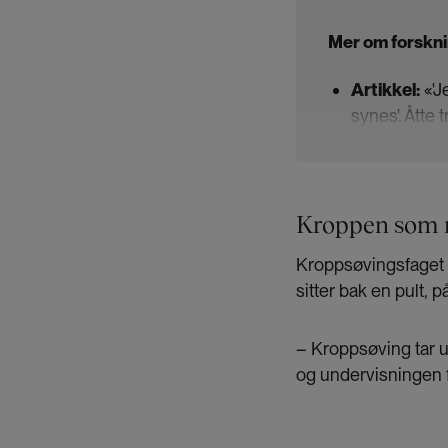
Mer om forskn
Artikkel:
«'J
synes'. Åtte
kjønnsforsk
Forfattere:
Svendsen, fø
Kroppen som 
Idrettsviten
Ørnes skole
Kroppsøvingsfaget s
Til grunn fo
sitter bak en pult, 
tillegg til 
omgivelsene.
– Kroppsøving tar u
vi
er
: Vi san
og undervisningen fo
blir derfor vi
Forskerne vi
deres premis