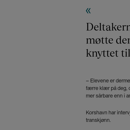
hvordan kvin
subjekt og o
Deltakern
møtte de
knyttet ti
– Elevene er dermed
færre klær på deg, 
mer sårbare enn i a
Korshavn har interv
transkjønn.