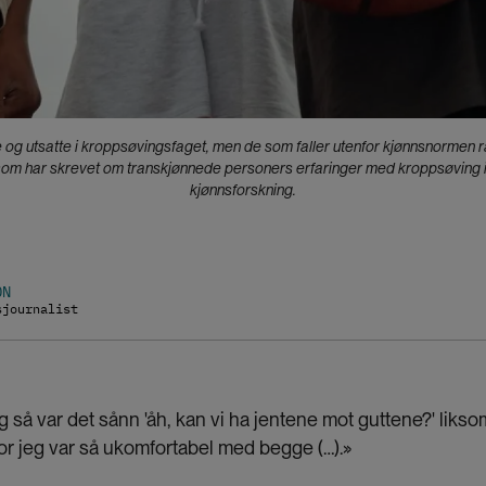
 og utsatte i kroppsøvingsfaget, men de som faller utenfor kjønnsnormen
 har skrevet om transkjønnede personers erfaringer med kroppsøving i s
kjønnsforskning.
ON
sjournalist
ag så var det sånn 'åh, kan vi ha jentene mot guttene?' liksom
for jeg var så ukomfortabel med begge (…).»