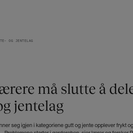
TE- OG JENTELAG
rere må slutte å dele
og jentelag
nner seg igjen i kategoriene gutt og jente opplever frykt o
 – Problemene starter i garderoben, sier lærer og forske