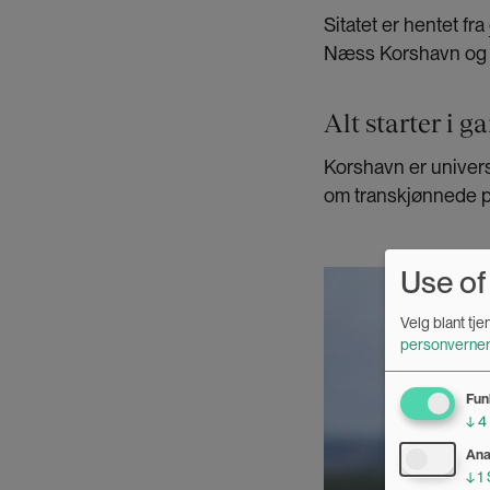
Sitatet er hentet fra
Næss Korshavn og m
Alt starter i 
Korshavn er univers
om transkjønnede p
Use of
Bilde
Velg blant tj
personverner
Fun
↓
4
Ana
↓
1