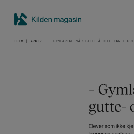
H
o
p
p
K
t
i
i
HJEM
ARKIV
– GYMLÆRERE MÅ SLUTTE Å DELE INN I GUT
l
l
h
d
o
e
v
n
e
m
d
a
– Gymlæ
i
g
n
a
n
gutte- 
h
s
o
i
l
n
Elever som ikke kje
d
kroppsøvingsfaget.