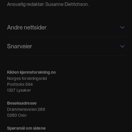
Ansvarlig redaktør: Susanne Dietrichson.
Andre nettsider
Kilden kjønnsforskning.no
Snarveier
Kvinnehistorie.no
Fagpressen
Om oss
Meninger
Kilden kjønnsforskning.no
Nyheter
Norges forskningsråd
Nyhetsbrev
Postboks 564
1327 Lysaker
Besøksadresse
Drammensveien 289
0283 Oslo
Spørsmål om sidene