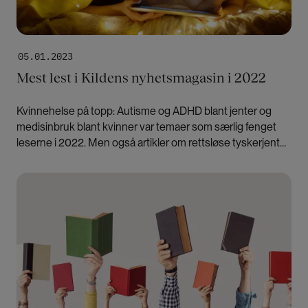
05.01.2023
Mest lest i Kildens nyhetsmagasin i 2022
Kvinnehelse på topp: Autisme og ADHD blant jenter og
medisinbruk blant kvinner var temaer som særlig fenget
leserne i 2022. Men også artikler om rettsløse tyskerjenter,
iranske kvinners frihetskamp og partnerdrap ble mye lest i
året som gikk.
Bilde