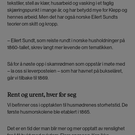
tekstiler, stell av klær, husarbeid og vasking i et faglig
skjæringspunkt i mange år, og har betydd mye for Klepp og
hennes arbeid. Men det har også norske Eilert Sundts
teorier om skitt og kropp.
– Eilert Sundt, som reiste rundt i norske husholdninger på
1860-tallet, skrev langt mer levende om tematikken.
Så for å nøste opp i skamrødmen som oppstår i møte med
– la oss si leverposteien – som har havnet på bukselåret,
går vi tilbake til 1869.
Rent og urent, hver for seg
Vi befinner oss i opptakten til husmødrenes storhetstid. De
første husmorskolene ble etablert i 1865.
Det er en tid der man blir mer og mer opptatt av renslighet