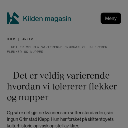
H
o
p
Meny
p
K
t
i
i
HJEM
ARKIV
l
l
– DET ER VELDIG VARIERENDE HVORDAN VI TOLERERER
h
d
FLEKKER OG NUPPER
o
e
v
n
e
m
– Det er veldig varierende
d
a
i
hvordan vi tolererer flekker
g
n
a
og nupper
n
h
s
o
i
Og så er det gjerne kvinner som setter standarden, sier
l
n
Ingun Grimstad Klepp. Hun har forsket på skittentøyets
d
kulturhistorie og vask og stell av klær.