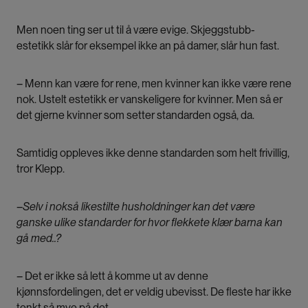
Men noen ting ser ut til å være evige. Skjeggstubb-
estetikk slår for eksempel ikke an på damer, slår hun fast.
– Menn kan være for rene, men kvinner kan ikke være rene
nok. Ustelt estetikk er vanskeligere for kvinner. Men så er
det gjerne kvinner som setter standarden også, da.
Samtidig oppleves ikke denne standarden som helt frivillig,
tror Klepp.
–
Selv i nokså likestilte husholdninger kan det være
ganske ulike standarder for hvor flekkete klær barna kan
gå med..?
– Det er ikke så lett å komme ut av denne
kjønnsfordelingen, det er veldig ubevisst. De fleste har ikke
tenkt så mye på det.