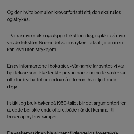
Og den hvite bomullen krever fortsatt sitt; den skal rulles
og strykes.
– Vi har mye myke og slappe tekstiler i dag, og ikke så mye
vevde tekstiler. Noe er det som strykes fortsatt, men man
kan leve uten strykejern.
En av informantene i boka sier: «Vår gamle far syntes vi var
hjerteløse som ikke tenkte på vår mor som måtte vaske så
ofte fordi vi byttet undertøy så ofte som hver fjortende
dag».
I skikk og bruk-bøker på 1950-tallet blir det argumentert for
at dette bør skje enda oftere, både når det kommer til
truser og nylonstrømper.
Da vaskemaskinen ble allment tilgjengelig utover 1970-