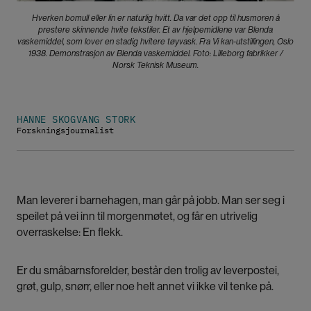
Hverken bomull eller lin er naturlig hvitt. Da var det opp til husmoren å
prestere skinnende hvite tekstiler. Et av hjelpemidlene var Blenda
vaskemiddel, som lover en stadig hvitere tøyvask. Fra Vi kan-utstillingen, Oslo
1938. Demonstrasjon av Blenda vaskemiddel. Foto: Lilleborg fabrikker /
Norsk Teknisk Museum.
HANNE SKOGVANG STORK
Forskningsjournalist
Man leverer i barnehagen, man går på jobb. Man ser seg i
speilet på vei inn til morgenmøtet, og får en utrivelig
overraskelse: En flekk.
Er du småbarnsforelder, består den trolig av leverpostei,
grøt, gulp, snørr, eller noe helt annet vi ikke vil tenke på.