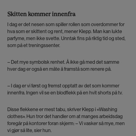
Skitten kommer innenfra
I dag er det nesen som spiller rollen som overdommer for
hva som er skittent og rent, mener Klepp. Man kan lukte
parfyme, men ikke svette. Unntak fins på riktig tid og sted,
som på et treningssenter.
– Det mye symbolsk renhet. Å ikke gå med det samme
hver dag er også en måte å framstå som renere på.
– I dag er vi først og fremst opptatt av det som kommer
innenfra. Ingen vil se en blodflekk på en hvit shorts på tv.
Disse flekkene er mest tabu, skriver Klepp i «Washing
clothes». Hun tror det handler om at manges arbeidsdag
foregår på kontorer foran skjerm: – Vi vasker så mye, men
vi gjør så lite, sier hun.