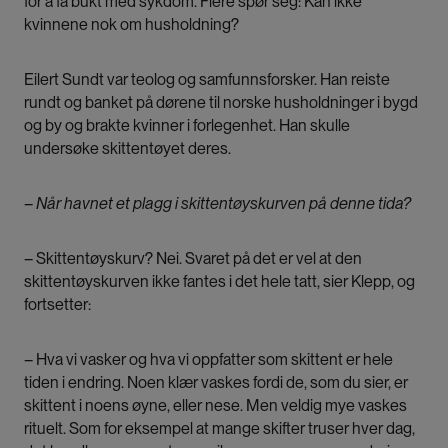
for å få bukt med sykdom. Flere spør seg: Kan ikke
kvinnene nok om husholdning?
Eilert Sundt var teolog og samfunnsforsker. Han reiste
rundt og banket på dørene til norske husholdninger i bygd
og by og brakte kvinner i forlegenhet. Han skulle
undersøke skittentøyet deres.
– Når havnet et plagg i skittentøyskurven på denne tida?
– Skittentøyskurv? Nei. Svaret på det er vel at den
skittentøyskurven ikke fantes i det hele tatt, sier Klepp, og
fortsetter:
– Hva vi vasker og hva vi oppfatter som skittent er hele
tiden i endring. Noen klær vaskes fordi de, som du sier, er
skittent i noens øyne, eller nese. Men veldig mye vaskes
rituelt. Som for eksempel at mange skifter truser hver dag,