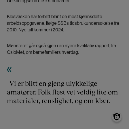
De kan også ha ulike standarder.
Klesvasken har forblitt blant de mest kjønnsdelte
arbeidsoppgavene, ifølge SSBs tidsbrukundersøkelse fra
2010. Nye tall kommer i 2024.
Mønsteret går også igjen i en nyere kvalitativ rapport, fra
OsloMet, om barnefamiliers hverdag.
–Vi er blitt en gjeng ulykkelige
amatører. Folk flest vet veldig lite om
materialer, renslighet, og om klær.