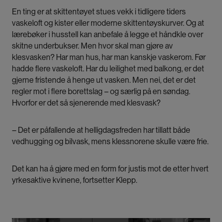
En ting er at skittentøyet stues vekk i tidligere tiders
vaskeloft og kister eller moderne skittentøyskurver. Og at
lærebøker i husstell kan anbefale å legge et håndkle over
skitne underbukser. Men hvor skal man gjøre av
klesvasken? Har man hus, har man kanskje vaskerom. Før
hadde flere vaskeloft. Har du leilighet med balkong, er det
gjerne fristende å henge ut vasken. Men nei, det er det
regler mot i flere borettslag – og særlig på en søndag.
Hvorfor er det så sjenerende med klesvask?
– Det er påfallende at helligdagsfreden har tillatt både
vedhugging og bilvask, mens klessnorene skulle være frie.
Det kan ha å gjøre med en form for justis mot de etter hvert
yrkesaktive kvinene, fortsetter Klepp.