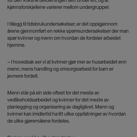
for den voksne befolkningen sett under ett, og at
kjønnsforskjellene varierer mellom undergrupper.
I tillegg til tidsbrukundersøkelser, er det oppigjennom
årene gjennomført en rekke spørreundersøkelser der man
spør kvinner og menn om hvordan de fordeler arbeidet
hjemme.
– I hovedsak ser vi at kvinner gjør mer av husarbeidet enn
menn, mens handling og omsorgsarbeid for barn er
jevnere fordelt.
Menn står på sin side oftest for det meste av
vedlikeholdsarbeidet og kvinner for det meste av
planlegging og organisering av dagliglivet. Menn og
kvinner kan imidlertid ha litt ulike oppfatninger av hvordan
de ulike gjøremålene fordeles.