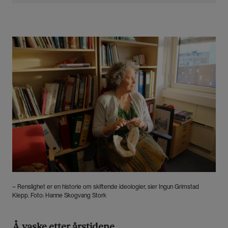
kapitlet «Washing Clothes» sammen med Kirsti
Laitala. I 2006 skrev Klepp «Skittentøyets
kulturhistorie». Hun er opptatt av klesvask, forbruk
og miljø, og derfor også av Sundts arbeider, som
Bilde
dokumenterte hvordan mye av dette arbeidet
foregikk.
– Renslighet er en historie om skiftende ideologier, sier Ingun Grimstad
Klepp. Foto: Hanne Skogvang Stork
Å vaske etter årstidene