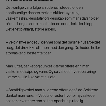
Det vanlige var å følge årstidene. I stedet for den
kontinuerlige dansen mellom skittentøyskurv,
vaskemaskin, klesstativ og klesskap som man i dag holder
på med, organiserte man heller en onne, forteller Klepp.
Det er et planlagt, større arbeid.
– Veldig mye av det vi kjenner som det daglige husarbeidet
i dag, det drev ikke allmuen med den gang. De hadde heller
storvasker til bestemte tider.
Man luftet, banket og dunket klærne oftere enn man
vasket med såpe og vann. Og så var det mye reparering;
klærne skulle ikke være hullete.
– Samtidig vasket man skjortene oftere også da. Sokkene
dunket man rene. – Vet du forrestenhvorfor nyvaskede
sokker er varmere enn skitne, spør hun plutselig.