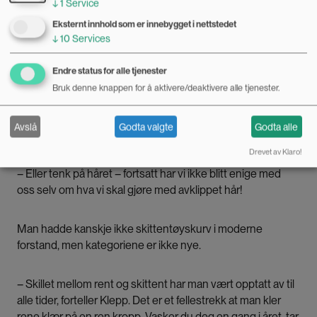
↓
1
Service
verdens undergang. Derfor var det viktig å brenne avklipte
Eksternt innhold som er innebygget i nettstedet
negler, for eksempel.
↓
10
Services
– Sundt snakker mye om det kroppslige. Han er opptatt av
Endre status for alle tjenester
det som ikke er levende og ikke dødt. Poenget er at det
Bruk denne knappen for å aktivere/deaktivere alle tjenester.
som kommer fra kroppen, og ikke er på kroppen, er urent.
Folk tar ikke en skvett morsmelk i kaffen, selv om den
Avslå
Godta valgte
Godta alle
sikkert egentlig er søt og god.
Drevet av Klaro!
– Eller tenk på håret – fortsatt har vi ikke blitt enige med
oss selv om hva vi skal gjøre med avklippet hår!
Man hadde kanskje ikke skittentøyskurv i moderne
forstand, men kategoriene er ikke nye.
– Skillet mellom rent og skittent har man vært opptatt av til
alle tider, forteller Klepp. Det er et fellestrekk at man kler
rene klær på en ren kropp. Vasker du deg en gang i året, tar