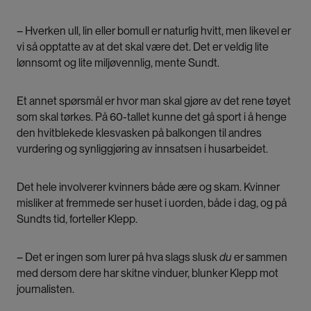
– Hverken ull, lin eller bomull er naturlig hvitt, men likevel er
vi så opptatte av at det skal være det. Det er veldig lite
lønnsomt og lite miljøvennlig, mente Sundt.
Et annet spørsmål er hvor man skal gjøre av det rene tøyet
som skal tørkes. På 60-tallet kunne det gå sport i å henge
den hvitblekede klesvasken på balkongen til andres
vurdering og synliggjøring av innsatsen i husarbeidet.
Det hele involverer kvinners både ære og skam. Kvinner
misliker at fremmede ser huset i uorden, både i dag, og på
Sundts tid, forteller Klepp.
– Det er ingen som lurer på hva slags slusk
du
er sammen
med dersom dere har skitne vinduer, blunker Klepp mot
journalisten.