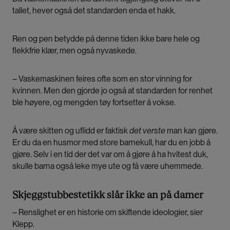
tallet, hever også det standarden enda et hakk.
Ren og pen betydde på denne tiden ikke bare hele og
flekkfrie klær, men også nyvaskede.
– Vaskemaskinen feires ofte som en stor vinning for
kvinnen. Men den gjorde jo også at standarden for renhet
ble høyere, og mengden tøy fortsetter å vokse.
Å være skitten og uflidd er faktisk
det verste
man kan gjøre.
Er du da en husmor med store barnekull, har du en jobb å
gjøre. Selv i en tid der det var om å gjøre å ha hvitest duk,
skulle barna også leke mye ute og få være uhemmede.
Skjeggstubbestetikk slår ikke an på damer
– Renslighet er en historie om skiftende ideologier, sier
Klepp.