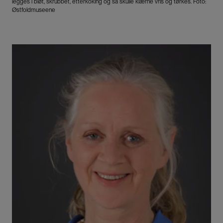
legges i bløt, skrubbet, etterkoking og så skulle klærne vris og tørkes. Foto:
Østfoldmuseene
Bilde