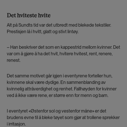
Det hviteste hvite
Alt på Sundts tid var det utbredt med blekede tekstiler.
Prestisjen lå i hvitt, glatt og stivt lintøy.
– Han beskriver det som en kappestrid mellom kvinner. Det
var om å gjøre å ha det hvit, hvitere hvitest, rent, renere,
renest.
Det samme motivet går igjen i eventyrene forteller hun,
kvinnene skal være dydige. En sammenblanding av
kvinnelig attråverdighet og renhet. Fallhøyden for kvinner
ved å ikke være rene, er større enn for menn og barn.
I eventyret «Østenfor sol og vestenfor måne» er det
brudens evne til å bleke tøyet som gjør at trollene sprekker
i irritasjon.