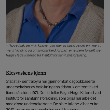
– I hovedsak ser vi at kvinner gjør mer av husarbeidet enn menn,
mens handling og omsorgsarbeid for barn er jevnere fordelt, sier
Ragni Hege Kitterød fra Institutt for samfunnsforskning.
Klesvaskens kjønn
Statistisk sentralbyrå har gjennomført dagbokbaserte
undersøkelser av befolkningens tidsbruk omtrent hvert
tiende år siden 1971. Det forteller Ragni Hege Kitterød ved
Institutt for samfunnsforskning, som også har arbeidet
med disse undersøkelsene. De siste tallene vi har, er fra
2010, og en ny undersøkelse er på trappene.