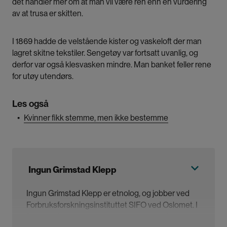
det handler mer om at man vil være ren enn en vurdering
av at trusa er skitten.
I 1869 hadde de velstående kister og vaskeloft der man
lagret skitne tekstiler. Sengetøy var fortsatt uvanlig, og
derfor var også klesvasken mindre. Man banket feller rene
for utøy utendørs.
Les også
▪
Kvinner fikk stemme, men ikke bestemme
Ingun Grimstad Klepp
Ingun Grimstad Klepp er etnolog, og jobber ved
Forbruksforskningsinstituttet SIFO ved Oslomet. I
fjor bidro hun i en antologi om motehistorie med