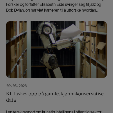
Forsker og forfatter Elisabeth Eide svinger seg til jazz og
Bob Dylan, og har viet karrieren til å utforske hvordan
kvinner og marginaliserte grupper blir representert i media.
Bilde
09.05.2023
KI flaskes opp på gamle, kjønnskonservative
data
I en fersk rapport om kunstig intelligens i offentlig sektor