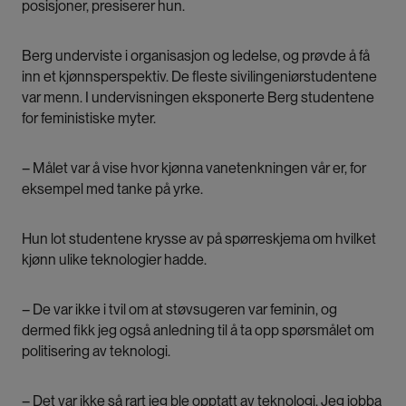
posisjoner, presiserer hun.
Berg underviste i organisasjon og ledelse, og prøvde å få
inn et kjønnsperspektiv. De fleste sivilingeniørstudentene
var menn. I undervisningen eksponerte Berg studentene
for feministiske myter.
– Målet var å vise hvor kjønna vanetenkningen vår er, for
eksempel med tanke på yrke.
Hun lot studentene krysse av på spørreskjema om hvilket
kjønn ulike teknologier hadde.
– De var ikke i tvil om at støvsugeren var feminin, og
dermed fikk jeg også anledning til å ta opp spørsmålet om
politisering av teknologi.
– Det var ikke så rart jeg ble opptatt av teknologi. Jeg jobba