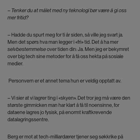
– Tenker du at målet med ny teknologi bør være å gi oss
mer fritid?
–
Hadde du spurt meg for ti år siden, så ville jeg svart ja.
Men det spørs hva man legger i «fri» tid. Det å ha mer
selvbestemmelse
over tiden din: Ja. Men jeg er bekymret
over big tech sine metoder for å få oss hekta på sosiale
medier.
Personvern er et annet tema hun er veldig opptatt av.
– Vi sier at vi lagrer ting i «skyen». Det tror jeg må være den
største gimmicken man har klart å få til noensinne, for
dataene lagres jo fysisk, på enormt kraftkrevende
datalagringssentre.
Berg er mot at tech-milliardærer tjener seg søkkrike på