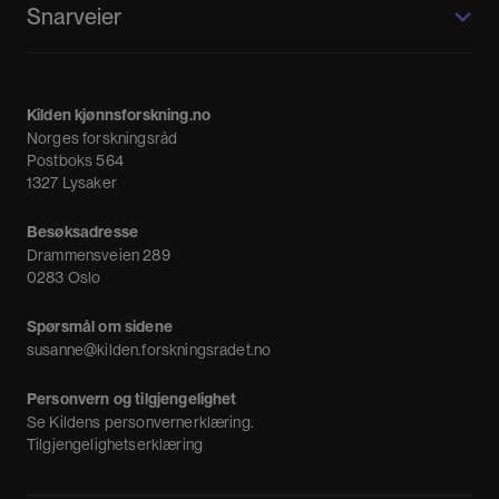
Snarveier
Kvinnehistorie.no
Fagpressen
Om oss
Meninger
Kilden kjønnsforskning.no
Nyheter
Norges forskningsråd
Nyhetsbrev
Postboks 564
1327 Lysaker
Besøksadresse
Drammensveien 289
0283 Oslo
Spørsmål om sidene
susanne@kilden.forskningsradet.no
Personvern og tilgjengelighet
Se
Kildens personvernerklæring
.
Tilgjengelighetserklæring