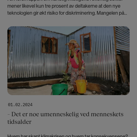
mener likevel kun tre prosent av deltakerne at den nye
teknologien gir økt risiko for diskriminering. Mangelen på
bevissthet er alarmerende, mener en av forfatterne.
Bilde
01.02.2024
– Det er noe umenneskelig ved menneskets
tidsalder
Hvem har skapt klimakrisen og hvem tar konsekvensene?