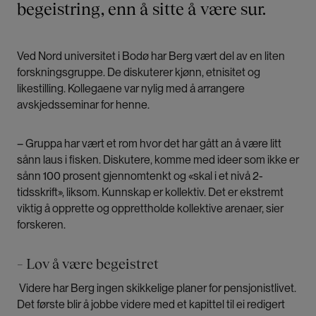
begeistring, enn å sitte å være sur.
Ved Nord universitet i Bodø har Berg vært del av en liten
forskningsgruppe. De diskuterer kjønn, etnisitet og
likestilling. Kollegaene var nylig med å arrangere
avskjedsseminar for henne.
– Gruppa har vært et rom hvor det har gått an å være litt
sånn laus i fisken. Diskutere, komme med ideer som ikke er
sånn 100 prosent gjennomtenkt og «skal i et nivå 2-
tidsskrift», liksom. Kunnskap er kollektiv. Det er ekstremt
viktig å opprette og opprettholde kollektive arenaer, sier
forskeren.
– Lov å være begeistret
Videre har Berg ingen skikkelige planer for pensjonistlivet.
Det første blir å jobbe videre med et kapittel til ei redigert