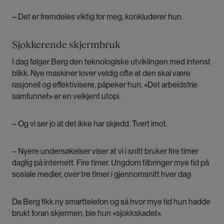
– Det er fremdeles viktig for meg, konkluderer hun.
Sjokkerende skjermbruk
I dag følger Berg den teknologiske utviklingen med intenst
blikk. Nye maskiner lover veldig ofte at den skal være
rasjonell og effektivisere, påpeker hun. «Det arbeidsfrie
samfunnet» er en velkjent utopi.
– Og vi ser jo at det ikke har skjedd. Tvert imot.
– Nyere undersøkelser viser at vi i snitt bruker fire timer
daglig på internett. Fire timer. Ungdom tilbringer mye tid på
sosiale medier, over tre timer i gjennomsnitt hver dag
Da Berg fikk ny smarttelefon og så hvor mye tid hun hadde
brukt foran skjermen, ble hun «sjokkskadet».