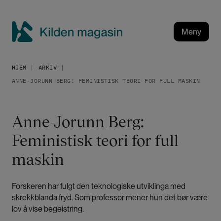
H
o
p
Meny
p
K
t
i
i
HJEM
ARKIV
l
l
ANNE-JORUNN BERG: FEMINISTISK TEORI FOR FULL MASKIN
h
d
o
e
v
n
Anne-Jorunn Berg:
e
m
d
Feministisk teori for full
a
i
g
n
maskin
a
n
h
s
Forskeren har fulgt den teknologiske utviklinga med
o
i
skrekkblanda fryd. Som professor mener hun det bør være
l
n
lov å vise begeistring.
d