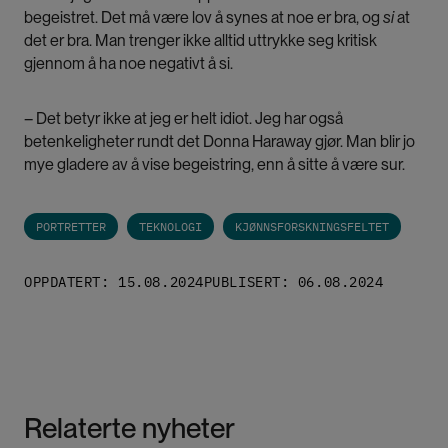
begeistret. Det må være lov å synes at noe er bra, og
si
at
det er bra. Man trenger ikke alltid uttrykke seg kritisk
gjennom å ha noe negativt å si.
– Det betyr ikke at jeg er helt idiot. Jeg har også
betenkeligheter rundt det Donna Haraway gjør. Man blir jo
mye gladere av å vise begeistring, enn å sitte å være sur.
PORTRETTER
TEKNOLOGI
KJØNNSFORSKNINGSFELTET
OPPDATERT: 15.08.2024
PUBLISERT: 06.08.2024
Relaterte nyheter