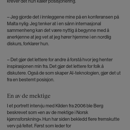
krever det hun kaller posisjonering.
– Jeg gjorde det i innleggene mine på en konferansen på
Malta nylig: Jeg tenker at i en sånn internasjonal
sammenheng kan det være nyttig å begynne med å
anerkjenne at jeg vet at jeg hører hjemme i en nordlig
diskurs, forklarer hun.
– Det gjør det lettere for andre å forstå hvor jeg henter
inspirasjonen min fra. Det gjør det lettere for folk å
diskutere. Også de som skaper AI-teknologien, gjør det ut
fra en bestemt posisjon.
En av de mektige
I et portrett intervju med Kilden fra 2006 ble Berg
beskrevet som «en av de mektige i Norsk
kjønnsforskning».
Hun har siden bekledd flere fremskutte
verv på feltet. Først som leder for