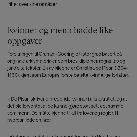
frihet over sine områder.
Kvinner og menn hadde like
oppgaver
Forskningen til Graham-Goering er i stor grad basert på
originale arkivmaterialer, som brev, diplomer, regnskap og
juridiske tekster. En av kildene er Christina de Pisan (1364-
1430), kjent som Europas første betalte kvinnelige forfatter.
– De Pisan skriver om ledende kvinner i aristokratiet, og at
det ble forventet at de kunne gjøre stort sett det samme
som menn. De måtte kjenne til alt fra lover og regler, til
hvordan lede en hær.
I Bretagne var det for eksempel Jeanne de Penthievre