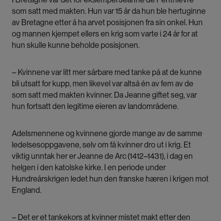
som satt med makten. Hun var 15 år da hun ble hertuginne
av Bretagne etter å ha arvet posisjonen fra sin onkel. Hun
og mannen kjempet ellers en krig som varte i 24 år for at
hun skulle kunne beholde posisjonen.
– Kvinnene var litt mer sårbare med tanke på at de kunne
bli utsatt for kupp, men likevel var altså én av fem av de
som satt med makten kvinner. Da Jeanne giftet seg, var
hun fortsatt den legitime eieren av landområdene.
Adelsmennene og kvinnene gjorde mange av de samme
ledelsesoppgavene, selv om få kvinner dro ut i krig. Et
viktig unntak her er Jeanne de Arc (1412–1431), i dag en
helgen i den katolske kirke. I en periode under
Hundreårskrigen ledet hun den franske hæren i krigen mot
England.
– Det er et tankekors at kvinner mistet makt etter den