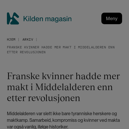
H
o
p
Meny
p
K
t
i
i
HJEM
ARKIV
l
l
FRANSKE KVINNER HADDE MER MAKT I MIDDELALDEREN ENN
h
d
ETTER REVOLUSJONEN
o
e
v
n
e
m
Franske kvinner hadde mer
d
a
i
makt i Middelalderen enn
g
n
a
etter revolusjonen
n
h
s
o
i
Middelalderen var slett ikke bare tyranniske herskere og
l
n
maktkamp. Samarbeid, kompromiss og kvinner ved makta
d
var også vanlig, ifølge historiker.