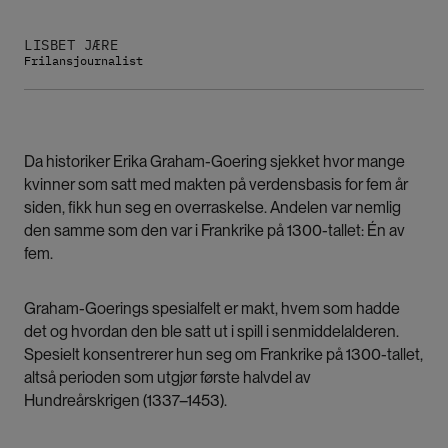
LISBET JÆRE
Frilansjournalist
Da historiker Erika Graham-Goering sjekket hvor mange
kvinner som satt med makten på verdensbasis for fem år
siden, fikk hun seg en overraskelse. Andelen var nemlig
den samme som den var i Frankrike på 1300-tallet: Én av
fem.
Graham-Goerings spesialfelt er makt, hvem som hadde
det og hvordan den ble satt ut i spill i senmiddelalderen.
Spesielt konsentrerer hun seg om Frankrike på 1300-tallet,
altså perioden som utgjør første halvdel av
Hundreårskrigen (1337–1453).