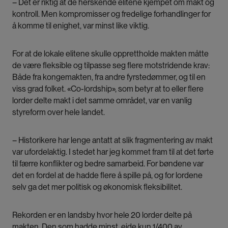
– Det er riktig at de herskende elitene kjempet om makt og
kontroll. Men kompromisser og fredelige forhandlinger for
å komme til enighet, var minst like viktig.
For at de lokale elitene skulle opprettholde makten måtte
de være fleksible og tilpasse seg flere motstridende krav:
Både fra kongemakten, fra andre fyrstedømmer, og til en
viss grad folket. «Co-lordship», som betyr at to eller flere
lorder delte makt i det samme området, var en vanlig
styreform over hele landet.
– Historikere har lenge antatt at slik fragmentering av makt
var ufordelaktig. I stedet har jeg kommet fram til at det førte
til færre konflikter og bedre samarbeid. For bøndene var
det en fordel at de hadde flere å spille på, og for lordene
selv ga det mer politisk og økonomisk fleksibilitet.
Rekorden er en landsby hvor hele 20 lorder delte på
makten. Den som hadde minst, eide kun 1/400 av