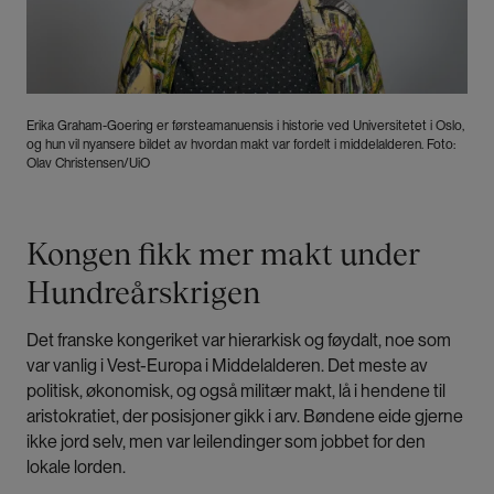
Erika Graham-Goering er førsteamanuensis i historie ved Universitetet i Oslo,
og hun vil nyansere bildet av hvordan makt var fordelt i middelalderen. Foto:
Olav Christensen/UiO
Kongen fikk mer makt under
Hundreårskrigen
Det franske kongeriket var hierarkisk og føydalt, noe som
var vanlig i Vest-Europa i Middelalderen. Det meste av
politisk, økonomisk, og også militær makt, lå i hendene til
aristokratiet, der posisjoner gikk i arv. Bøndene eide gjerne
ikke jord selv, men var leilendinger som jobbet for den
lokale lorden.