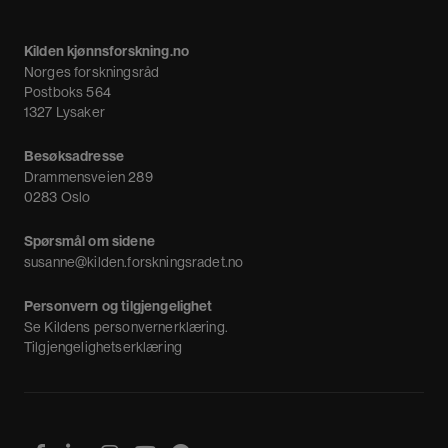
Om oss
Meninger
Kilden kjønnsforskning.no
Nyheter
Norges forskningsråd
Nyhetsbrev
Postboks 564
1327 Lysaker
Besøksadresse
Drammensveien 289
0283 Oslo
Spørsmål om sidene
susanne@kilden.forskningsradet.no
Personvern og tilgjengelighet
Se
Kildens personvernerklæring
.
Tilgjengelighetserklæring