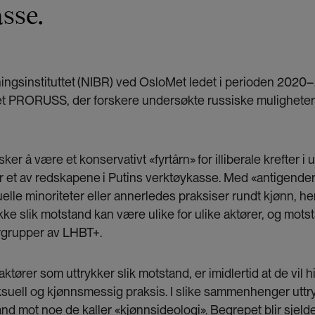
sse.
ingsinstituttet
(NIBR) ved OsloMet ledet i perioden 2020
et PRORUSS, der forskere undersøkte russiske muligheter 
ker å være et konservativt «fyrtårn»
for illiberale krefter i
r et av redskapene
i Putins verktøykasse. Med «antigende
lle minoriteter eller annerledes praksiser rundt kjønn, he
kke slik motstand kan være ulike for ulike aktører, og mots
rgrupper av LHBT+.
ktører som uttrykker slik motstand, er imidlertid at de vil 
suell og kjønnsmessig praksis. I slike sammenhenger uttr
nd mot noe de kaller «kjønnsideologi». Begrepet blir sjelde