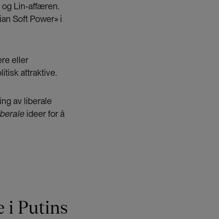
 og Lin-affæren.
ian Soft Power» i
re eller
tisk attraktive.
ng av liberale
liberale
ideer for å
e
i Putins