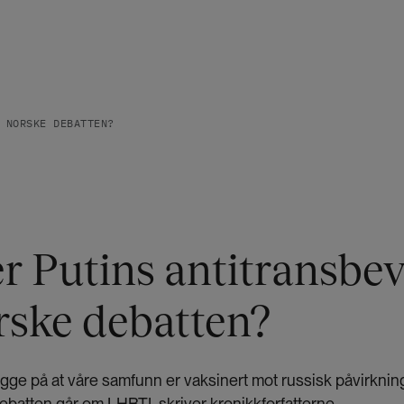
 NORSKE DEBATTEN?
r Putins antitransbe
rske debatten?
trygge på at våre samfunn er vaksinert mot russisk påvirknin
debatten går om LHBTI, skriver kronikkforfatterne.