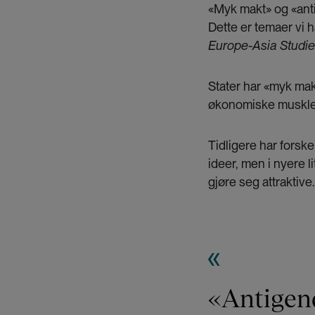
«Myk makt» og «anti
Dette er temaer vi h
Europe-Asia Studi
Stater har «myk makt
økonomiske muskler,
Tidligere har forsk
ideer, men i nyere 
gjøre seg attraktive
«Antigen