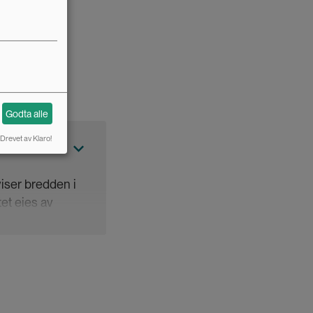
europeisk
Godta alle
Drevet av Klaro!
viser bredden i
et eies av