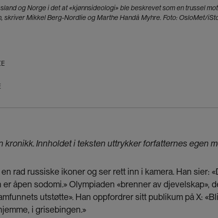
ssland og Norge i det at «kjønnsideologi» ble beskrevet som en trussel mot
, skriver Mikkel Berg-Nordlie og Marthe Handå Myhre. Foto: OsloMet/iS
IE
E
kronikk. Inn­holdet i teksten uttrykker forfatternes egen 
 en rad russiske ikoner og ser rett inn i kamera. Han sier:
er åpen sodomi.» Olympiaden «brenner av djevelskap», de
mfunnets utstøtte». Han oppfordrer sitt publikum på X: «Bl
hjemme, i grisebingen.»