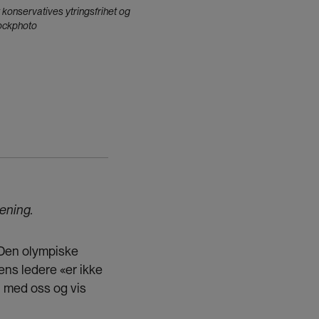
 konservatives ytringsfrihet og
tockphoto
mening.
 «Den olympiske
ns ledere «er ikke
i med oss og vis