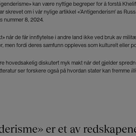
genderisme» kan være nyttige begreper for å forstå Khelif
ar skrevet om i vår nylige artikkel «’Antigenderism’ as Russ
es
nummer 8, 2024.
» når de får innflytelse i andre land ikke ved bruk av militæ
 men fordi deres samfunn oppleves som kulturelt eller poli
ere hovedsakelig diskutert myk makt når det gjelder spredni
litteratur ser forskere også på hvordan stater kan fremme
il
.
derisme» er et av redskapen