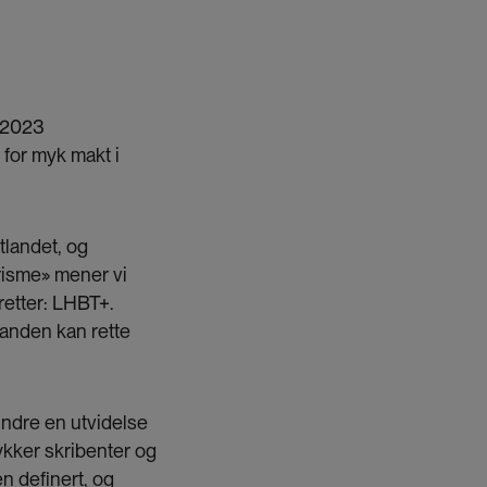
–2023
for myk makt i
 utlandet, og
risme» mener vi
retter: LHBT+.
tanden kan rette
hindre en utvidelse
ykker skribenter og
n definert, og