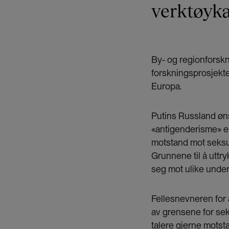
verktøyka
By- og regionforskn
forskningsprosjekt
Europa.
Putins Russland øns
«antigenderisme» e
motstand mot seksue
Grunnene til å uttry
seg mot ulike unde
Fellesnevneren for a
av grensene for sek
talere gjerne motsta