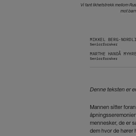
Vi fant likhetstrekk mellom Ru
mot barn
MIKKEL BERG-NORDL
Seniorforsker
MARTHE HANDÅ MYHR
Seniorforsker
Denne teksten er en 
Mannen sitter foran
åpningsseremonien 
mennesker, de er sa
dem hvor de hører 