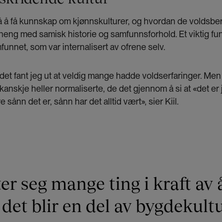
å å få kunnskap om kjønnskulturer, og hvordan de voldsber
ng med samisk historie og samfunnsforhold. Et viktig funn
funnet, som var internalisert av ofrene selv.
eidet fant jeg ut at veldig mange hadde voldserfaringer. Me
 kanskje heller normaliserte, de det gjennom å si at «det er 
 sånn det er, sånn har det alltid vært», sier Kiil.
ter seg mange ting i kraft av
det blir en del av bygdekult