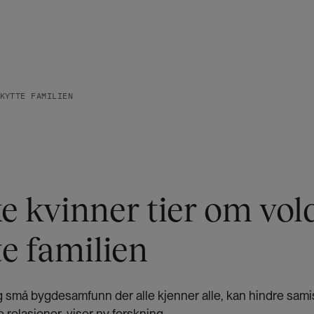
KYTTE FAMILIEN
 kvinner tier om vold
e familien
g små bygdesamfunn der alle kjenner alle, kan hindre samis
 relasjoner, viser ny forskning.