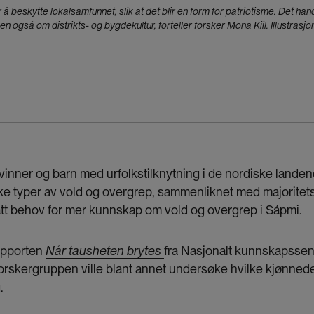
for å beskytte lokalsamfunnet, slik at det blir en form for patriotisme. Det h
en også om distrikts- og bygdekultur, forteller forsker Mona Kiil. Illustrasj
kvinner og barn med urfolkstilknytning i de nordiske landen
ulike typer av vold og overgrep, sammenliknet med majorite
satt behov for mer kunnskap om vold og overgrep i Sápmi.
rapporten
Når tausheten brytes
fra Nasjonalt kunnskapssen
Forskergruppen ville blant annet undersøke hvilke kjønne
.