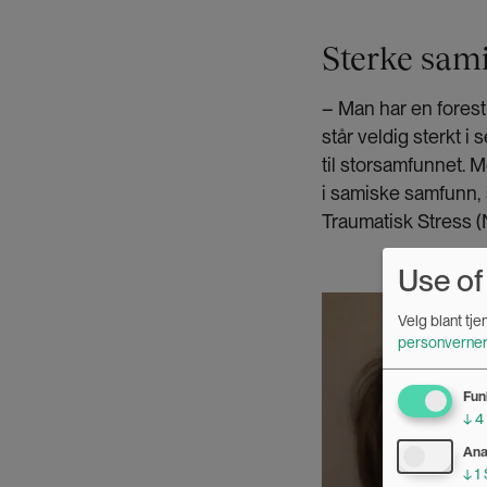
Sterke sam
– Man har en foresti
står veldig sterkt i
til storsamfunnet. M
i samiske samfunn,
Traumatisk Stress 
Use of
Bilde
Velg blant tj
personverner
Fun
↓
4
Ana
↓
1