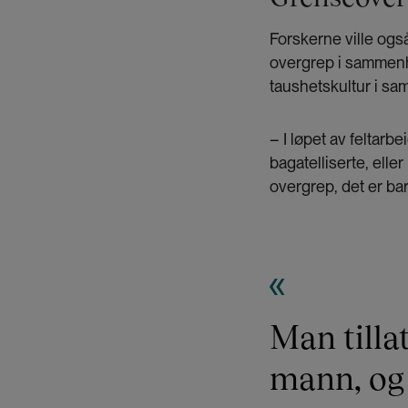
Forskerne ville ogs
overgrep i sammenhe
taushetskultur i sam
– I løpet av feltarb
bagatelliserte, eller
overgrep, det er bare
Man tilla
mann, og 