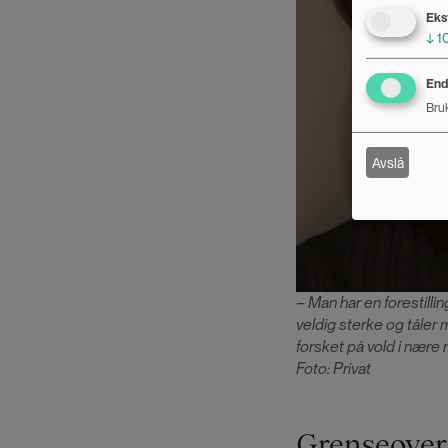
Eks
↓
1
Endr
Bruk
Avslå
– Man har en forestilli
veldig sterke og tåler 
forsket på vold i nære 
Foto: Privat
Grenseover