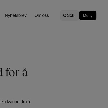
Søk
Nyhetsbrev
Om oss
Søk
Meny
N
o
r
s
k
 for å
ke kvinner fra å