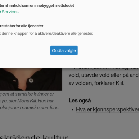
Studien bygger på et ti måned
ternt innhold som er innebygget i nettstedet
i et kystområde i Nord-Troms, 
0
Services
dybdeintervjuer med tolv in
kom fra andre geografiske om
e status for alle tjenester
kartlegge forståelser av og er
 denne knappen for å aktivere/deaktivere alle tjenester.
nære relasjoner og seksuelle
samfunn.
Godta valgte
– Vi intervjuet kvinner og men
vold, utøvde vold eller på and
av volden, forklarer Kiil.
ng om at samiske kvinner er
Les også
mye, sier Mona Kiil. Hun har
relasjoner i samiske samfunn.
Hva er kjønnsperspektiver
▪
skridende kultur