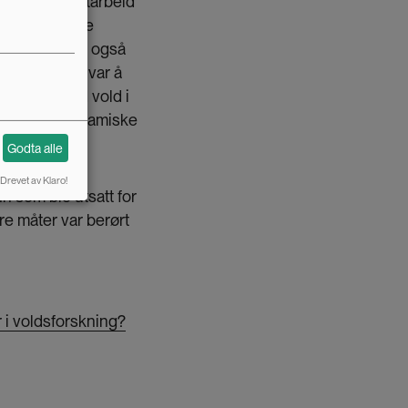
ers langt feltarbeid
og kvalitative
formanter som også
råder. Målet var å
faringer med vold i
 overgrep i samiske
Godta alle
Drevet av Klaro!
n som ble utsatt for
re måter var berørt
 i voldsforskning?