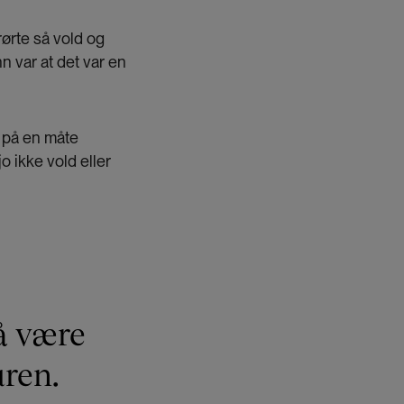
ørte så vold og
 var at det var en
n på en måte
jo ikke vold eller
 å være
uren.