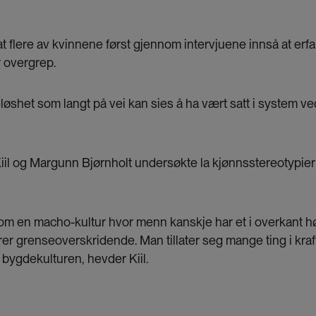
 at flere av kvinnene først gjennom intervjuene innså at er
r overgrep.
øshet som langt på vei kan sies å ha vært satt i system ved 
il og Margunn Bjørnholt undersøkte la kjønnsstereotypier
om en macho-kultur hvor menn kanskje har et i overkant h
rer grenseoverskridende. Man tillater seg mange ting i kra
v bygdekulturen, hevder Kiil.