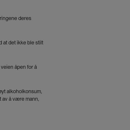
faringene deres
at det ikke ble stilt
 veien åpen for å
øyt alkoholkonsum,
ft av å være mann,