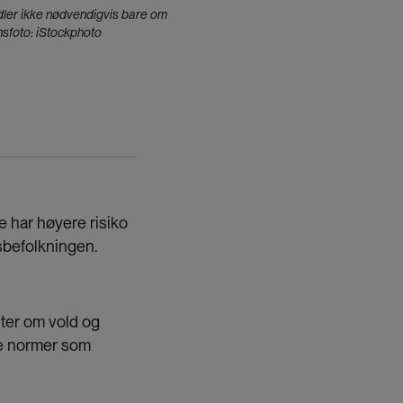
andler ikke nødvendigvis bare om
onsfoto: iStockphoto
e har høyere risiko
tsbefolkningen.
ter om vold og
de normer som