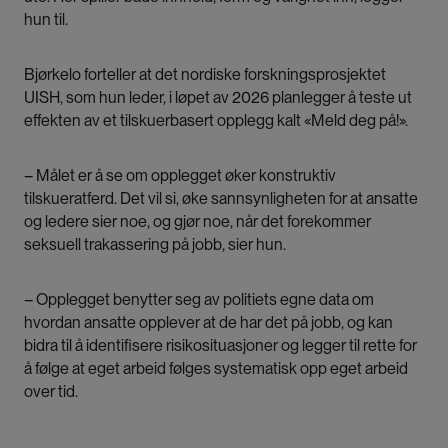
hun til.
Bjørkelo forteller at det nordiske forskningsprosjektet
UISH, som hun leder, i løpet av 2026 planlegger å teste ut
effekten av et tilskuerbasert opplegg kalt «Meld deg på!».
– Målet er å se om opplegget øker konstruktiv
tilskueratferd. Det vil si, øke sannsynligheten for at ansatte
og ledere sier noe, og gjør noe, når det forekommer
seksuell trakassering på jobb, sier hun.
– Opplegget benytter seg av politiets egne data om
hvordan ansatte opplever at de har det på jobb, og kan
bidra til å identifisere risikosituasjoner og legger til rette for
å følge at eget arbeid følges systematisk opp eget arbeid
over tid.