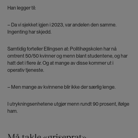
Han legger til:
– Da vi sjekket igjen i 2023, var andelen den samme.
Ingenting har skjedd.
Samtidig forteller Ellingsen at: Politihøgskolen har nå
omtrent 50/50 kvinner og menn blant studentene, og har
hatt det i flere år. Og at mange av disse kommer ut i
operativ tjeneste.
– Men mange av kvinnene blir ikke der særlig lenge.
I utrykningsenhetene utgjør menn rundt 90 prosent, ifølge
ham.
Må takle «griseprat»