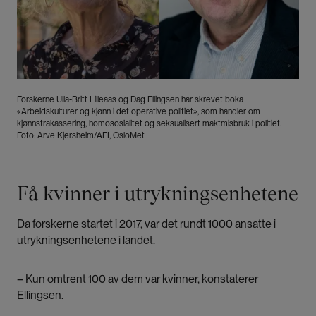
Forskerne Ulla-Britt Lilleaas og Dag Ellingsen har skrevet boka
«Arbeidskulturer og kjønn i det operative politiet», som handler om
kjønnstrakassering, homososialitet og seksualisert maktmisbruk i politiet.
Foto: Arve Kjersheim/AFI, OsloMet
Få kvinner i utrykningsenhetene
Da forskerne startet i 2017, var det rundt 1000 ansatte i
utrykningsenhetene i landet.
– Kun omtrent 100 av dem var kvinner, konstaterer
Ellingsen.