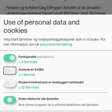
Forsker og forfatter Dag Ellingsen forteller at de ansatte i
utrykningsenhetene trener rundt 100 timer i året. De trener
på skyting, håndtering av biler i fart, entring av rom der
Use of personal data and
noen har forskanset seg, og liknende øvelser. Dette skal
cookies
ruste dem til å håndtere de skarpeste oppdragene i
distriktene.
Velg blant tjenester og tredjepartsapplikasjoner som vi vil bruke.
For
mer informasjon, les vår
personvernerklæring
.
For kvinnene i studien ble treningen et krevende miljø å
være i.
Funksjonelle
(alltid påkrevd)
↓
4
Services
– De møtte motstand. De ble pirket på, fratatt motivasjon
Analyse av trafikk
↓
1
Service
og fikk ikke utvikle seg på egne premisser, sier Ulla-Britt
Lilleaas:
Eksternt innhold som er innebygget i nettstedet
↓
10
Services
– Mennene ble ikke korrigert i samme grad. Det opplevde
Endre status for alle tjenester
kvinnene som forskjellsbehandling.
Bruk denne knappen for å aktivere/deaktivere alle tjenester.