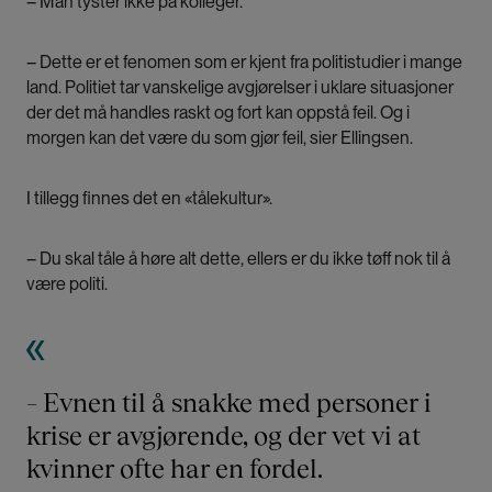
– Man tyster ikke på kolleger.
– Dette er et fenomen som er kjent fra politistudier i mange
land. Politiet tar vanskelige avgjørelser i uklare situasjoner
der det må handles raskt og fort kan oppstå feil. Og i
morgen kan det være du som gjør feil, sier Ellingsen.
I tillegg finnes det en «tålekultur».
–
Du skal tåle å høre alt dette, ellers er du ikke tøff nok til å
være politi.
– Evnen til å snakke med personer i
krise er avgjørende, og der vet vi at
kvinner ofte har en fordel.