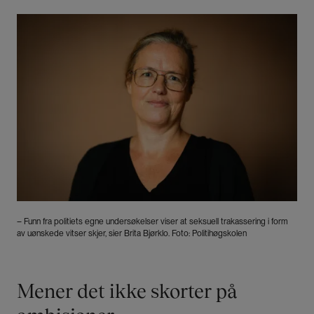
Bilde
– Funn fra politiets egne undersøkelser viser at seksuell trakassering i form
av uønskede vitser skjer, sier Brita Bjørklo. Foto: Politihøgskolen
Mener det ikke skorter på