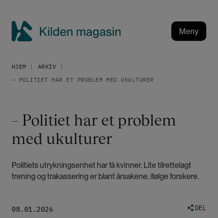
H
o
p
Meny
p
K
t
i
i
HJEM
ARKIV
l
l
– POLITIET HAR ET PROBLEM MED UKULTURER
h
d
o
e
v
n
– Politiet har et problem
e
m
d
med ukulturer
a
i
g
n
a
n
Politiets utrykningsenhet har få kvinner. Lite tilrettelagt
h
s
trening og trakassering er blant årsakene, ifølge forskere.
o
i
l
n
d
DEL
08.01.2026