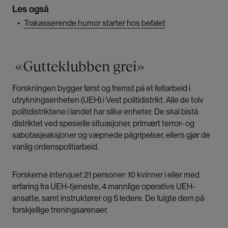
Les også
▪
Trakasserende humor starter hos befalet
«Gutteklubben grei»
Forskningen bygger først og fremst på et feltarbeid i
utrykningsenheten (UEH) i Vest politidistrikt. Alle de tolv
politidistriktene i landet har slike enheter. De skal bistå
distriktet ved spesielle situasjoner, primært terror- og
sabotasjeaksjoner og væpnede pågripelser, ellers gjør de
vanlig ordenspolitiarbeid.
Forskerne intervjuet 21 personer: 10 kvinner i eller med
erfaring fra UEH-tjeneste, 4 mannlige operative UEH-
ansatte, samt instruktører og 5 ledere. De fulgte dem på
forskjellige treningsarenaer.