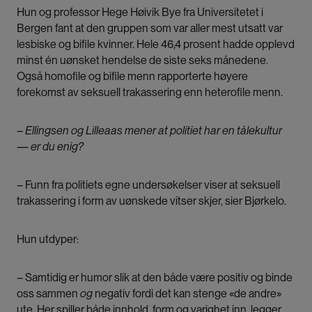
Hun og professor Hege Høivik Bye fra Universitetet i
Bergen fant at den gruppen som var aller mest utsatt var
lesbiske og bifile kvinner. Hele 46,4 prosent hadde opplevd
minst én uønsket hendelse de siste seks månedene.
Også homofile og bifile menn rapporterte høyere
forekomst av seksuell trakassering enn heterofile menn.
– Ellingsen og Lilleaas mener at politiet har en tålekultur
— er du enig?
– Funn fra politiets egne undersøkelser viser at seksuell
trakassering i form av uønskede vitser skjer, sier Bjørkelo.
Hun utdyper:
– Samtidig er humor slik at den både være positiv og binde
oss sammen
og
negativ fordi det kan stenge «de andre»
ute. Her spiller både innhold, form og varighet inn, legger