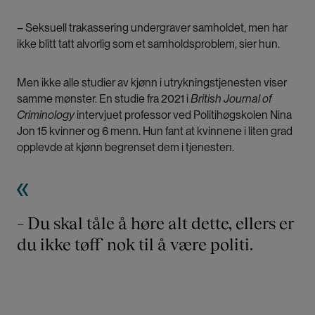
– Seksuell trakassering undergraver samholdet, men har
ikke blitt tatt alvorlig som et samholdsproblem, sier hun.
Men ikke alle studier av kjønn i utrykningstjenesten viser
samme mønster.
En studie fra 2021 i
British Journal of
Criminology
intervjuet professor ved Politihøgskolen Nina
Jon 15 kvinner og 6 menn.
Hun fant at kvinnene i liten grad
opplevde at kjønn begrenset dem i tjenesten.
–
Du skal tåle å høre alt dette, ellers er
du ikke tøff nok til å være politi.