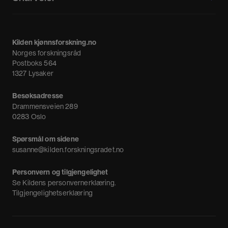
Kvinnehistorie.no
Fagpressen
Om oss
Meninger
Kilden kjønnsforskning.no
Nyheter
Norges forskningsråd
Nyhetsbrev
Postboks 564
1327 Lysaker
Besøksadresse
Drammensveien 289
0283 Oslo
Spørsmål om sidene
susanne@kilden.forskningsradet.no
Personvern og tilgjengelighet
Se
Kildens personvernerklæring
.
Tilgjengelighetserklæring