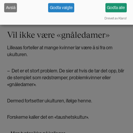
Enkelte av informantene sa at de gruet seg til trening flere
Avslå
Godta valgte
Godta alle
uker i forveien.
Drevet av Klaro!
Vil ikke være «gnåledamer»
Lilleaas forteller at mange kvinner lar være å si fra om
ukulturen.
– Det er et stort problem. De sier at hvis de tar det opp, blir
de stemplet som rødstrømper, problemkvinner eller
«gnåledamer».
Dermed fortsetter ukulturen, ifølge henne.
Forskerne kaller det en «taushetskultur».