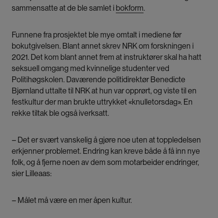
sammensatte at de ble samlet i
bokform
.
Funnene fra prosjektet ble mye omtalt i mediene før
bokutgivelsen.
Blant annet skrev NRK om forskningen i
2021
. Det kom blant annet frem at instruktører skal ha hatt
seksuell omgang med kvinnelige studenter ved
Politihøgskolen. Daværende politidirektør Benedicte
Bjørnland uttalte til NRK at hun var opprørt, og viste til en
festkultur der man brukte uttrykket «knulletorsdag».
En
rekke tiltak ble også iverksatt.
– Det er svært vanskelig å gjøre noe uten at toppledelsen
erkjenner problemet. Endring kan kreve både å få inn nye
folk, og å fjerne noen av dem som motarbeider endringer,
sier Lilleaas:
– Målet må være en mer åpen kultur.