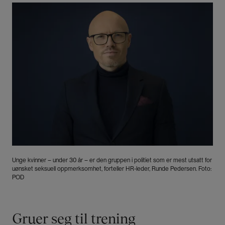
Bilde
Unge kvinner – under 30 år – er den gruppen i politiet som er mest utsatt for
uønsket seksuell oppmerksomhet, forteller HR-leder, Runde Pedersen. Foto:
POD
Gruer seg til trening