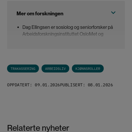
Mer om forskningen
Dag Ellingsen er sosiolog og seniorforsker på
Arbeidsforskningsinstituttet OsloMet og
professor på Politihøgskolen
Ulla-Britt Lilleaas er sosiolog og professor
emerita på Senter for tverrfaglig
kjønnsforskning ved Universitetet i Oslo
TRAKASSERING
ARBEIDSLIV
KJØNNSROLLER
De har skrevet boka
Arbeidskulturer og kjønn i
det operative politiet
som kom ut på Cappelen
Damm høsten 2025
OPPDATERT: 09.01.2026
PUBLISERT: 08.01.2026
Relaterte nyheter