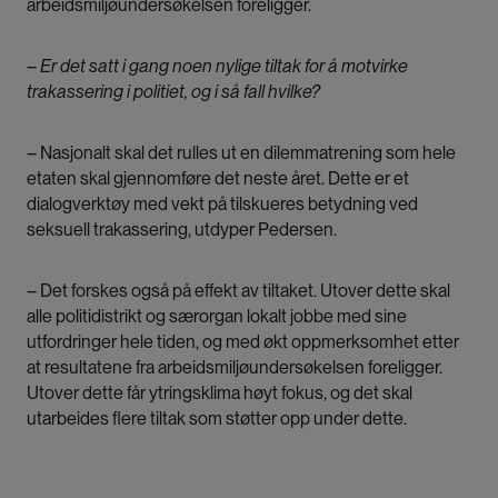
arbeidsmiljøundersøkelsen foreligger.
– Er det satt i gang noen nylige tiltak for å motvirke
trakassering i politiet, og i så fall hvilke?
– Nasjonalt skal det rulles ut en dilemmatrening som hele
etaten skal gjennomføre det neste året. Dette er et
dialogverktøy med vekt på tilskueres betydning ved
seksuell trakassering, utdyper Pedersen.
– Det forskes også på effekt av tiltaket. Utover dette skal
alle politidistrikt og særorgan lokalt jobbe med sine
utfordringer hele tiden, og med økt oppmerksomhet etter
at resultatene fra arbeidsmiljøundersøkelsen foreligger.
Utover dette får ytringsklima høyt fokus, og det skal
utarbeides flere tiltak som støtter opp under dette.