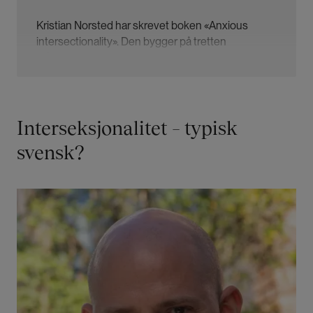
Kristian Norsted har skrevet boken «Anxious
intersectionality». Den bygger på tretten
måneders antropologisk feltarbeid i feministiske
miljøer i og rundt Stockholm i perioden 2017–2018.
Boken er utgitt åpent tilgjengelig gjennom forlaget
University of Toronto Press.
Interseksjonalitet – typisk
I stedet for å forstå angst som et individuelt eller
svensk?
psykologisk fenomen, viser Kristian Sandbekk
Norsted hvordan den skapes gjennom aktivistiske
praksiser.
Bilde
Han argumenterer for at angsten kunne ha en
lammende effekt på aktivistene.
Kilde:
University of Toronto Press