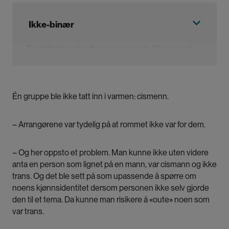
Ikke-binær
Samlebetegnelse for personer som ikke passet
inn i tradisjonelle kjønnskategorier.
Én gruppe ble ikke tatt inn i varmen: cismenn.
– Arrangørene var tydelig på at rommet ikke var for dem.
– Og her oppsto et problem. Man kunne ikke uten videre
anta en person som lignet på en mann, var cismann og ikke
trans. Og det ble sett på som upassende å spørre om
noens kjønnsidentitet dersom personen ikke selv gjorde
den til et tema. Da kunne man risikere å «oute» noen som
var trans.