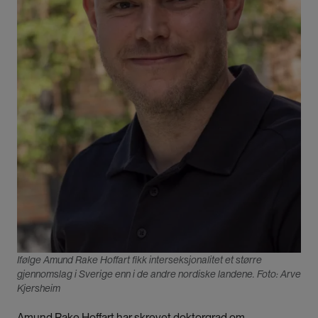
Ifølge Amund Rake Hoffart fikk interseksjonalitet et større
gjennomslag i Sverige enn i de andre nordiske landene. Foto: Arve
Kjersheim
Amund Rake Hoffart har skrevet
doktorgrad om