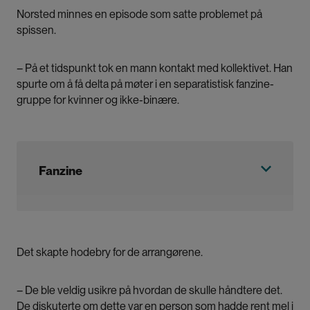
Norsted minnes en episode som satte problemet på
spissen.
– På et tidspunkt tok en mann kontakt med kollektivet. Han
spurte om å få delta på møter i en separatistisk fanzine-
gruppe for kvinner og ikke-binære.
Fanzine
Et lite, hjemmelaget blad laget av entusiaster.
Det skapte hodebry for de arrangørene.
– De ble veldig usikre på hvordan de skulle håndtere det.
De diskuterte om dette var en person som hadde rent mel i