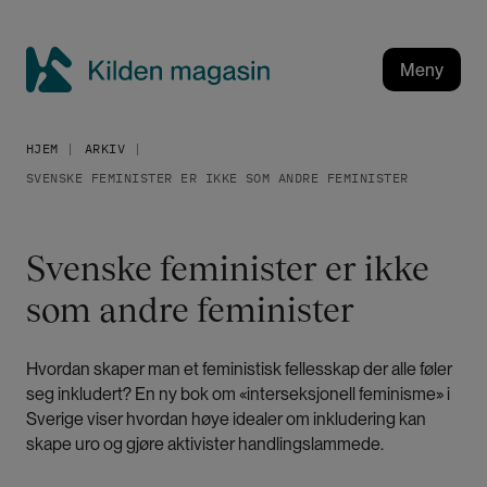
H
o
p
Meny
p
K
t
i
i
HJEM
ARKIV
l
l
SVENSKE FEMINISTER ER IKKE SOM ANDRE FEMINISTER
h
d
o
e
v
n
Svenske feminister er ikke
e
m
d
som andre feminister
a
i
g
n
a
n
Hvordan skaper man et feministisk fellesskap der alle føler
h
s
seg inkludert? En ny bok om «interseksjonell feminisme» i
o
i
Sverige viser hvordan høye idealer om inkludering kan
l
n
skape uro og gjøre aktivister handlingslammede.
d