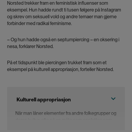
Norsted trekker fram en feministisk influenser som
eksempel. Hun hadde rundt ti tusen følgere på Instagram
og skrev om seksuell vold og andre temaer man gjerne
forbinder med radikal feminisme.
– Og hun hadde også en septumpiercing – en oksering i
nesa, forklarer Norsted.
På et tidspunkt ble piercingen trukket fram som et
eksempel på kulturell appropriasjon, forteller Norsted.
Kulturell appropriasjon
Når man låner elementer fra andre folkegrupper og
deres kultur, ofte på en måte som oppfattes som
respektløs.