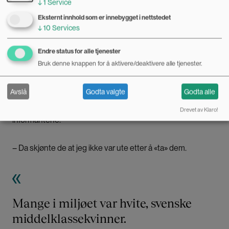
men samtidig analytisk måte.
↓
1
Service
Eksternt innhold som er innebygget i nettstedet
Han viser til det engelske begrepet
critique
.
↓
10
Services
Endre status for alle tjenester
– På norsk høres «kritikk» ofte negativt ut. Men
critique
Bruk denne knappen for å aktivere/deaktivere alle tjenester.
handler om å tilby et perspektiv som aktørene selv ikke
nødvendigvis har fra før av.
Avslå
Godta valgte
Godta alle
Ifølge Norsted virket dette beroligende på flere av
Drevet av Klaro!
informantene.
– Da skjønte de at jeg ikke var ute etter å «ta» dem.
Mange i miljøet var hvite, svenske
middelklassekvinner.