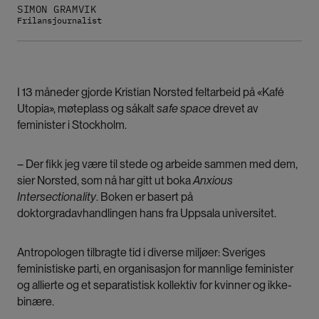
SIMON GRAMVIK
Frilansjournalist
I 13 måneder gjorde Kristian Norsted feltarbeid på «Kafé
Utopia», møteplass og såkalt
safe space
drevet av
feminister i Stockholm.
– Der fikk jeg være til stede og arbeide sammen med dem,
sier Norsted, som nå har gitt ut boka
Anxious
Intersectionality
. Boken er basert på
doktorgradavhandlingen hans fra Uppsala universitet.
Antropologen tilbragte tid i diverse miljøer: Sveriges
feministiske parti, en organisasjon for mannlige feminister
og allierte og et separatistisk kollektiv for kvinner og ikke-
binære.