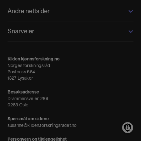
Andre nettsider
Kilden kjønnsforskning.no
Snarveier
Kvinnehistorie.no
Fagpressen
Om oss
Meninger
Kilden kjønnsforskning.no
Nyheter
Norges forskningsråd
Nyhetsbrev
Postboks 564
1327 Lysaker
Besøksadresse
Drammensveien 289
0283 Oslo
Spørsmål om sidene
susanne@kilden.forskningsradet.no
Personvern og tilgjengelighet