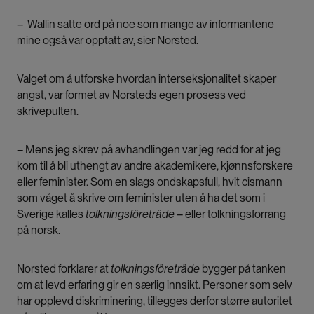
– Wallin satte ord på noe som mange av informantene
mine også var opptatt av, sier Norsted.
Valget om å utforske hvordan interseksjonalitet skaper
angst, var formet av Norsteds egen prosess ved
skrivepulten.
– Mens jeg skrev på avhandlingen var jeg redd for at jeg
kom til å bli uthengt av andre akademikere, kjønnsforskere
eller feminister. Som en slags ondskapsfull, hvit cismann
som våget å skrive om feminister uten å ha det som i
Sverige kalles
tolkningsföreträde
– eller tolkningsforrang
på norsk.
Norsted forklarer at
tolkningsföreträde
bygger på tanken
om at levd erfaring gir en særlig innsikt. Personer som selv
har opplevd diskriminering, tillegges derfor større autoritet