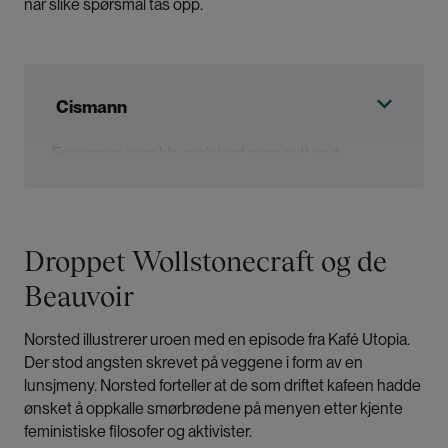
når slike spørsmål tas opp.
Cismann
En person som ble registrert som gutt ved
fødselen og som identifiserer seg som mann.
Droppet Wollstonecraft og de
Beauvoir
Norsted illustrerer uroen med en episode fra Kafé Utopia.
Der stod angsten skrevet på veggene i form av en
lunsjmeny. Norsted forteller at de som driftet kafeen hadde
ønsket å oppkalle smørbrødene på menyen etter kjente
feministiske filosofer og aktivister.