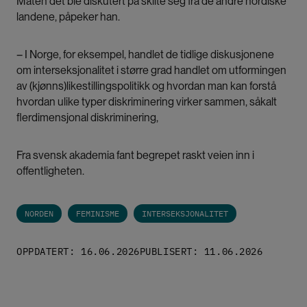
Måten det ble diskutert på skilte seg fra de andre nordiske
landene, påpeker han.
– I Norge, for eksempel, handlet de tidlige diskusjonene
om interseksjonalitet i større grad handlet om utformingen
av (kjønns)likestillingspolitikk og hvordan man kan forstå
hvordan ulike typer diskriminering virker sammen, såkalt
flerdimensjonal diskriminering,
Fra svensk akademia fant begrepet raskt veien inn i
offentligheten.
NORDEN
FEMINISME
INTERSEKSJONALITET
OPPDATERT: 16.06.2026
PUBLISERT: 11.06.2026