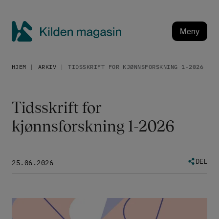
H
o
p
Meny
p
K
t
i
i
HJEM
ARKIV
TIDSSKRIFT FOR KJØNNSFORSKNING 1-2026
l
l
h
d
o
e
Tidsskrift for
v
n
e
kjønnsforskning 1-2026
m
d
a
i
g
n
a
DEL
25.06.2026
n
h
s
o
i
l
n
Bilde
d