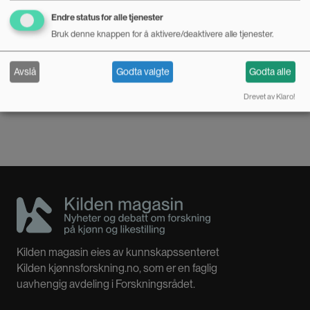
redaktørene i en e-post til Kilden magasin.
Kilden magasin deler nye publikasjoner om kjønn, eller
Endre status for alle tjenester
med et kjønnsperspektiv, av forskere tilknyttet norske
Bruk denne knappen for å aktivere/deaktivere alle tjenester.
De peker på at bidragene spenner vidt både
forskningsinstitusjoner. Har du tips? Kontakt:
tematisk og metodisk.
sdd@forskningsradet.no
Avslå
Godta valgte
Godta alle
– Vi har artikler om alt fra seksuelt samtykke og
Drevet av Klaro!
OPPDATERT: 03.07.2026
PUBLISERT: 25.06.2026
småbarnsfedre til tvangsbehandling av folk med
spiseforstyrrelser og humor som nettbasert vold
mot feministiske akademikere.
– Hva var det mest spennende med å være
redaktører for dette nummeret?
– Det å jobbe som redaktører for Tidsskrift for
kjønnsforskning er veldig inspirerende, siden det
Kilden magasin eies av kunnskapssenteret
er et så utrolig stort mangfold. Som vi skriver i
Kilden kjønnsforskning.no, som er en faglig
lederen selv, har kjønn betydning for hvordan vi
uavhengig avdeling i Forskningsrådet.
lever, erfarer og møter hverandre i våre sosiale