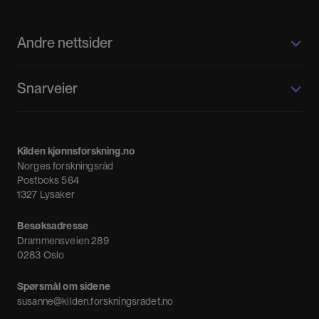
Andre nettsider
Kilden kjønnsforskning.no
Snarveier
Kvinnehistorie.no
Fagpressen
Om oss
Meninger
Kilden kjønnsforskning.no
Nyheter
Norges forskningsråd
Nyhetsbrev
Postboks 564
1327 Lysaker
Besøksadresse
Drammensveien 289
0283 Oslo
Spørsmål om sidene
susanne@kilden.forskningsradet.no