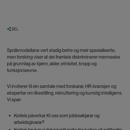
DEL
Språkmodellane vert stadig betre og meir spesialiserte,
men forsking viser at dei framleis diskriminerer menneske
på grunnlag av kjønn, alder, etnisitet, kropp og
funksjonsevne.
Vi inviterer til ein samtale med forskarar, HR-bransjen og
ekspertar om likestilling, rekruttering og kunstig intelligens.
Vi spør:
Korleis påverkar KI oss som jobbsøkjarar og
arbeidsgivarar?
Korleis brukar vi det på rett måte for å sikre eit rettferdig