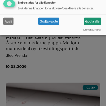
Endre status for alle tjenester
Bruk denne knappen for å aktivere/deaktivere alle tjenester.
Avslå
Godta valgte
Godta alle
Drevet av Klaro!
FOREDRAG | PANELSAMTALE | ONLINE STREAMING
Å vere ein moderne pappa: Mellom
mannsideal og likestillingspolitikk
Sted: Arendal
10.08.2026
Bilde
KILDEN