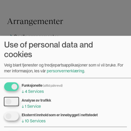
Arrangementer
Se alle arrangementer
Use of personal data and
cookies
Bilde
KILDEN
Velg blant tjenester og tredjepartsapplikasjoner som vi vil bruke.
For
mer informasjon, les vår
personvernerklæring
.
Funksjonelle
(alltid påkrevd)
↓
4
Services
Analyse av trafikk
↓
1
Service
Eksternt innhold som er innebygget i nettstedet
↓
10
Services