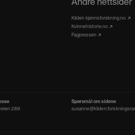
Andre nettsider
Kilden kjønnsforskning.no
Kvinnehistorie.no
Fagpressen
esse
Spørsmål om sidene
eien 289
susanne@kilden.forskningsra