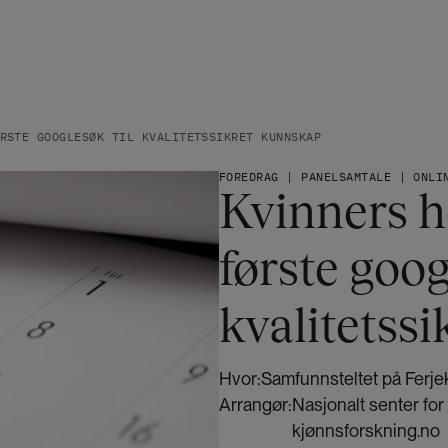
RSTE GOOGLESØK TIL KVALITETSSIKRET KUNNSKAP
FOREDRAG | PANELSAMTALE | ONLI
Kvinners he
første goog
kvalitetss
Hvor:
Samfunnsteltet på Ferje
Arrangør:
Nasjonalt senter fo
kjønnsforskning.no