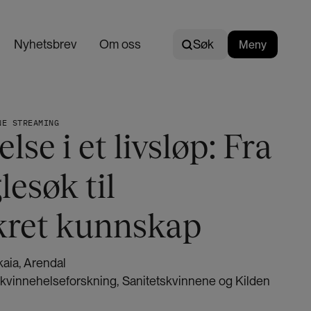
Søk
Nyhetsbrev
Om oss
Søk
Meny
N
o
r
s
NE STREAMING
k
lse i et livsløp: Fra
lesøk til
ikret kunnskap
kaia, Arendal
r kvinnehelseforskning, Sanitetskvinnene og Kilden