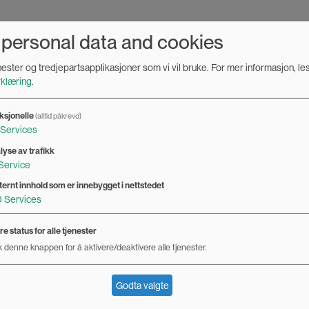
 personal data and cookies
enester og tredjepartsapplikasjoner som vi vil bruke.
For mer informasjon, le
klæring
.
 Universitetet i Stavanger (leder samtalen)
iteen
ksjonelle
(alltid påkrevd)
Services
lyse av trafikk
Service
ternt innhold som er innebygget i nettstedet
0
Services
etskvinnene
e status for alle tjenester
 denne knappen for å aktivere/deaktivere alle tjenester.
Godta valgte