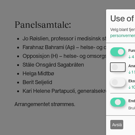
Use of
Panelsamtale:
Velg blant tj
personverner
Jo Røislien, professor i medisinsk statistikk ved
Farahnaz Bahrami (Ap) – helse- og omsorgskom
Fun
Opposisjon (H) – helse- og omsorgskomiteen
↓
4
Ståle Onsgård Sagabråten
Ana
↓
1
Helga Midtbø
Eks
Berit Seljelid
↓
1
Kari Helene Partapuoli, generalsekretær i Sanit
Endr
Arrangementet strømmes.
Bruk
Avslå