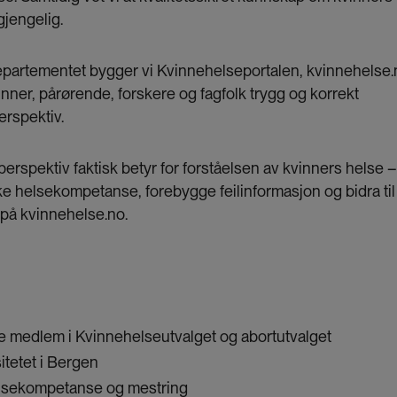
gjengelig.
partementet bygger vi Kvinnehelseportalen, kvinnehelse.
nner, pårørende, forskere og fagfolk trygg og korrekt
erspektiv.
perspektiv faktisk betyr for forståelsen av kvinners helse –
ke helsekompetanse, forebygge feilinformasjon og bidra til
 på kvinnehelse.no.
re medlem i Kvinnehelseutvalget og abortutvalget
itetet i Bergen
 helsekompetanse og mestring