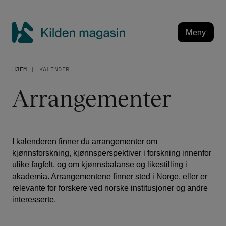
H
o
p
Meny
p
K
t
i
i
HJEM
KALENDER
l
l
h
d
Arrangementer
o
e
v
n
e
m
d
a
I kalenderen finner du arrangementer om
i
g
kjønnsforskning, kjønnsperspektiver i forskning innenfor
n
ulike fagfelt, og om kjønnsbalanse og likestilling i
a
n
akademia. Arrangementene finner sted i Norge, eller er
h
s
relevante for forskere ved norske institusjoner og andre
o
i
interesserte.
l
n
d