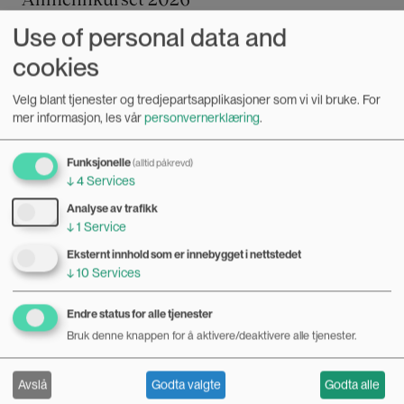
Sted: Bergen
Use of personal data and
cookies
Den nasjonale forskerskolen i kjønnsforskning inviterer
doktorgradsstudenter til ph.d.-kurset Gender, Sexuality
Velg blant tjenester og tredjepartsapplikasjoner som vi vil bruke.
For
and Vulnerability, som tar for seg ulike konseptualiseringer
mer informasjon, les vår
personvernerklæring
.
av sårbarhet i feministisk, skeiv, kjønns- og
seksualitetsforskning, både teoretisk og metodisk.
Funksjonelle
(alltid påkrevd)
↓
4
Services
19.11.2026 – 20.11.2026
Analyse av trafikk
↓
1
Service
Eksternt innhold som er innebygget i nettstedet
↓
10
Services
Endre status for alle tjenester
Bruk denne knappen for å aktivere/deaktivere alle tjenester.
F
Første
F
Forrige
S
1
N
2
ø
o
i
å
Avslå
Godta valgte
Godta alle
r
r
d
v