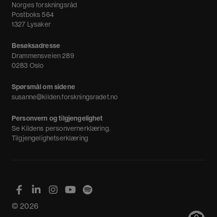
Nyheter
Norges forskningsråd
Nyhetsbrev
Postboks 564
1327 Lysaker
Besøksadresse
Drammensveien 289
0283 Oslo
Spørsmål om sidene
susanne@kilden.forskningsradet.no
Personvern og tilgjengelighet
Se
Kildens personvernerklæring
.
Tilgjengelighetserklæring
© 2026