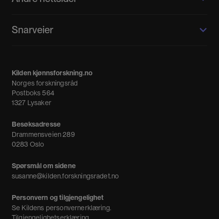
Kilden kjønnsforskning.no
Snarveier
Kvinnehistorie.no
Fagpressen
Om oss
Meninger
Kilden kjønnsforskning.no
Nyheter
Norges forskningsråd
Nyhetsbrev
Postboks 564
1327 Lysaker
Besøksadresse
Drammensveien 289
0283 Oslo
Spørsmål om sidene
susanne@kilden.forskningsradet.no
Personvern og tilgjengelighet
Se
Kildens personvernerklæring
.
Tilgjengelighetserklæring