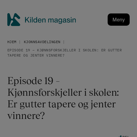
H
o
p
Meny
p
K
t
i
i
HJEM
KJONNSAVDELINGEN
l
l
EPISODE 19 – KJØNNSFORSKJELLER I SKOLEN: ER GUTTER
h
d
TAPERE OG JENTER VINNERE?
o
e
v
n
e
m
Episode 19 –
d
a
i
Kjønnsforskjeller i skolen:
g
n
a
Er gutter tapere og jenter
n
h
s
vinnere?
o
i
l
n
d