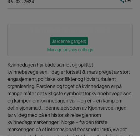
DEL
06.03.2024
Last inn eksternt innhold levert av
Acast
?
Ja (denne gangen)
Manage privacy settings
Kvinnedagen har både samlet og splittet
kvinnebevegelsen. I dag er fortsatt 8. mars preget av stort
engasjement, politiske konflikter og tidvis turbulent
organisering. Parolene og toget på kvinnedagen er på
mange måter det viktigste symbolet for kvinnebevegelsen,
og kampen om kvinnedagen var – og er – en kamp om
definisjonsmakt. I denne episoden av Kjønnsavdelingen
tar vi deg med på en historisk reise gjennom
kvinnedagsmarkeringer i Norge – fra den første
markeringen på et internasjonalt fredsmøte i 1915, via det
kommunistiske husmorlaget på Odda i mellomkrigstiden, til