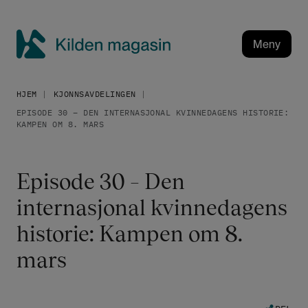
H
o
p
Meny
p
K
t
i
i
HJEM
KJONNSAVDELINGEN
l
l
EPISODE 30 – DEN INTERNASJONAL KVINNEDAGENS HISTORIE:
h
d
KAMPEN OM 8. MARS
o
e
v
n
e
m
Episode 30 – Den
d
a
i
internasjonal kvinnedagens
g
n
a
historie: Kampen om 8.
n
h
s
mars
o
i
l
n
d