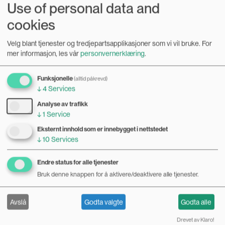
Use of personal data and
det rekordstore toget i Oslo i 2014.
cookies
I studio sitter journalist og sovjethistoriker Hilde Danielsen,
Velg blant tjenester og tredjepartsapplikasjoner som vi vil bruke.
For
og historiker Trine Rogg Korsvik, fagansvarlig for
mer informasjon, les vår
personvernerklæring
.
kvinnehistorie.no. Du hører også Yngvild Sørbye. Journalist
i Kildens nyhetsmagasin, Hanne Skogvang Stork, er
Funksjonelle
(alltid påkrevd)
programleder.
↓
4
Services
Analyse av trafikk
Les artikler om episoden:
↓
1
Service
Podkastepisode: Kvinnedagens historie og kampen
Eksternt innhold som er innebygget i nettstedet
om 8. mars
↓
10
Services
Endre status for alle tjenester
Bruk denne knappen for å aktivere/deaktivere alle tjenester.
Avslå
Godta valgte
Godta alle
Drevet av Klaro!