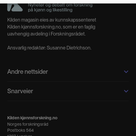
Kilden magasin eies av kunnskapssenteret
Kilden kjønnsforskning.no, som er en faglig
uavhengig avdeling i Forskningsrådet.
Ansvarlig redaktør: Susanne Dietrichson.
Andre nettsider
Kilden kjønnsforskning.no
Snarveier
Kvinnehistorie.no
Fagpressen
Om oss
Meninger
Kilden kjønnsforskning.no
Nyheter
Norges forskningsråd
Nyhetsbrev
Postboks 564