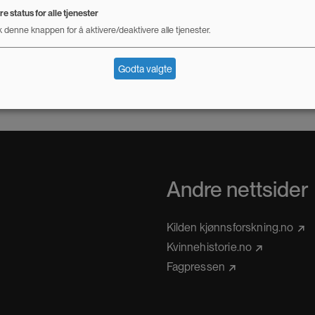
e status for alle tjenester
isoden:
 denne knappen for å aktivere/deaktivere alle tjenester.
Anker Møller kjempet for fritt moderskap
Godta valgte
Andre nettsider
Kilden kjønnsforskning.no
Kvinnehistorie.no
Fagpressen