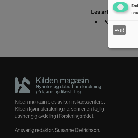
Endr
Les artikler om ep
Bruk
Podkast: Katti 
Avslå
Kilden magasin eies av kunnskapssenteret
Kilden kjønnsforskning.no, som er en faglig
uavhengig avdeling i Forskningsrådet.
Ansvarlig redaktør: Susanne Dietrichson.