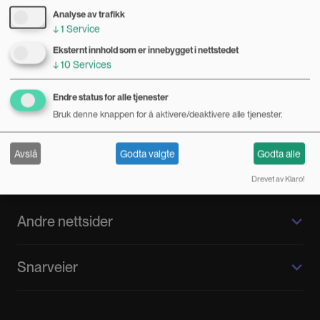
Analyse av trafikk
↓
1
Service
Eksternt innhold som er innebygget i nettstedet
↓
10
Services
Endre status for alle tjenester
Kilden magasin eies av kunnskapssenteret
Bruk denne knappen for å aktivere/deaktivere alle tjenester.
Kilden kjønnsforskning.no, som er en faglig
uavhengig avdeling i Forskningsrådet.
Avslå
Godta valgte
Godta alle
Ansvarlig redaktør: Susanne Dietrichson.
Drevet av Klaro!
Andre nettsider
Kilden kjønnsforskning.no
Snarveier
Kvinnehistorie.no
Fagpressen
Om oss
Meninger