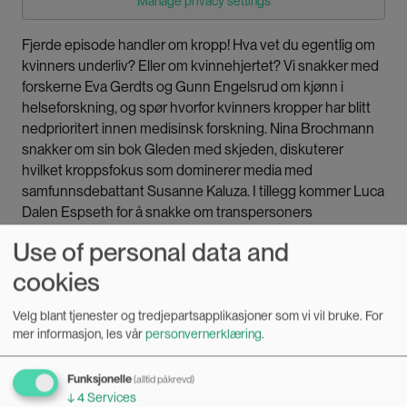
Manage privacy settings
Fjerde episode handler om kropp! Hva vet du egentlig om
kvinners underliv? Eller om kvinnehjertet? Vi snakker med
forskerne Eva Gerdts og Gunn Engelsrud om kjønn i
helseforskning, og spør hvorfor kvinners kropper har blitt
nedprioritert innen medisinsk forskning. Nina Brochmann
snakker om sin bok Gleden med skjeden, diskuterer
hvilket kroppsfokus som dominerer media med
samfunnsdebattant Susanne Kaluza. I tillegg kommer Luca
Dalen Espseth for å snakke om transpersoners
helseutfordringer.
Use of personal data and
cookies
Les artikler om episoden:
Velg blant tjenester og tredjepartsapplikasjoner som vi vil bruke.
For
Kjønnsavdelingen episode 4: Kropp og helse
mer informasjon, les vår
personvernerklæring
.
Funksjonelle
(alltid påkrevd)
↓
4
Services