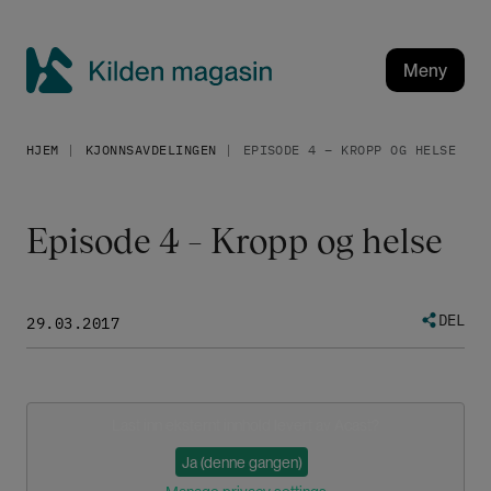
H
o
p
Meny
p
K
t
i
i
HJEM
KJONNSAVDELINGEN
EPISODE 4 – KROPP OG HELSE
l
l
h
d
o
e
Episode 4 – Kropp og helse
v
n
e
m
d
a
i
DEL
29.03.2017
g
n
a
n
h
s
o
i
Last inn eksternt innhold levert av
Acast
?
l
n
Ja (denne gangen)
d