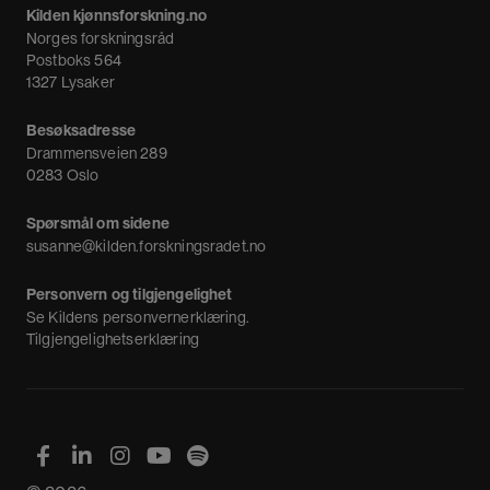
Kilden kjønnsforskning.no
Nyheter
Norges forskningsråd
Nyhetsbrev
Postboks 564
1327 Lysaker
Besøksadresse
Drammensveien 289
0283 Oslo
Spørsmål om sidene
susanne@kilden.forskningsradet.no
Personvern og tilgjengelighet
Se
Kildens personvernerklæring
.
Tilgjengelighetserklæring