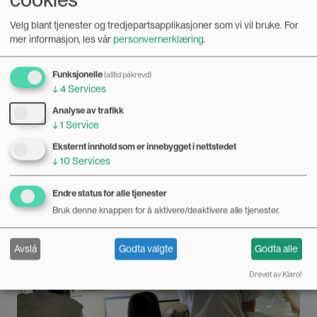
Velg blant tjenester og tredjepartsapplikasjoner som vi vil bruke.
For
mer informasjon, les vår
personvernerklæring
.
Funksjonelle
(alltid påkrevd)
↓
4
Services
Kjønnsavdelingen episode 3: Velferd på spill
Analyse av trafikk
↓
1
Service
22.03.2017
Eksternt innhold som er innebygget i nettstedet
Hvorfor er sykepleie et kvinneyrke? Og hvordan skal
↓
10
Services
velferdsstaten møte økende krav til helsetjenester? I
tredje episode av Kjønnsavdelingen diskuterer vi det
Bilde
Endre status for alle tjenester
kjønnsdelte arbeidsmarkedet og velferdsstatens
Bruk denne knappen for å aktivere/deaktivere alle tjenester.
utfordringer.
Avslå
Godta valgte
Godta alle
Drevet av Klaro!