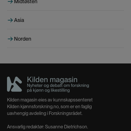
Midtøsten
Asia
Norden
Kilden magasin eies av kunnskapssenteret
Kilden kjønnsforskning.no, som er en faglig
uavhengig avdeling i Forskningsrådet.
Ansvarlig redaktør: Susanne Dietrichson.