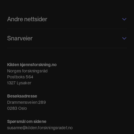
Andre nettsider
Kilden kjønnsforskning.no
Snarveier
Kvinnehistorie.no
Fagpressen
Om oss
Meninger
Kilden kjønnsforskning.no
Nyheter
Norges forskningsråd
Nyhetsbrev
Postboks 564
1327 Lysaker
Besøksadresse
Drammensveien 289
0283 Oslo
Spørsmål om sidene
susanne@kilden.forskningsradet.no