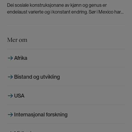
Dei sosiale konstruksjonane av kjønn og genus er
endelaust varierte og i konstant endring. Sør i Mexico har
ein eit velfungerande tregenussystem, skriver Stephen J.
Walton.
Mer om
Afrika
Bistand og utvikling
USA
Internasjonal forskning