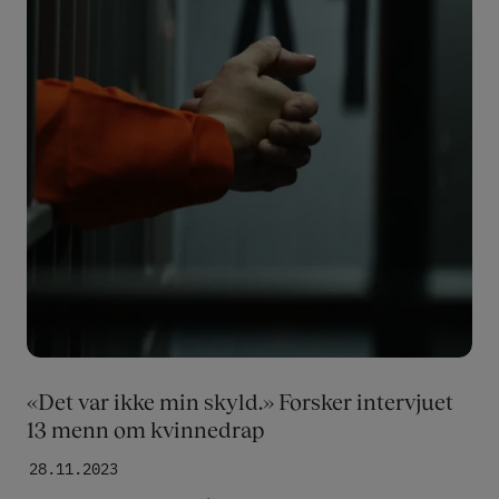
«Det var ikke min skyld.» Forsker intervjuet
13 menn om kvinnedrap
28.11.2023