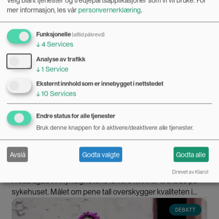
Velg blant tjenester og tredjepartsapplikasjoner som vi vil bruke.
For
mer informasjon, les vår
personvernerklæring
.
Funksjonelle
(alltid påkrevd)
↓
4
Services
Analyse av trafikk
↓
1
Service
Eksternt innhold som er innebygget i nettstedet
↓
10
Services
Endre status for alle tjenester
Bruk denne knappen for å aktivere/deaktivere alle tjenester.
Gravide kvinner skremmes fra sykehus i
Nicaragua
Avslå
Godta valgte
Godta alle
27.02.2018
Drevet av Klaro!
I Nicaragua vil myndighetene få flere kvinner til å føde på
sykehuset. Målet om pene tall overskygger kvaliteten i
helsetilbudet til fattige kvinner, mener Birgit Kvernflaten.
Bilde
DEBATT