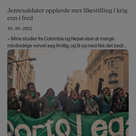
Jentesoldater opplevde mer likestilling i krig
enn i fred
01.09.2021
– Mine studier fra Colombia og Nepal viser at mange
mindreårige vervet seg frivillig, og til og med fikk det bedre
som geriljasoldater, sier Wenche Iren Hauge.
Bilde