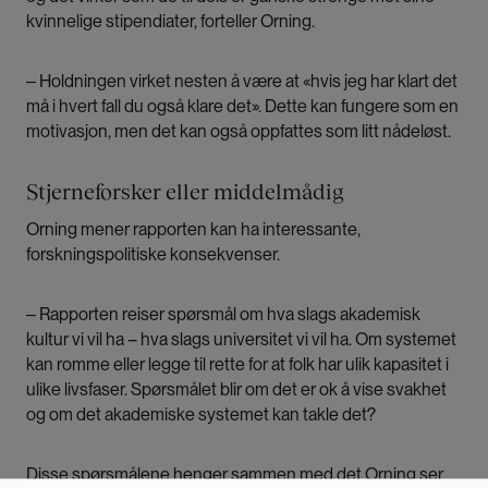
kvinnelige stipendiater, forteller Orning.
‒ Holdningen virket nesten å være at «hvis jeg har klart det
må i hvert fall du også klare det». Dette kan fungere som en
motivasjon, men det kan også oppfattes som litt nådeløst.
Stjerneforsker eller middelmådig
Orning mener rapporten kan ha interessante,
forskningspolitiske konsekvenser.
‒ Rapporten reiser spørsmål om hva slags akademisk
kultur vi vil ha – hva slags universitet vi vil ha. Om systemet
kan romme eller legge til rette for at folk har ulik kapasitet i
ulike livsfaser. Spørsmålet blir om det er ok å vise svakhet
og om det akademiske systemet kan takle det?
Disse spørsmålene henger sammen med det Orning ser