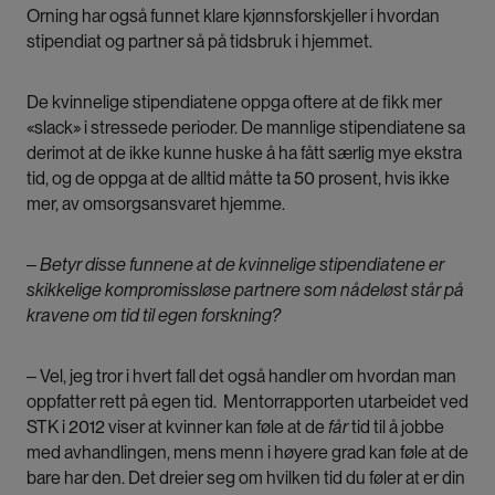
Orning har også funnet klare kjønnsforskjeller i hvordan
stipendiat og partner så på tidsbruk i hjemmet.
De kvinnelige stipendiatene oppga oftere at de fikk mer
«slack» i stressede perioder. De mannlige stipendiatene sa
derimot at de ikke kunne huske å ha fått særlig mye ekstra
tid, og de oppga at de alltid måtte ta 50 prosent, hvis ikke
mer, av omsorgsansvaret hjemme.
‒ Betyr disse funnene at de kvinnelige stipendiatene er
skikkelige kompromissløse partnere som nådeløst står på
kravene om tid til egen forskning?
‒ Vel, jeg tror i hvert fall det også handler om hvordan man
oppfatter rett på egen tid. Mentorrapporten utarbeidet ved
STK i 2012 viser at kvinner kan føle at de
får
tid til å jobbe
med avhandlingen, mens menn i høyere grad kan føle at de
bare har den. Det dreier seg om hvilken tid du føler at er din