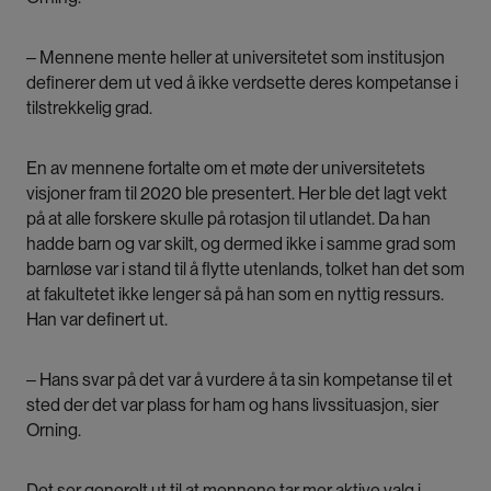
‒ Mennene mente heller at universitetet som institusjon
definerer dem ut ved å ikke verdsette deres kompetanse i
tilstrekkelig grad.
En av mennene fortalte om et møte der universitetets
visjoner fram til 2020 ble presentert. Her ble det lagt vekt
på at alle forskere skulle på rotasjon til utlandet. Da han
hadde barn og var skilt, og dermed ikke i samme grad som
barnløse var i stand til å flytte utenlands, tolket han det som
at fakultetet ikke lenger så på han som en nyttig ressurs.
Han var definert ut.
‒ Hans svar på det var å vurdere å ta sin kompetanse til et
sted der det var plass for ham og hans livssituasjon, sier
Orning.
Det ser generelt ut til at mennene tar mer aktive valg i