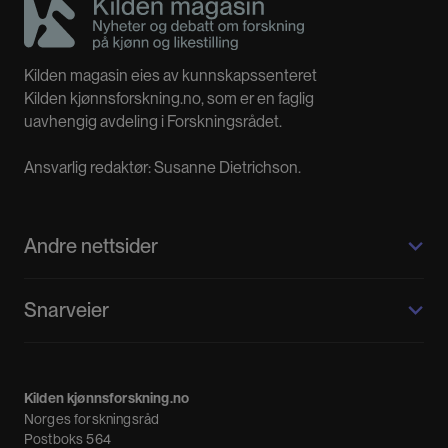
Kilden magasin eies av kunnskapssenteret
Kilden kjønnsforskning.no, som er en faglig
uavhengig avdeling i Forskningsrådet.
Ansvarlig redaktør: Susanne Dietrichson.
Andre nettsider
Kilden kjønnsforskning.no
Snarveier
Kvinnehistorie.no
Fagpressen
Om oss
Meninger
Kilden kjønnsforskning.no
Nyheter
Norges forskningsråd
Nyhetsbrev
Postboks 564