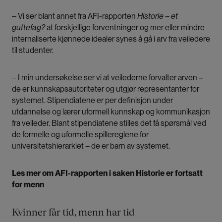
‒ Vi ser blant annet fra AFI-rapporten
Historie – et
guttefag?
at forskjellige forventninger og mer eller mindre
internaliserte kjønnede idealer synes å gå i arv fra veiledere
til studenter.
‒ I min undersøkelse ser vi at veilederne forvalter arven –
de er kunnskapsautoriteter og utgjør representanter for
systemet. Stipendiatene er per definisjon under
utdannelse og lærer uformell kunnskap og kommunikasjon
fra veileder. Blant stipendiatene stilles det få spørsmål ved
de formelle og uformelle spillereglene for
universitetshierarkiet – de er barn av systemet.
Les mer om AFI-rapporten i saken
Historie er fortsatt
for menn
Kvinner får tid, menn har tid