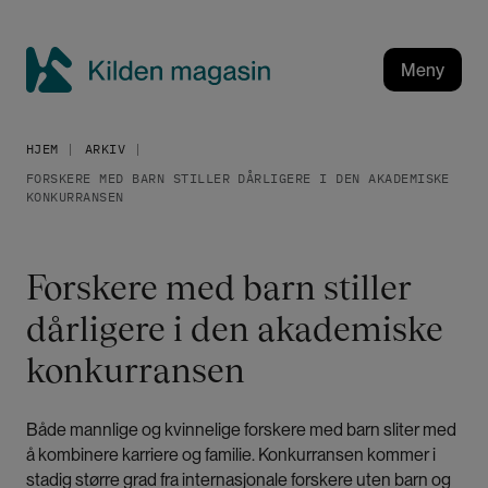
H
o
p
Meny
p
K
t
i
i
HJEM
ARKIV
l
l
FORSKERE MED BARN STILLER DÅRLIGERE I DEN AKADEMISKE
h
d
KONKURRANSEN
o
e
v
n
e
m
Forskere med barn stiller
d
a
i
dårligere i den akademiske
g
n
a
konkurransen
n
h
s
o
i
Både mannlige og kvinnelige forskere med barn sliter med
l
n
å kombinere karriere og familie. Konkurransen kommer i
d
stadig større grad fra internasjonale forskere uten barn og