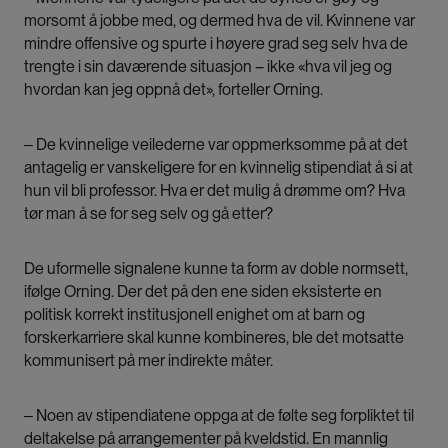
morsomt å jobbe med, og dermed hva de vil. Kvinnene var
mindre offensive og spurte i høyere grad seg selv hva de
trengte i sin daværende situasjon – ikke «hva vil jeg og
hvordan kan jeg oppnå det», forteller Orning.
‒ De kvinnelige veilederne var oppmerksomme på at det
antagelig er vanskeligere for en kvinnelig stipendiat å si at
hun vil bli professor. Hva er det mulig å drømme om? Hva
tør man å se for seg selv og gå etter?
De uformelle signalene kunne ta form av doble normsett,
ifølge Orning. Der det på den ene siden eksisterte en
politisk korrekt institusjonell enighet om at barn og
forskerkarriere skal kunne kombineres, ble det motsatte
kommunisert på mer indirekte måter.
‒ Noen av stipendiatene oppga at de følte seg forpliktet til
deltakelse på arrangementer på kveldstid. En mannlig