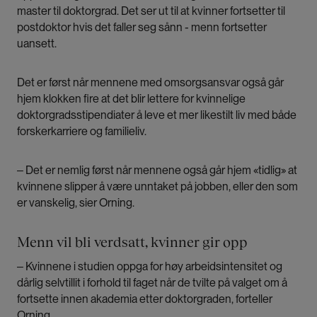
master til doktorgrad. Det ser ut til at kvinner fortsetter til
postdoktor hvis det faller seg sånn - menn fortsetter
uansett.
Det er først når mennene med omsorgsansvar også går
hjem klokken fire at det blir lettere for kvinnelige
doktorgradsstipendiater å leve et mer likestilt liv med både
forskerkarriere og familieliv.
‒ Det er nemlig først når mennene også går hjem «tidlig» at
kvinnene slipper å være unntaket på jobben, eller den som
er vanskelig, sier Orning.
Menn vil bli verdsatt, kvinner gir opp
‒ Kvinnene i studien oppga for høy arbeidsintensitet og
dårlig selvtillit i forhold til faget når de tvilte på valget om å
fortsette innen akademia etter doktorgraden, forteller
Orning.