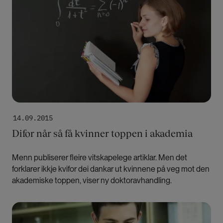
Studien er gjennomført med likestillingsmidler
fra UiO.
STK har med samme bevilgning tidligere utgitt
to rapporter om henholdsvis kjønnsskjevhet
på masterprogrammer og om UiOs
mentorordning for postdoktorer.
14.09.2015
Difor når så få kvinner toppen i akademia
Menn publiserer fleire vitskapelege artiklar. Men det
forklarer ikkje kvifor dei dankar ut kvinnene på veg mot den
akademiske toppen, viser ny doktoravhandling.
Bilde