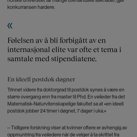
norske universitet får mange utenlandske søknader, gjør
konkurransen hardere.
Følelsen av å bli forbigått av en
internasjonal elite var ofte et tema i
samtale med stipendiatene.
En ideell postdok døgner
Trinnet videre fra doktorgrad til postdok synes å være en
større overgang enn fra master til Phd. En veileder fra det
Matematisk-Naturvitenskapelige fakultet sa at «en ideell
postdok jobber 24 timer i døgnet, 7 dager i uka.»
‒ Tidligere forskning viser at kvinner oftere er avhengig av
oppmuntring fra veiledere når de velger å ta skrittet fra