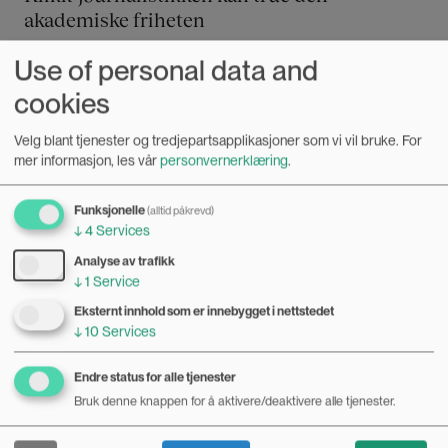
akademiske friheten
25.09.2025
Use of personal data and
Formidling av forskning er viktigere enn noensinne. Men vi
cookies
må snakke om premissene for å formidle den, skriver Siri
Øyslebø Sørensen.
Bilde
Velg blant tjenester og tredjepartsapplikasjoner som vi vil bruke.
For
mer informasjon, les vår
personvernerklæring
.
Funksjonelle
(alltid påkrevd)
↓
4
Services
Analyse av trafikk
↓
1
Service
Eksternt innhold som er innebygget i nettstedet
↓
10
Services
Endre status for alle tjenester
Bruk denne knappen for å aktivere/deaktivere alle tjenester.