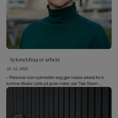
– Sykmelding er arbeid
22.12.2025
–
Personer som sykmelder seg gjør masse arbeid for å
komme tilbake i jobb på gode måter, sier Tale Steen-
Johnsen. Hun har intervjuet kvinnelige førsteamanuenser
Bilde
om deres erfaringer.