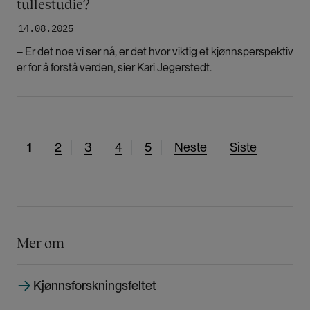
tullestudie?
14.08.2025
– Er det noe vi ser nå, er det hvor viktig et kjønnsperspektiv
er for å forstå verden, sier Kari Jegerstedt.
N
1
S
2
S
3
S
4
S
5
N
Neste
S
Siste
å
i
i
i
i
e
i
v
d
d
d
d
s
s
æ
e
e
e
e
t
t
r
e
e
e
s
s
Mer om
n
i
i
d
d
d
Kjønnsforskningsfeltet
e
e
e
s