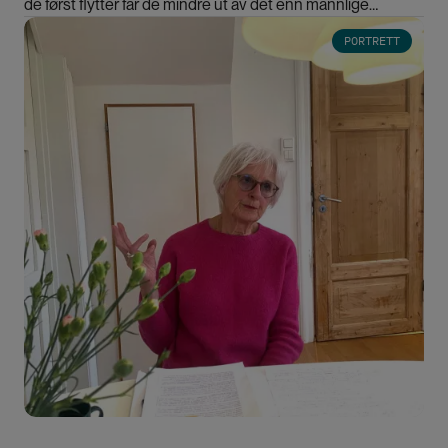
de først flytter får de mindre ut av det enn mannlige
forskere, viser ny studie.
Bilde
PORTRETT