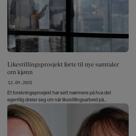
Likestillingsprosjekt førte til nye samtaler
om kjønn
12.09.2025
Et forskningsprosjekt har sett nærmere på hva det
egentlig dreier seg om når likestillingsarbeid på
arbeidsplassen ikke kommer noen vei.
Bilde