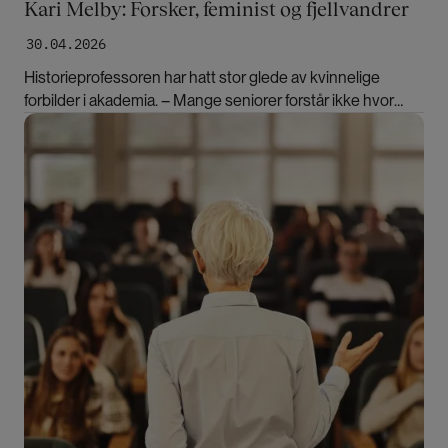
Kari Melby: Forsker, feminist og fjellvandrer
30.04.2026
Historieprofessoren har hatt stor glede av kvinnelige
forbilder i akademia. – Mange seniorer forstår ikke hvor
viktig den oppgaven er; å støtte opp om unge talenter.
Bilde