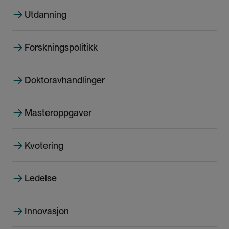
i
Utdanning
d
e
Forskningspolitikk
Doktoravhandlinger
Masteroppgaver
Kvotering
Ledelse
Innovasjon