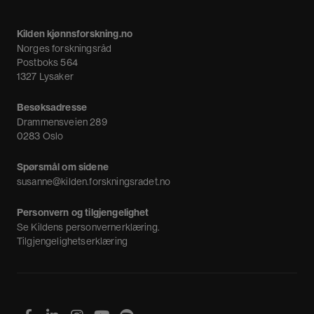
Om oss
Meninger
Kilden kjønnsforskning.no
Nyheter
Norges forskningsråd
Nyhetsbrev
Postboks 564
1327 Lysaker
Besøksadresse
Drammensveien 289
0283 Oslo
Spørsmål om sidene
susanne@kilden.forskningsradet.no
Personvern og tilgjengelighet
Se
Kildens personvernerklæring
.
Tilgjengelighetserklæring