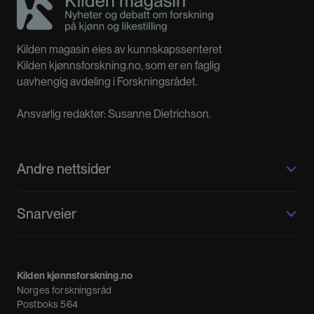
Kilden magasin eies av kunnskapssenteret
Kilden kjønnsforskning.no, som er en faglig
uavhengig avdeling i Forskningsrådet.
Ansvarlig redaktør: Susanne Dietrichson.
Andre nettsider
Kilden kjønnsforskning.no
Snarveier
Kvinnehistorie.no
Fagpressen
Om oss
Meninger
Kilden kjønnsforskning.no
Nyheter
Norges forskningsråd
Nyhetsbrev
Postboks 564