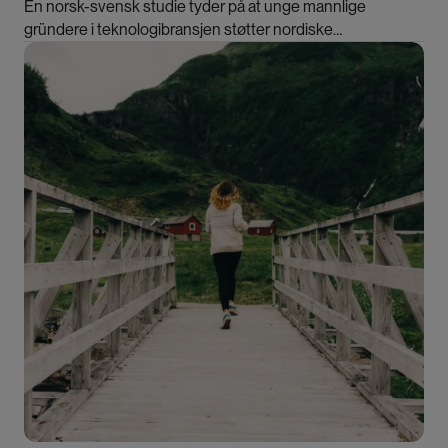
En norsk-svensk studie tyder på at unge mannlige
gründere i teknologibransjen støtter nordiske
likestillingsverdier. Samtidig presses de i en internasjonal
Bilde
bransje preget av mannsdominans og konkurranse.