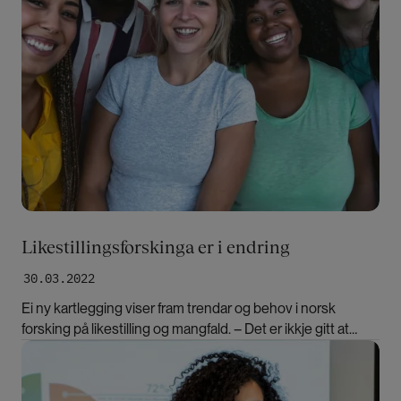
Likestillingsforskinga er i endring
30.03.2022
Ei ny kartlegging viser fram trendar og behov i norsk
forsking på likestilling og mangfald. – Det er ikkje gitt at
tiltak som fungerer for kjønnsbalanse, også fungerer for
Bilde
mangfald, seier forskar.