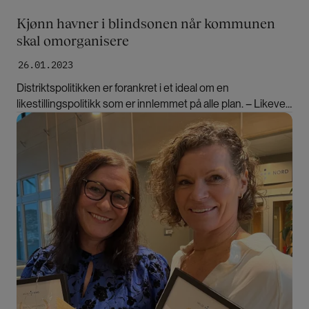
Kjønn havner i blindsonen når kommunen
skal omorganisere
26.01.2023
Distriktspolitikken er forankret i et ideal om en
likestillingspolitikk som er innlemmet på alle plan. – Likevel
er de kjønnede effektene av en endret distriktspolitikk et
Bilde
taust felt, sier professor emerita Halldis Valestrand.