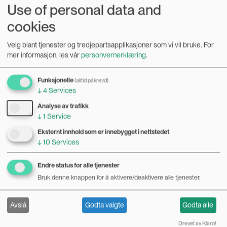
Use of personal data and
Algoritmer kan forsterke kjønnsforskjeller
cookies
23.03.2021
Velg blant tjenester og tredjepartsapplikasjoner som vi vil bruke.
For
mer informasjon, les vår
personvernerklæring
.
– Den digitale innovasjonen flytter makt fra mennesker til
datamaskiner. Vi blir ofte ofre for hvilke valg teknologien tar.
Vi velger det Netflix anbefaler oss og klikker på det første
Funksjonelle
Bilde
(alltid påkrevd)
LEDER
↓
4
Services
søkeresultatet fra Google, mener Petter Bae Brandtzæg.
Analyse av trafikk
↓
1
Service
Eksternt innhold som er innebygget i nettstedet
↓
10
Services
Endre status for alle tjenester
Bruk denne knappen for å aktivere/deaktivere alle tjenester.
Avslå
Godta valgte
Godta alle
Drevet av Klaro!