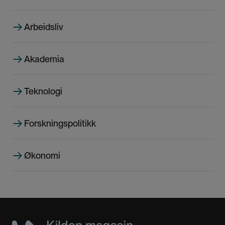
s
i
Arbeidsliv
d
e
Akademia
Teknologi
Forskningspolitikk
Økonomi