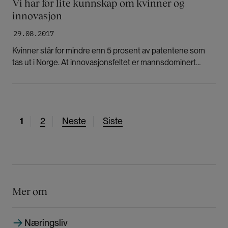
Vi har for lite kunnskap om kvinner og
innovasjon
29.08.2017
Kvinner står for mindre enn 5 prosent av patentene som
tas ut i Norge. At innovasjonsfeltet er mannsdominert
handler om at kvinners bidrag ikke fanges opp, mener
Elisabet Ljunggren.
N
1
S
2
N
Neste
S
Siste
å
i
e
i
v
d
s
s
æ
e
t
t
r
e
e
e
s
s
Mer om
n
i
i
d
d
d
Næringsliv
e
e
e