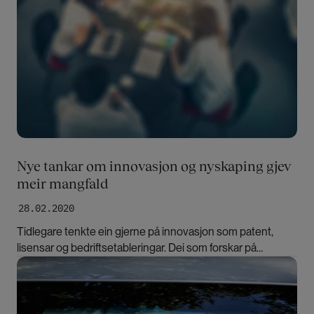
Nye tankar om innovasjon og nyskaping gjev
meir mangfald
28.02.2020
Tidlegare tenkte ein gjerne på innovasjon som patent,
lisensar og bedriftsetableringar. Dei som forskar på
innovasjon i dag forstår omgrepet mykje breiare, meiner
Bilde
forskingsleiar Espen Solberg.