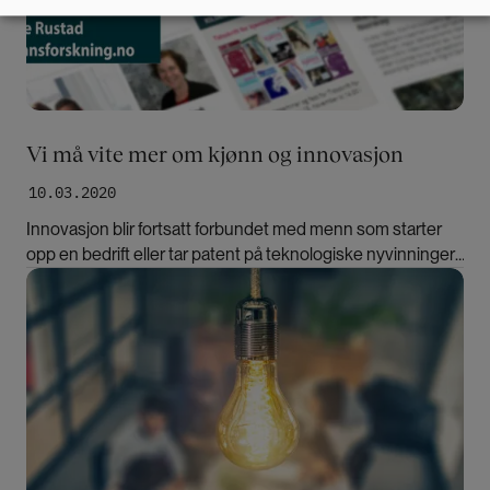
Vi må vite mer om kjønn og innovasjon
10.03.2020
Innovasjon blir fortsatt forbundet med menn som starter
opp en bedrift eller tar patent på teknologiske nyvinninger.
Mer kunnskap kan lære oss å tenke bredere om
Bilde
innovasjon og få flere kvinner på banen, skriver Linda
Rustad.