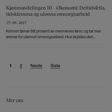
Kjønnsavdelingen 10 – Økonomi: Deltidsfella,
tidsklemma og ulønna omsorgsarbeid
27.09.2017
Kvinner tjener 88 prosent av mennenes lønn, og tar mer
ansvar for ulønnet omsorgsarbeid. Hva skyldes den
økonomiske ulikestillingen? Episode 10 handler om lønn,
pensjon og feminismens plass i den kapitalistiske
økonomien.
N
1
S
2
N
Neste
S
Siste
å
i
e
i
v
d
s
s
æ
e
t
t
r
e
e
e
s
s
Mer om
n
i
i
d
d
d