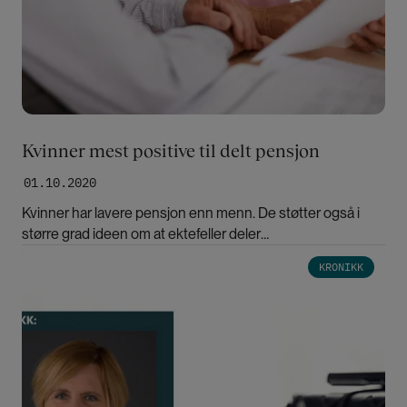
Kvinner mest positive til delt pensjon
01.10.2020
Kvinner har lavere pensjon enn menn. De støtter også i
større grad ideen om at ektefeller deler
pensjonsrettigheter seg imellom, viser en ny studie.
Bilde
KRONIKK