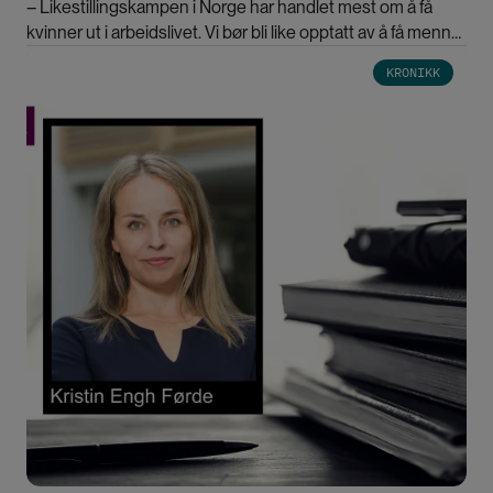
– Likestillingskampen i Norge har handlet mest om å få
kvinner ut i arbeidslivet. Vi bør bli like opptatt av å få menn
inn i familien, mener likestillingsforsker.
Bilde
KRONIKK