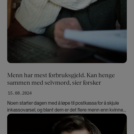
Menn har mest forbruksgjeld. Kan henge
sammen med selvmord, sier forsker
15.08.2024
Noen starter dagen med å løpe til postkassa for å skjule
inkassovarsel, og blant dem er det flere menn enn kvinner.
Hva gjør gjeld med liv og helse blant unge?
Bilde