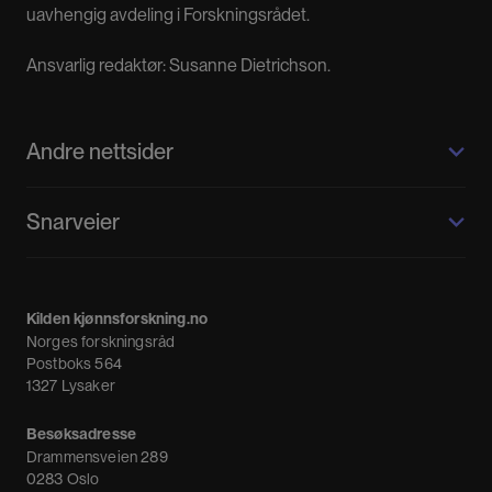
uavhengig avdeling i Forskningsrådet.
Ansvarlig redaktør: Susanne Dietrichson.
Andre nettsider
Kilden kjønnsforskning.no
Snarveier
Kvinnehistorie.no
Fagpressen
Om oss
Meninger
Kilden kjønnsforskning.no
Nyheter
Norges forskningsråd
Nyhetsbrev
Postboks 564
1327 Lysaker
Besøksadresse
Drammensveien 289
0283 Oslo