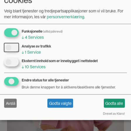
cookies
Velg blant tjenester og tredjepartsapplikasjoner som vi vil bruke.
For
Fant machoholdninger blant kommende
mer informasjon, les vår
personvernerklæring
.
finanselite
17.11.2020
Funksjonelle
(alltid påkrevd)
↓
4
Services
– Elevene snakket mye om hva det vil si å være mann og
Analyse av trafikk
«en av gutta», sier stipendiat Pål Halvorsen. Han har forska
↓
1
Service
på maskulinitet blant videregåendeelever på eliteskoler.
Bilde
Eksternt innhold som er innebygget i nettstedet
↓
10
Services
Endre status for alle tjenester
Bruk denne knappen for å aktivere/deaktivere alle tjenester.
Avslå
Godta valgte
Godta alle
Drevet av Klaro!