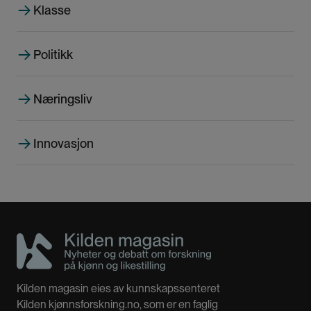
Klasse
e
e
e
s
i
Politikk
d
e
Næringsliv
Innovasjon
Kilden magasin eies av kunnskapssenteret
Kilden kjønnsforskning.no, som er en faglig