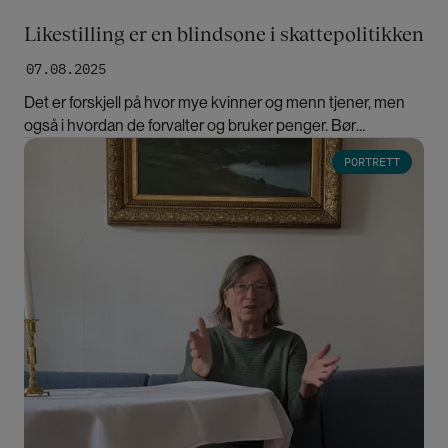
Likestilling er en blindsone i skattepolitikken
07.08.2025
Det er forskjell på hvor mye kvinner og menn tjener, men
også i hvordan de forvalter og bruker penger. Bør
skattepolitikken ta høyde for det? Vi må i alle fall vite mer,
Bilde
PORTRETT
mener Kristin Engh Førde, direktør i Kilden
kjønnsforskning.no.