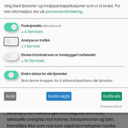
Velg blant tjenester og tredjepartsapplikasjoner som vi vil bruke.
For
mer informasjon, les vår
personvernerklæring
.
Fortellingen handler om et nasjonalt
Funksjonelle
(alltid påkrevd)
«vi», der kampen om feminisme,
↓
4
Services
seksuelle rettigheter, likestilling og
Analyse av trafikk
antidiskriminering tilsynelatende er
↓
1
Service
vunnet.
Eksternt innhold som er innebygget i nettstedet
↓
10
Services
Fortellingen handler om et nasjonalt «vi», der kampen om
Endre status for alle tjenester
feminisme, seksuelle rettigheter, likestilling og
Bruk denne knappen for å aktivere/deaktivere alle tjenester.
antidiskriminering tilsynelatende er vunnet. En stivnet
fortelling som avpolitiserer et felt det i realiteten står
Avslå
Godta valgte
Godta alle
konflikt om. Praksiser som ikke overensstemmer med
fremskrittsfortellingen om likestillingen som felles nasjonal
Drevet av Klaro!
verdi og LHBT-sakens gjennomslag, slik som vold,
seksuelle overgrep mot kvinner, transpersoner og barn,
fremstilles ikke som noe som også kjennetegner norske