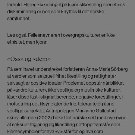
forhold. Heller ikke mangel på kjønnslikestilling eller etnisk
diskriminering er noe som knyttes til det norske
samfunnet.
Les også:
Fellesnevneren i overgrepskulturer er ikke
etnisitet, men kjonn
«Oss» og «dem»
På seminaret understreket forfatteren Anna-Maria Sörberg
at verdier som seksuell frihet likestilling og rettigheter
selvsagt er positive idealer. Problemet oppstår når blikket
på «andre kulturer», ikke vestlige og muslimske kulturer,
låser disse fast i stigmatiserende, negative forestillinger, i
motsetning det tilsynelatende frie, tolerante og åpne
vestlige subjektet. Antropologen Marianne Gullestad
skrev allerede i 2002 i boka Det norske sett med nye øyne
at seksuell frigjøring og likestilling nettopp framstår som
kjernesymboler for hva «vi» står for, og hva som