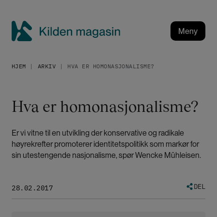
H
o
p
Meny
p
K
t
i
i
HJEM
ARKIV
HVA ER HOMONASJONALISME?
l
l
h
d
o
e
Hva er homonasjonalisme?
v
n
e
m
d
Er vi vitne til en utvikling der konservative og radikale
a
i
høyrekrefter promoterer identitetspolitikk som markør for
g
n
sin utestengende nasjonalisme, spør Wencke Mühleisen.
a
n
h
s
o
i
DEL
28.02.2017
l
n
d