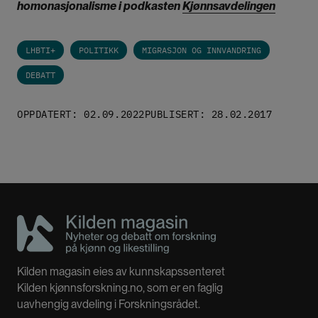
homonasjonalisme i podkasten
Kjønnsavdelingen
LHBTI+
POLITIKK
MIGRASJON OG INNVANDRING
DEBATT
OPPDATERT: 02.09.2022
PUBLISERT: 28.02.2017
Kilden magasin eies av kunnskapssenteret
Kilden kjønnsforskning.no, som er en faglig
uavhengig avdeling i Forskningsrådet.