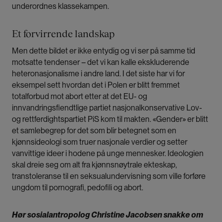
underordnes klassekampen.
Et forvirrende landskap
Men dette bildet er ikke entydig og vi ser på samme tid
motsatte tendenser – det vi kan kalle ekskluderende
heteronasjonalisme i andre land. I det siste har vi for
eksempel sett hvordan det i Polen er blitt fremmet
totalforbud mot abort etter at det EU- og
innvandringsfiendtlige partiet nasjonalkonservative Lov-
og rettferdightspartiet PiS kom til makten. «Gender» er blitt
et samlebegrep for det som blir betegnet som en
kjønnsideologi som truer nasjonale verdier og setter
vanvittige ideer i hodene på unge mennesker. Ideologien
skal dreie seg om alt fra kjønnsnøytrale ­ekteskap,
transtoleranse til en seksualundervisning som ville forføre
ungdom til pornografi, pedofili og abort.
Hør sosialantropolog Christine Jacobsen snakke om