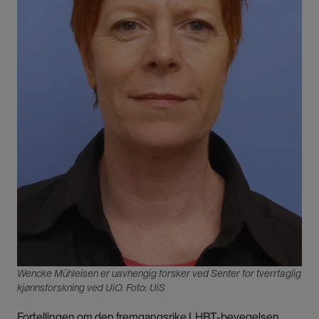
Wencke Mühleisen er uavhengig forsker ved Senter for tverrfaglig
kjønnsforskning ved UiO. Foto: UiS
Fortellingen om den fremgangsrike LHBT-bevegelsen,