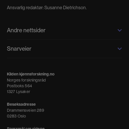
Ansvarlig redaktør: Susanne Dietrichson.
Andre nettsider
Kilden kjønnsforskning.no
Snarveier
Kvinnehistorie.no
Fagpressen
Om oss
Meninger
Kilden kjønnsforskning.no
Nyheter
Norges forskningsråd
Nyhetsbrev
Postboks 564
1327 Lysaker
Besøksadresse
Drammensveien 289
0283 Oslo
Spørsmål om sidene