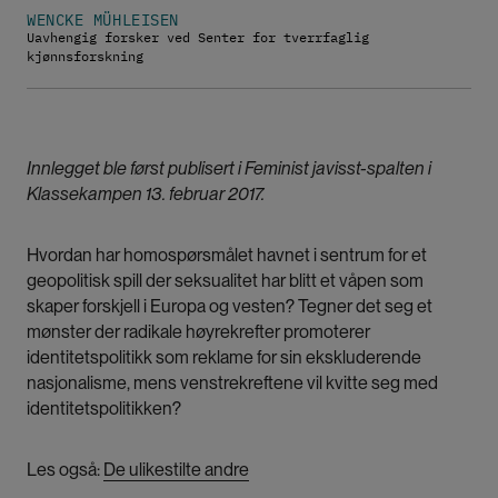
WENCKE MÜHLEISEN
Uavhengig forsker ved Senter for tverrfaglig
kjønnsforskning
Innlegget ble først publisert i Feminist javisst-spalten i
Klassekampen 13. februar 2017.
Hvordan har homospørsmålet havnet i sentrum for et
geopolitisk spill der seksualitet har blitt et våpen som
skaper forskjell i Europa og vesten? Tegner det seg et
mønster der radikale høyrekrefter promoterer
identitetspolitikk som reklame for sin ekskluderende
nasjonalisme, mens venstrekreftene vil kvitte seg med
identitetspolitikken?
Les også:
De ulikestilte andre